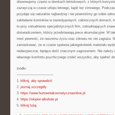
obserwujemy często w domkach letniskowych, z których korzysta
zazwyczaj w czasie urlopu letniego, bądź też zimowego. Podczas
przydaje się naturalnie najbardziej i nie powinniśmy go sobie odm
zakładanie kominków w stereotypowych, całorocznych domach, t
to przy zatrudnieniu specjalistycznych firm, zatrudniających zn
doświadczeniem, którzy przedstawiają piece akumulacyjne. W t
mieć pewność, że naszemu życiu oraz zdrowiu nic nie zagraża. Ni
zamaskować, że w czasie spalania jakiegokolwiek materiału wydzi
niebezpieczne, będące dość znacznym zagrożeniem. Nie należy i
własnego komfortu psychicznego zrobić wszystko, aby spełnić d
źródło:
———————————
1.
kliknij, aby sprawdzić
2.
poznaj szczegóły
3.
https://www.hurtowniakosmetycznaonline.pl
4.
https://skipior-alkohole.pl
5.
kliknij tutaj