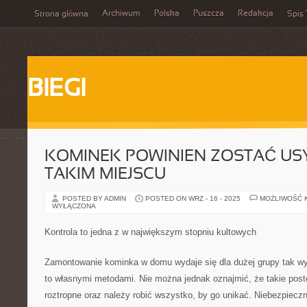
Archiwum
Polska
Puszcza
Redakcja
Strona główna
Spis 
BIEGI
KOMINEK POWINIEN ZOSTAĆ U
TAKIM MIEJSCU
POSTED BY ADMIN
POSTED ON WRZ - 16 - 2025
MOŻLIWOŚĆ 
WYŁĄCZONA
Kontrola to jedna z w największym stopniu kultowych
Zamontowanie kominka w domu wydaje się dla dużej grupy tak wyr
to własnymi metodami. Nie można jednak oznajmić, że takie post
roztropne oraz należy robić wszystko, by go unikać. Niebezpiecz