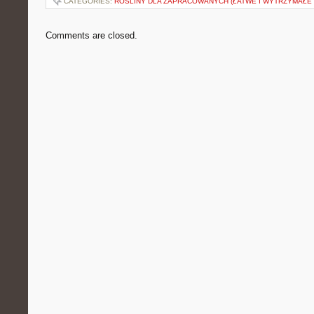
CATEGORIES:
ROŚLINY DLA ZAPRACOWANYCH (ŁATWE I WYTRZYMAŁE 
Comments are closed.