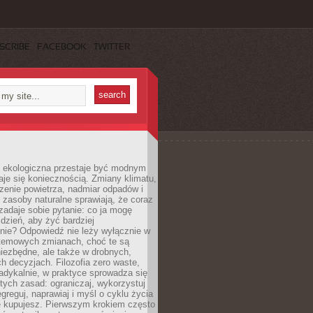
SCRIBE
FACEBOOK
TWITTER
ekologiczna przestaje być modnym
aje się koniecznością. Zmiany klimatu,
zenie powietrza, nadmiar odpadów i
 zasoby naturalne sprawiają, że coraz
zadaje sobie pytanie: co ja mogę
 dzień, aby żyć bardziej
nie? Odpowiedź nie leży wyłącznie w
stemowych zmianach, choć te są
iezbędne, ale także w drobnych,
h decyzjach. Filozofia zero waste,
adykalnie, w praktyce sprowadza się
stych zasad: ograniczaj, wykorzystuj
greguj, naprawiaj i myśl o cyklu życia
e kupujesz. Pierwszym krokiem często