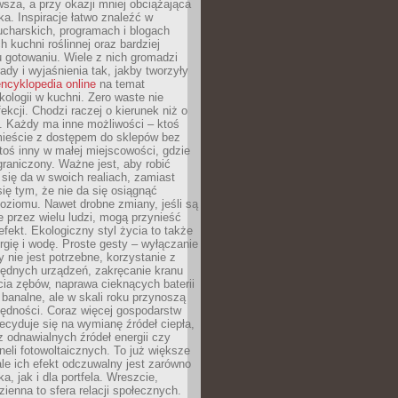
sza, a przy okazji mniej obciążająca
ka. Inspiracje łatwo znaleźć w
charskich, programach i blogach
 kuchni roślinnej oraz bardziej
gotowaniu. Wiele z nich gromadzi
rady i wyjaśnienia tak, jakby tworzyły
ncyklopedia online
na temat
kologii w kuchni. Zero waste nie
ekcji. Chodzi raczej o kierunek niż o
. Każdy ma inne możliwości – ktoś
ieście z dostępem do sklepów bez
oś inny w małej miejscowości, gdzie
graniczony. Ważne jest, aby robić
k się da w swoich realiach, zamiast
ię tym, że nie da się osiągnąć
poziomu. Nawet drobne zmiany, jeśli są
 przez wielu ludzi, mogą przynieść
fekt. Ekologiczny styl życia to także
rgię i wodę. Proste gesty – wyłączanie
y nie jest potrzebne, korzystanie z
ędnych urządzeń, zakręcanie kranu
ia zębów, naprawa cieknących baterii
 banalne, ale w skali roku przynoszą
zędności. Coraz więcej gospodarstw
cyduje się na wymianę źródeł ciepła,
z odnawialnych źródeł energii czy
aneli fotowoltaicznych. To już większe
ale ich efekt odczuwalny jest zarówno
a, jak i dla portfela. Wreszcie,
zienna to sfera relacji społecznych.