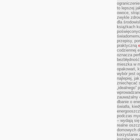
ograniczenie
to lepszej j
owoce, strącz
zwykle zdrow
dla środowis
książkach ku
poświęconych
świadomemu 
przepisy, po
praktyczną
e
codziennej e
oznacza perf
bezbłędność
mieszka w m
opakowań, kt
wybór jest o
najlepiej, ja
zniechęcać s
„idealnego” 
wprowadzane
zauważalny e
dbanie o ene
światła, kied
energooszcz
podczas myc
– wydają się
realne oszc
domowych de
korzystanie 
instalację p