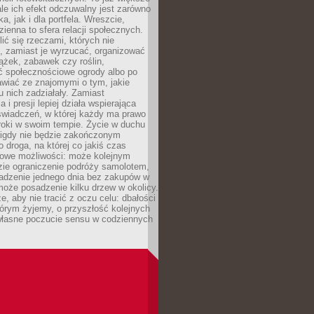
ale ich efekt odczuwalny jest zarówno
a, jak i dla portfela. Wreszcie,
zienna to sfera relacji społecznych.
ić się rzeczami, których nie
, zamiast je wyrzucać, organizować
ążek, zabawek czy roślin,
ć społecznościowe ogrody albo po
wiać ze znajomymi o tym, jakie
u nich zadziałały. Zamiast
 i presji lepiej działa wspierająca
wiadczeń, w której każdy ma prawo
roki w swoim tempie. Życie w duchu
nigdy nie będzie zakończonym
o droga, na której co jakiś czas
owe możliwości: może kolejnym
zie ograniczenie podróży samolotem,
dzenie jednego dnia bez zakupów w
może posadzenie kilku drzew w okolicy.
e, aby nie tracić z oczu celu: dbałości
tórym żyjemy, o przyszłość kolejnych
 własne poczucie sensu w codziennych