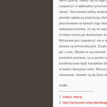
takim sporcie, należy się do tego
zaopatrzyć w adekwatny rynsztune
odzież. Niezmiernie wielką wziętośc
posiada najlepszą propozycję odzie
prezentowane na łamach tego skle
niebezpieczeństwa, że się on napni
że łatwo można go dostosować do 
Wskazane jest zaopatrzyć się w ub
ubrania są termoizolacyjne. Dzięk
jak i zimą. Ubrania te są kolorowe
przeróżne postacie, są w postaci 
kombinezonów bądź kompletów dla 
w bardzo okazyjnej cenie. Wszysc
zdumiewać, bowiem są de facto dob
źródło:
———————————
1.
zobacz więcej
2.
http://tachyonen-shop-davidwag