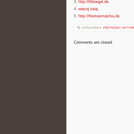
3.
http://thboegel.de
4.
więcej tutaj
5.
http://thomasmatzka.de
CATEGORIES:
PRZYRODA I AKTYW
Comments are closed.