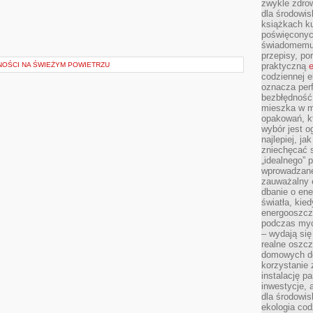
zwykle zdrow
dla środowis
książkach ku
poświęconych
świadomemu 
przepisy, po
NOŚCI NA ŚWIEŻYM POWIETRZU
praktyczną
e
codziennej e
oznacza perf
bezbłędność
mieszka w m
opakowań, kt
wybór jest o
najlepiej, ja
zniechęcać s
„idealnego” 
wprowadzane
zauważalny e
dbanie o ene
światła, kied
energooszcz
podczas myc
– wydają się
realne oszc
domowych de
korzystanie 
instalację p
inwestycje, 
dla środowisk
ekologia cod