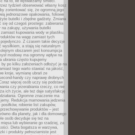
ć na to, ile wytwarzamy śmieci.
rzez tydzień obserwować własny kosz
by zorientować się, że ogromną jego
wią jednorazowe opakowania, foliowe
żyte butelki i zbędne gadżety. Zmiana
 się od czegoś prostego: zabierania
y na zakupy, używania butelki
 zamiast kupowania wody w plastiku,
produktów na wagę zamiast tych
pojedynczo. Z czasem takie decyzje
ć wysiłkiem, a stają się naturalnym
olejnym obszarem jest konsumpcja
mysł modowy ma ogromny wpływ na
 a ubrania często kupujemy
 by po kilku założeniach odłożyć je na
amiast tego warto stawiać na jakość,
e kroje, wymianę ubrań ze
second-handy czy naprawę drobnych
Coraz więcej osób uczy się podstaw
wania czy przerabiania rzeczy, co nie
ża ich życie, ale też daje satysfakcję
 działania. Ogromne znaczenie ma
k jemy. Redukcja marnowania jedzenia
 posiłków, robienie list zakupów,
 przechowywanie produktów – jest
równo dla planety, jak i dla domowego
le osób decyduje się też na
 mięsa lub wybieranie go rzadziej, za
akości. Dieta bogatsza w warzywa,
ki i produkty pełnoziarniste jest