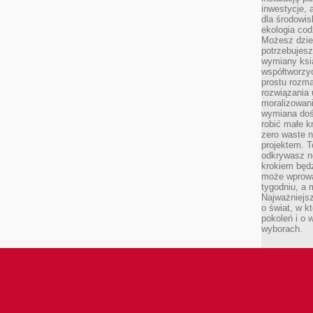
inwestycje, 
dla środowisk
ekologia cod
Możesz dziel
potrzebujesz
wymiany ksi
współtworzy
prostu rozma
rozwiązania 
moralizowania
wymiana doś
robić małe k
zero waste 
projektem. T
odkrywasz n
krokiem będ
może wprowa
tygodniu, a 
Najważniejsz
o świat, w k
pokoleń i o
wyborach.