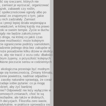
ić się rzeczami, których nie
, zamiast je wyrzucać, organizować
ążek, zabawek czy roślin,
ć społecznościowe ogrody albo po
wiać ze znajomymi o tym, jakie
u nich zadziałały. Zamiast
 i presji lepiej działa wspierająca
wiadczeń, w której każdy ma prawo
roki w swoim tempie. Życie w duchu
nigdy nie będzie zakończonym
o droga, na której co jakiś czas
owe możliwości: może kolejnym
zie ograniczenie podróży samolotem,
dzenie jednego dnia bez zakupów w
może posadzenie kilku drzew w okolicy.
e, aby nie tracić z oczu celu: dbałości
tórym żyjemy, o przyszłość kolejnych
 własne poczucie sensu w codziennych
ekologiczna przestaje być modnym
aje się koniecznością. Zmiany klimatu,
zenie powietrza, nadmiar odpadów i
 zasoby naturalne sprawiają, że coraz
zadaje sobie pytanie: co ja mogę
 dzień, aby żyć bardziej
nie? Odpowiedź nie leży wyłącznie w
stemowych zmianach, choć te są
iezbędne, ale także w drobnych,
h decyzjach. Filozofia zero waste,
adykalnie, w praktyce sprowadza się