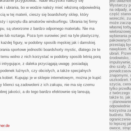
 akuratnie przygotować. Nade wszystko należy się
jest uważnoś
Wystarczy p
k i ubrania, bo w wodzie należy mieć włożoną odpowiednią
na odpady, a
część stano
ią w tej materii, cieszy się boardshorty sklep, który
woreczki, zu
ży i sprzętu dla amatorów windsurfingu. Ubrania tej firmy
może zacząć
własnej torb
pu, są utworzone z bardzo odpornego materiału. Nie ma
wielorazowej
e lub roztarga. Poza tym surowiec jest na tyle plastyczny,
wybierania 
pakowanych 
każdej figury, w podobny sposób męskiej jak i damskiej.
przestają by
nawykiem. K
rania sportowe jednostki boardshorty mystic, dlatego że te
ubrań. Prze
i temu wolno z nich korzystać w podobny sposób letnią porą
środowisko,
impulsywnie,
 i intrygujące, z daleka przyciągają uwagę. posiadają
dno szafy. Z
spodenek luźnych, czy obcisłych, a także specjalnych
ponadczasow
znajomymi, 
kobiet. Kupując je w sklepie internetowym, można je kupić
uszkodzeń. 
szycia, cero
y klienci są zadowoleni z ich zakupu, nie ma się czemu
tylko przedłu
rej jakości, a do tego bardzo efektownie się lansują.
z twórczego
także to, ja
– planowanie
odpowiednie
korzystna za
budżetu. Wie
ograniczenie
to lepszej j
ner.de
owoce, strącz