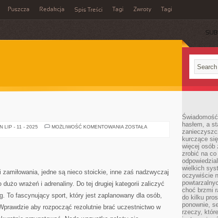
Puszcza
Redakcja
Tagi
Zwroty
Tagi
Spis Treści
SUB
Świadomość 
hasłem, a st
KOLOR
LIP - 11 - 2025
MOŻLIWOŚĆ KOMENTOWANIA
ZOSTAŁA
zanieczyszc
SALI
kurczące się
więcej osób 
zrobić na co
odpowiedzial
wielkich sy
 zamiłowania, jedne są nieco stoickie, inne zaś nadzwyczaj
oczywiście n
powtarzalnyc
dużo wrażeń i adrenaliny. Do tej drugiej kategorii zaliczyć
choć brzmi r
g. To fascynujący sport, który jest zaplanowany dla osób,
do kilku pro
ponownie, se
 Wprawdzie aby rozpocząć rezolutnie brać uczestnictwo w
rzeczy, któr