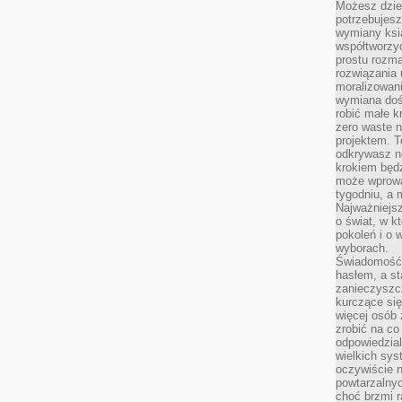
Możesz dziel
potrzebujesz
wymiany ksi
współtworzy
prostu rozma
rozwiązania 
moralizowania
wymiana doś
robić małe k
zero waste 
projektem. T
odkrywasz n
krokiem będ
może wprowa
tygodniu, a 
Najważniejsz
o świat, w k
pokoleń i o
wyborach.
Świadomość 
hasłem, a st
zanieczyszc
kurczące się
więcej osób 
zrobić na co
odpowiedzial
wielkich sy
oczywiście n
powtarzalnyc
choć brzmi r