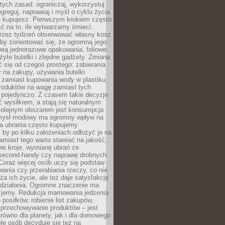
stych zasad: ograniczaj, wykorzystuj
greguj, naprawiaj i myśl o cyklu życia
e kupujesz. Pierwszym krokiem często
ć na to, ile wytwarzamy śmieci.
rzez tydzień obserwować własny kosz
by zorientować się, że ogromną jego
wią jednorazowe opakowania, foliowe
żyte butelki i zbędne gadżety. Zmiana
 się od czegoś prostego: zabierania
y na zakupy, używania butelki
 zamiast kupowania wody w plastiku,
produktów na wagę zamiast tych
pojedynczo. Z czasem takie decyzje
ć wysiłkiem, a stają się naturalnym
olejnym obszarem jest konsumpcja
mysł modowy ma ogromny wpływ na
 a ubrania często kupujemy
 by po kilku założeniach odłożyć je na
amiast tego warto stawiać na jakość,
e kroje, wymianę ubrań ze
second-handy czy naprawę drobnych
Coraz więcej osób uczy się podstaw
wania czy przerabiania rzeczy, co nie
ża ich życie, ale też daje satysfakcję
 działania. Ogromne znaczenie ma
k jemy. Redukcja marnowania jedzenia
 posiłków, robienie list zakupów,
 przechowywanie produktów – jest
równo dla planety, jak i dla domowego
le osób decyduje się też na