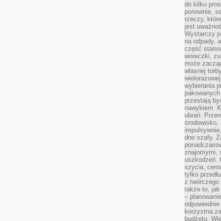
do kilku pro
ponownie, se
rzeczy, któr
jest uważnoś
Wystarczy p
na odpady, a
część stano
woreczki, zu
może zacząć
własnej torb
wielorazowej
wybierania 
pakowanych 
przestają by
nawykiem. K
ubrań. Prze
środowisko,
impulsywnie,
dno szafy. Z
ponadczasow
znajomymi, 
uszkodzeń. 
szycia, cero
tylko przedłu
z twórczego
także to, ja
– planowanie
odpowiednie
korzystna za
budżetu. Wie