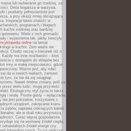
 mięsa lub wybieranie go rzadziej, za
akości. Dieta bogatsza w warzywa,
ki i produkty pełnoziarniste jest
sza, a przy okazji mniej obciążająca
ka. Inspiracje łatwo znaleźć w
charskich, programach i blogach
 kuchni roślinnej oraz bardziej
gotowaniu. Wiele z nich gromadzi
rady i wyjaśnienia tak, jakby tworzyły
ncyklopedia online
na temat
kologii w kuchni. Zero waste nie
ekcji. Chodzi raczej o kierunek niż o
. Każdy ma inne możliwości – ktoś
ieście z dostępem do sklepów bez
oś inny w małej miejscowości, gdzie
graniczony. Ważne jest, aby robić
k się da w swoich realiach, zamiast
ię tym, że nie da się osiągnąć
poziomu. Nawet drobne zmiany, jeśli są
 przez wielu ludzi, mogą przynieść
fekt. Ekologiczny styl życia to także
rgię i wodę. Proste gesty – wyłączanie
y nie jest potrzebne, korzystanie z
ędnych urządzeń, zakręcanie kranu
ia zębów, naprawa cieknących baterii
 banalne, ale w skali roku przynoszą
zędności. Coraz więcej gospodarstw
cyduje się na wymianę źródeł ciepła,
z odnawialnych źródeł energii czy
aneli fotowoltaicznych. To już większe