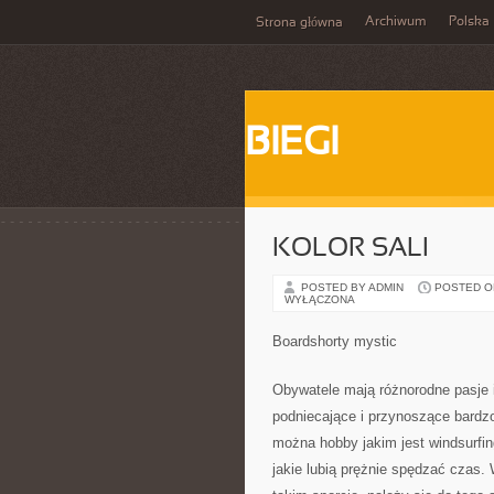
Archiwum
Polska
Strona główna
BIEGI
KOLOR SALI
POSTED BY ADMIN
POSTED ON 
WYŁĄCZONA
Boardshorty mystic
Obywatele mają różnorodne pasje i
podniecające i przynoszące bardzo 
można hobby jakim jest windsurfin
jakie lubią prężnie spędzać czas.