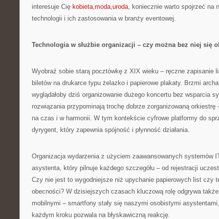
interesuje Cię
kobieta,moda,uroda
, koniecznie warto spojrzeć na 
technologii i ich zastosowania w branży eventowej.
Technologia w służbie organizacji – czy można bez niej się 
Wyobraź sobie starą pocztówkę z XIX wieku – ręczne zapisanie li
biletów na drukarce typu żelazko i papierowe plakaty. Brzmi arch
wyglądałoby dziś organizowanie dużego koncertu bez wsparcia 
rozwiązania przypominają trochę dobrze zorganizowaną orkiestrę
na czas i w harmonii. W tym kontekście cyfrowe platformy do spr
dyrygent, który zapewnia spójność i płynność działania.
Organizacja wydarzenia z użyciem zaawansowanych systemów IT 
asystenta, który pilnuje każdego szczegółu – od rejestracji uczes
Czy nie jest to wygodniejsze niż upychanie papierowych list czy t
obecności? W dzisiejszych czasach kluczową rolę odgrywa także 
mobilnymi – smartfony stały się naszymi osobistymi asystentami,
każdym kroku pozwala na błyskawiczną reakcję.