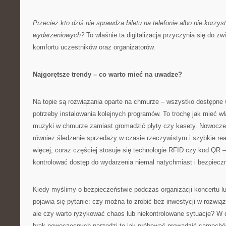
Przecież kto dziś nie sprawdza biletu na telefonie albo nie korzyst
wydarzeniowych?
To właśnie ta digitalizacja przyczynia się do z
komfortu uczestników oraz organizatorów.
Najgorętsze trendy – co warto mieć na uwadze?
Na topie są rozwiązania oparte na chmurze – wszystko dostępne
potrzeby instalowania kolejnych programów. To trochę jak mieć wła
muzyki w chmurze zamiast gromadzić płyty czy kasety. Nowoczes
również śledzenie sprzedaży w czasie rzeczywistym i szybkie re
więcej, coraz częściej stosuje się technologie RFID czy kod QR 
kontrolować dostęp do wydarzenia niemal natychmiast i bezpieczn
Kiedy myślimy o bezpieczeństwie podczas organizacji koncertu l
pojawia się pytanie: czy można to zrobić bez inwestycji w rozwi
ale czy warto ryzykować chaos lub niekontrolowane sytuacje? W do
brak nowoczesnych narzędzi to jak próbować prowadzić samochó