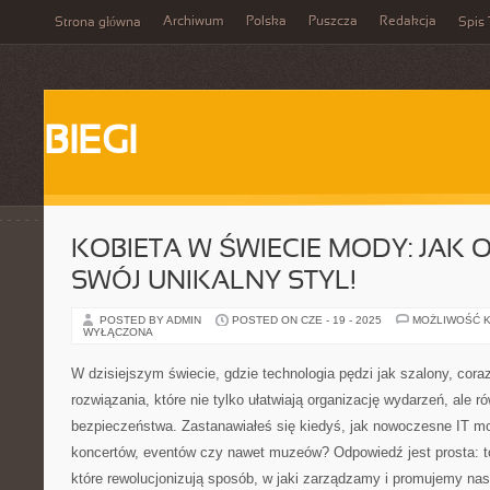
Archiwum
Polska
Puszcza
Redakcja
Strona główna
Spis 
BIEGI
KOBIETA W ŚWIECIE MODY: JAK
SWÓJ UNIKALNY STYL!
POSTED BY ADMIN
POSTED ON CZE - 19 - 2025
MOŻLIWOŚĆ 
WYŁĄCZONA
W dzisiejszym świecie, gdzie technologia pędzi jak szalony, cora
rozwiązania, które nie tylko ułatwiają organizację wydarzeń, ale 
bezpieczeństwa. Zastanawiałeś się kiedyś, jak nowoczesne IT m
koncertów, eventów czy nawet muzeów? Odpowiedź jest prosta: to
które rewolucjonizują sposób, w jaki zarządzamy i promujemy nas