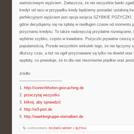
wartościowym wyjściem. Zwłaszcza, że nie wszystkie banki zgadz
kredyt od razu w przypadku kiedy będziemy posiadać ustaloną 
perfekcyjnym wyjściem jest opcja wzięcia SZYBKIE POŻYCZKI. J
gdzie decydujemy się na spłatę w niedługim czasie od momentu p
przyznaniu kredytu. To także nadzwyczaj przydatne rozwiązanie,
wybitnie szybko, często w kwadrans. Pożyczki prywatne cieszą s
popularnością. Przede wszystkim wskutek tego, że nie łączymy si
dłuższy czas, a też na ogół przyznawane są tylko na dowód oraz 
wypłaty, co powoduje, że to dla nas niezmiernie prędkie oraz pros
źródło:
———————————
1.
http://vonrichthofen-geocaching.de
2.
przeczytaj wszystko
3.
kliknij, aby sprawdzić
4.
http://w3-port.de
5.
http://waehlergruppe-steinalben.de
CATEGORIES:
ROZWÓJ MOWY I JĘZYKA