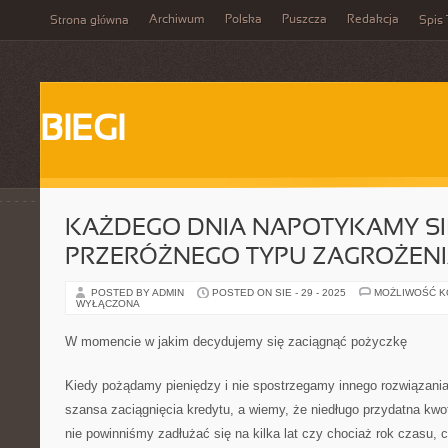
Archiwum
Polska
Puszcza
Redakcja
Strona główna
Spis 
BIEGI
KAŻDEGO DNIA NAPOTYKAMY SI
PRZERÓŻNEGO TYPU ZAGROŻENI
POSTED BY ADMIN
POSTED ON SIE - 29 - 2025
MOŻLIWOŚĆ 
WYŁĄCZONA
W momencie w jakim decydujemy się zaciągnąć pożyczkę
Kiedy pożądamy pieniędzy i nie spostrzegamy innego rozwiązania 
szansa zaciągnięcia kredytu, a wiemy, że niedługo przydatna kwo
nie powinniśmy zadłużać się na kilka lat czy chociaż rok czasu, c