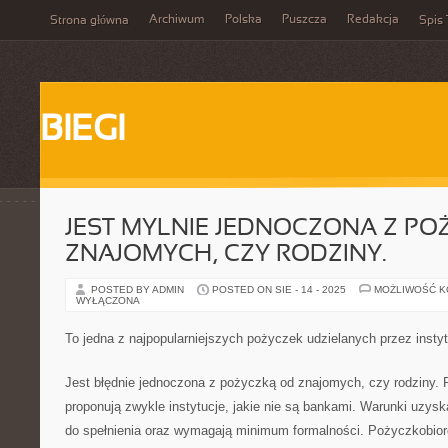
Archiwum
Polska
Puszcza
Redakcja
Strona główna
Spis 
BIEGI
JEST MYLNIE JEDNOCZONA Z PO
ZNAJOMYCH, CZY RODZINY.
POSTED BY ADMIN
POSTED ON SIE - 14 - 2025
MOŻLIWOŚĆ 
WYŁĄCZONA
To jedna z najpopularniejszych pożyczek udzielanych przez instyt
Jest błędnie jednoczona z pożyczką od znajomych, czy rodziny. P
proponują zwykle instytucje, jakie nie są bankami. Warunki uzysk
do spełnienia oraz wymagają minimum formalności. Pożyczkobiorc