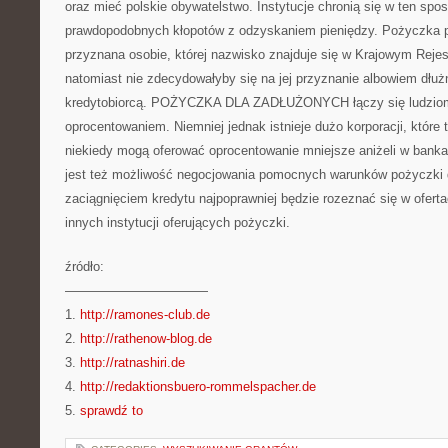
oraz mieć polskie obywatelstwo. Instytucje chronią się w ten sp
prawdopodobnych kłopotów z odzyskaniem pieniędzy. Pożyczka p
przyznana osobie, której nazwisko znajduje się w Krajowym Rejes
natomiast nie zdecydowałyby się na jej przyznanie albowiem dłu
kredytobiorcą. POŻYCZKA DLA ZADŁUŻONYCH łączy się ludzio
oprocentowaniem. Niemniej jednak istnieje dużo korporacji, które t
niekiedy mogą oferować oprocentowanie mniejsze aniżeli w bankach
jest też możliwość negocjowania pomocnych warunków pożyczki d
zaciągnięciem kredytu najpoprawniej będzie rozeznać się w ofert
innych instytucji oferujących pożyczki.
źródło:
———————————
1.
http://ramones-club.de
2.
http://rathenow-blog.de
3.
http://ratnashiri.de
4.
http://redaktionsbuero-rommelspacher.de
5.
sprawdź to