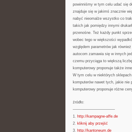
powinniśmy w tym celu udać się 
znajduje się w jakimś znacznie w
nabyć nieomalże wszystko co trak
takich jak pomiędzy innymi drukark
przenośne. Też każdy punkt sprze
wobec tego w większości wypadkó
względem parametrów jak również
autocom zamawia się w innych jed
czemu przyciąga to większą liczb
komputerowy proponuje także inne
W tym celu w niektórych sklepach 
komputerów nawet tych, jakie nie
komputerowy proponuje różne cen
źródło:
———————————
1.
http://kampagne-affe.de
2.
kliknij aby przejść
3.
http://kantoneum.de