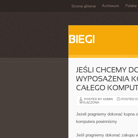
Archiwum
Polska
Strona główna
BIEGI
JEŚLI CHCEMY 
WYPOSAŻENIA K
CAŁEGO KOMPUT
POSTED BY ADMIN
POSTED ON 
WYŁĄCZONA
Jeżeli pragniemy dokonać kupna 
komputera powinniśmy
Jeśli pragniemy dokonać zakupu 