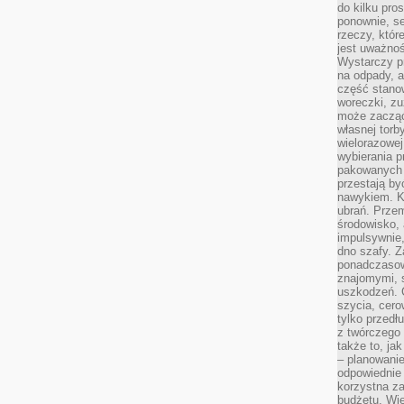
do kilku pro
ponownie, se
rzeczy, któr
jest uważnoś
Wystarczy p
na odpady, a
część stano
woreczki, zu
może zacząć
własnej torb
wielorazowej
wybierania 
pakowanych 
przestają by
nawykiem. K
ubrań. Prze
środowisko,
impulsywnie,
dno szafy. Z
ponadczasow
znajomymi, 
uszkodzeń. 
szycia, cero
tylko przedłu
z twórczego
także to, ja
– planowanie
odpowiednie
korzystna za
budżetu. Wie