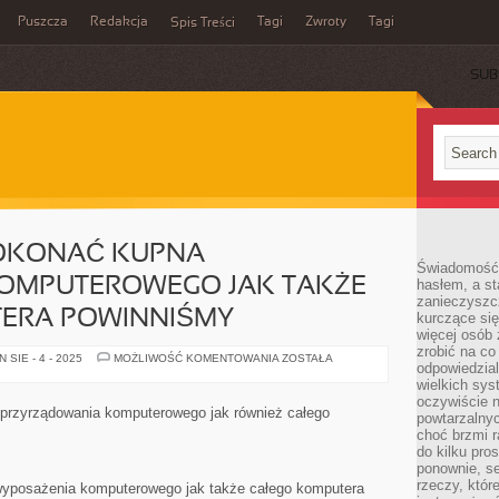
Puszcza
Redakcja
Tagi
Zwroty
Tagi
Spis Treści
SUB
DOKONAĆ KUPNA
Świadomość 
OMPUTEROWEGO JAK TAKŻE
hasłem, a st
zanieczyszc
ERA POWINNIŚMY
kurczące się
więcej osób 
zrobić na co
JEŚLI
SIE - 4 - 2025
MOŻLIWOŚĆ KOMENTOWANIA
ZOSTAŁA
odpowiedzial
CHCEMY
DOKONAĆ
wielkich sy
KUPNA
oczywiście n
WYPOSAŻENIA
oprzyrządowania komputerowego jak również całego
powtarzalnyc
KOMPUTEROWEGO
JAK
choć brzmi r
TAKŻE
do kilku pro
CAŁEGO
ponownie, se
KOMPUTERA
POWINNIŚMY
rzeczy, któr
wyposażenia komputerowego jak także całego komputera