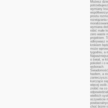
Możesz dziel
potrzebujesz
wymiany ksi
współtworzy
prostu rozma
rozwiązania 
moralizowania
wymiana doś
robić małe k
zero waste 
projektem. T
odkrywasz n
krokiem będ
może wprowa
tygodniu, a 
Najważniejsz
o świat, w k
pokoleń i o
wyborach.
Świadomość 
hasłem, a st
zanieczyszc
kurczące się
więcej osób 
zrobić na co
odpowiedzial
wielkich sy
oczywiście n
powtarzalnyc
choć brzmi r