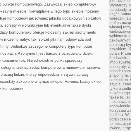
jest uważnoś
do punktu komputerowego. Zazwyczaj sklep komputerowy
Wystarczy p
na odpady, a
iększym mieście. Niewątpliwie w tego typu sklepie możemy
część stano
tuje komputerów jak również jakichś dodatkowych sprzętów
woreczki, zu
może zacząć
i, sprzęty wielofunkcyjne lub ewentualnie także dyski
własnej torb
wielorazowej
daży komputerowy oferuje kolosalny zakres asortymentu
wybierania 
w możemy nabyć taki sprzęt jaki nam odpowiada pod
pakowanych 
przestają by
 firmy. Jednakże szczególne komputery typu komputer
nawykiem. K
nostkach. Asortyment jest bardzo zróżnicowany dzięki
ubrań. Prze
środowisko,
ę konsumentów. Niejednokrotnie punkt sprzedaży
impulsywnie,
dno szafy. Z
 usługi aniżeli sprzedaż komputerów a mianowicie naprawa.
ponadczasow
pracują ludzie, którzy odpowiedzialni są za naprawę
znajomymi, 
uszkodzeń. 
 pozostały zakupione w tymże sklepie. Również każdy sklep
szycia, cero
y komputerów.
tylko przedłu
z twórczego
także to, ja
– planowanie
odpowiednie
korzystna za
budżetu. Wie
ograniczenie
to lepszej j
owoce, strącz