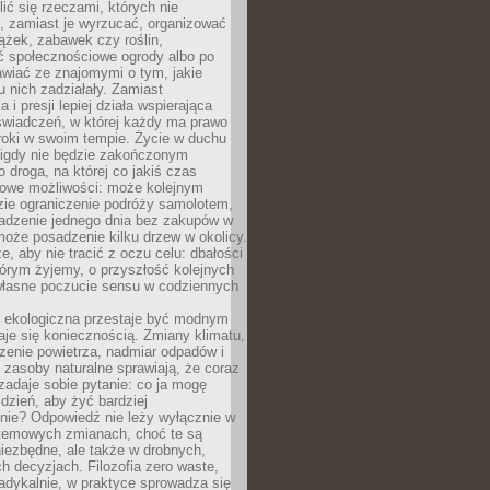
ić się rzeczami, których nie
, zamiast je wyrzucać, organizować
ążek, zabawek czy roślin,
ć społecznościowe ogrody albo po
wiać ze znajomymi o tym, jakie
u nich zadziałały. Zamiast
 i presji lepiej działa wspierająca
wiadczeń, w której każdy ma prawo
roki w swoim tempie. Życie w duchu
nigdy nie będzie zakończonym
o droga, na której co jakiś czas
owe możliwości: może kolejnym
zie ograniczenie podróży samolotem,
dzenie jednego dnia bez zakupów w
może posadzenie kilku drzew w okolicy.
e, aby nie tracić z oczu celu: dbałości
tórym żyjemy, o przyszłość kolejnych
 własne poczucie sensu w codziennych
ekologiczna przestaje być modnym
aje się koniecznością. Zmiany klimatu,
zenie powietrza, nadmiar odpadów i
 zasoby naturalne sprawiają, że coraz
zadaje sobie pytanie: co ja mogę
 dzień, aby żyć bardziej
nie? Odpowiedź nie leży wyłącznie w
stemowych zmianach, choć te są
iezbędne, ale także w drobnych,
h decyzjach. Filozofia zero waste,
adykalnie, w praktyce sprowadza się