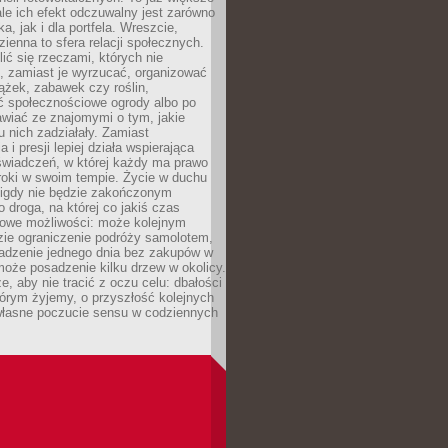
ale ich efekt odczuwalny jest zarówno
a, jak i dla portfela. Wreszcie,
zienna to sfera relacji społecznych.
ić się rzeczami, których nie
, zamiast je wyrzucać, organizować
ążek, zabawek czy roślin,
ć społecznościowe ogrody albo po
wiać ze znajomymi o tym, jakie
u nich zadziałały. Zamiast
 i presji lepiej działa wspierająca
wiadczeń, w której każdy ma prawo
roki w swoim tempie. Życie w duchu
nigdy nie będzie zakończonym
o droga, na której co jakiś czas
owe możliwości: może kolejnym
zie ograniczenie podróży samolotem,
dzenie jednego dnia bez zakupów w
może posadzenie kilku drzew w okolicy.
e, aby nie tracić z oczu celu: dbałości
tórym żyjemy, o przyszłość kolejnych
 własne poczucie sensu w codziennych