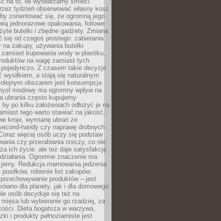
ć na to, ile wytwarzamy śmieci.
rzez tydzień obserwować własny kosz
by zorientować się, że ogromną jego
wią jednorazowe opakowania, foliowe
żyte butelki i zbędne gadżety. Zmiana
 się od czegoś prostego: zabierania
y na zakupy, używania butelki
 zamiast kupowania wody w plastiku,
produktów na wagę zamiast tych
pojedynczo. Z czasem takie decyzje
ć wysiłkiem, a stają się naturalnym
olejnym obszarem jest konsumpcja
mysł modowy ma ogromny wpływ na
 a ubrania często kupujemy
 by po kilku założeniach odłożyć je na
amiast tego warto stawiać na jakość,
e kroje, wymianę ubrań ze
second-handy czy naprawę drobnych
Coraz więcej osób uczy się podstaw
wania czy przerabiania rzeczy, co nie
ża ich życie, ale też daje satysfakcję
 działania. Ogromne znaczenie ma
k jemy. Redukcja marnowania jedzenia
 posiłków, robienie list zakupów,
 przechowywanie produktów – jest
równo dla planety, jak i dla domowego
le osób decyduje się też na
 mięsa lub wybieranie go rzadziej, za
akości. Dieta bogatsza w warzywa,
ki i produkty pełnoziarniste jest