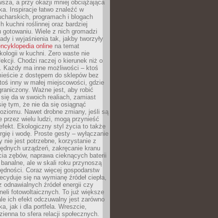
sza, a przy okazji mniej obciążająca
ka. Inspiracje łatwo znaleźć w
charskich, programach i blogach
 kuchni roślinnej oraz bardziej
gotowaniu. Wiele z nich gromadzi
rady i wyjaśnienia tak, jakby tworzyły
ncyklopedia online
na temat
kologii w kuchni. Zero waste nie
ekcji. Chodzi raczej o kierunek niż o
. Każdy ma inne możliwości – ktoś
ieście z dostępem do sklepów bez
oś inny w małej miejscowości, gdzie
graniczony. Ważne jest, aby robić
k się da w swoich realiach, zamiast
ię tym, że nie da się osiągnąć
poziomu. Nawet drobne zmiany, jeśli są
 przez wielu ludzi, mogą przynieść
fekt. Ekologiczny styl życia to także
rgię i wodę. Proste gesty – wyłączanie
y nie jest potrzebne, korzystanie z
ędnych urządzeń, zakręcanie kranu
ia zębów, naprawa cieknących baterii
 banalne, ale w skali roku przynoszą
zędności. Coraz więcej gospodarstw
cyduje się na wymianę źródeł ciepła,
z odnawialnych źródeł energii czy
aneli fotowoltaicznych. To już większe
ale ich efekt odczuwalny jest zarówno
a, jak i dla portfela. Wreszcie,
zienna to sfera relacji społecznych.