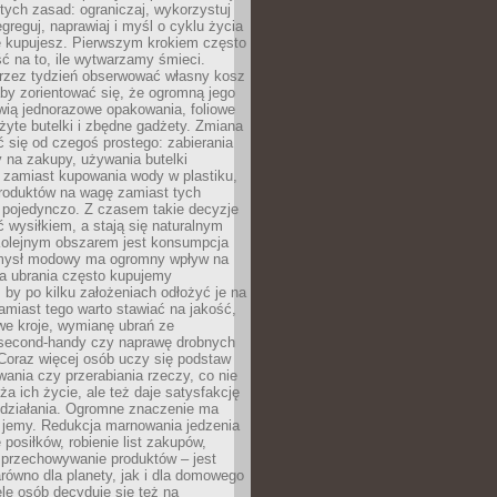
stych zasad: ograniczaj, wykorzystuj
greguj, naprawiaj i myśl o cyklu życia
e kupujesz. Pierwszym krokiem często
ć na to, ile wytwarzamy śmieci.
rzez tydzień obserwować własny kosz
by zorientować się, że ogromną jego
wią jednorazowe opakowania, foliowe
żyte butelki i zbędne gadżety. Zmiana
 się od czegoś prostego: zabierania
y na zakupy, używania butelki
 zamiast kupowania wody w plastiku,
produktów na wagę zamiast tych
pojedynczo. Z czasem takie decyzje
ć wysiłkiem, a stają się naturalnym
olejnym obszarem jest konsumpcja
mysł modowy ma ogromny wpływ na
 a ubrania często kupujemy
 by po kilku założeniach odłożyć je na
amiast tego warto stawiać na jakość,
e kroje, wymianę ubrań ze
second-handy czy naprawę drobnych
Coraz więcej osób uczy się podstaw
wania czy przerabiania rzeczy, co nie
ża ich życie, ale też daje satysfakcję
 działania. Ogromne znaczenie ma
k jemy. Redukcja marnowania jedzenia
 posiłków, robienie list zakupów,
 przechowywanie produktów – jest
równo dla planety, jak i dla domowego
le osób decyduje się też na