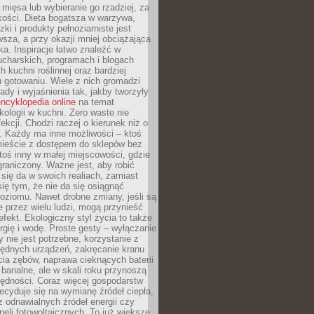
 mięsa lub wybieranie go rzadziej, za
akości. Dieta bogatsza w warzywa,
ki i produkty pełnoziarniste jest
sza, a przy okazji mniej obciążająca
ka. Inspiracje łatwo znaleźć w
charskich, programach i blogach
 kuchni roślinnej oraz bardziej
gotowaniu. Wiele z nich gromadzi
rady i wyjaśnienia tak, jakby tworzyły
ncyklopedia online
na temat
kologii w kuchni. Zero waste nie
ekcji. Chodzi raczej o kierunek niż o
. Każdy ma inne możliwości – ktoś
ieście z dostępem do sklepów bez
oś inny w małej miejscowości, gdzie
graniczony. Ważne jest, aby robić
k się da w swoich realiach, zamiast
ię tym, że nie da się osiągnąć
poziomu. Nawet drobne zmiany, jeśli są
 przez wielu ludzi, mogą przynieść
fekt. Ekologiczny styl życia to także
rgię i wodę. Proste gesty – wyłączanie
y nie jest potrzebne, korzystanie z
ędnych urządzeń, zakręcanie kranu
ia zębów, naprawa cieknących baterii
 banalne, ale w skali roku przynoszą
zędności. Coraz więcej gospodarstw
cyduje się na wymianę źródeł ciepła,
z odnawialnych źródeł energii czy
aneli fotowoltaicznych. To już większe