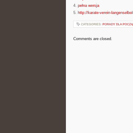
4.
pełna wersja
5.
http://karate-verein-langenselbo
CATEGORIES:
PORADY DLA POCZ
Comments are closed.