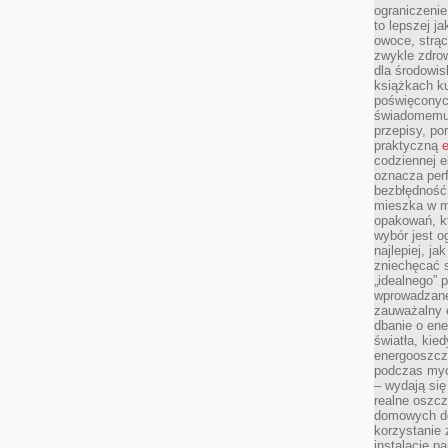
ograniczenie
to lepszej j
owoce, strącz
zwykle zdrow
dla środowis
książkach ku
poświęconych
świadomemu 
przepisy, po
praktyczną
e
codziennej e
oznacza perf
bezbłędność
mieszka w m
opakowań, kt
wybór jest o
najlepiej, ja
zniechęcać s
„idealnego” 
wprowadzane
zauważalny e
dbanie o ene
światła, kied
energooszcz
podczas myc
– wydają się
realne oszc
domowych de
korzystanie 
instalację p