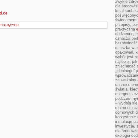
zwykle zdrow
dla środowis
książkach ku
ld.de
poświęconych
świadomemu 
przepisy, po
ĄTKUJĄCYCH
praktyczną
e
codziennej e
oznacza perf
bezbłędność
mieszka w m
opakowań, kt
wybór jest o
najlepiej, ja
zniechęcać s
„idealnego” 
wprowadzane
zauważalny e
dbanie o ene
światła, kied
energooszcz
podczas myc
– wydają się
realne oszc
domowych de
korzystanie 
instalację p
inwestycje, 
dla środowisk
ekologia cod