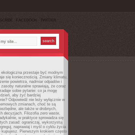
SCRIBE
FACEBOOK
TWITTER
ekologiczna przestaje być modnym
aje się koniecznością. Zmiany klimatu,
zenie powietrza, nadmiar odpadów i
 zasoby naturalne sprawiają, że coraz
zadaje sobie pytanie: co ja mogę
 dzień, aby żyć bardziej
nie? Odpowiedź nie leży wyłącznie w
stemowych zmianach, choć te są
iezbędne, ale także w drobnych,
h decyzjach. Filozofia zero waste,
adykalnie, w praktyce sprowadza się
stych zasad: ograniczaj, wykorzystuj
greguj, naprawiaj i myśl o cyklu życia
e kupujesz. Pierwszym krokiem często