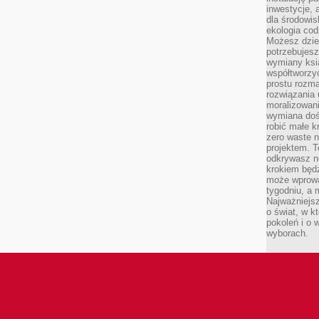
inwestycje, 
dla środowisk
ekologia cod
Możesz dziel
potrzebujesz
wymiany ksi
współtworzy
prostu rozma
rozwiązania 
moralizowania
wymiana doś
robić małe k
zero waste 
projektem. T
odkrywasz n
krokiem będ
może wprowa
tygodniu, a 
Najważniejsz
o świat, w k
pokoleń i o
wyborach.