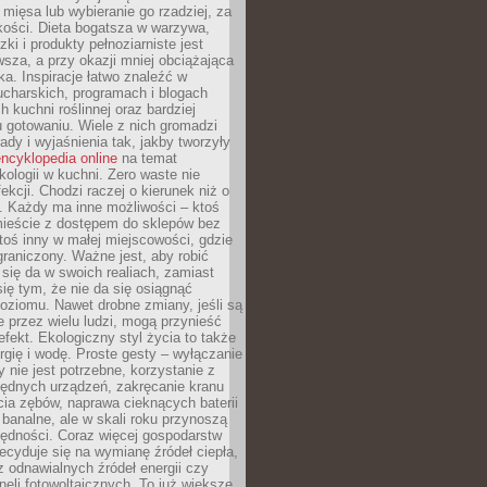
 mięsa lub wybieranie go rzadziej, za
akości. Dieta bogatsza w warzywa,
ki i produkty pełnoziarniste jest
sza, a przy okazji mniej obciążająca
ka. Inspiracje łatwo znaleźć w
charskich, programach i blogach
 kuchni roślinnej oraz bardziej
gotowaniu. Wiele z nich gromadzi
rady i wyjaśnienia tak, jakby tworzyły
ncyklopedia online
na temat
kologii w kuchni. Zero waste nie
ekcji. Chodzi raczej o kierunek niż o
. Każdy ma inne możliwości – ktoś
ieście z dostępem do sklepów bez
oś inny w małej miejscowości, gdzie
graniczony. Ważne jest, aby robić
k się da w swoich realiach, zamiast
ię tym, że nie da się osiągnąć
poziomu. Nawet drobne zmiany, jeśli są
 przez wielu ludzi, mogą przynieść
fekt. Ekologiczny styl życia to także
rgię i wodę. Proste gesty – wyłączanie
y nie jest potrzebne, korzystanie z
ędnych urządzeń, zakręcanie kranu
ia zębów, naprawa cieknących baterii
 banalne, ale w skali roku przynoszą
zędności. Coraz więcej gospodarstw
cyduje się na wymianę źródeł ciepła,
z odnawialnych źródeł energii czy
aneli fotowoltaicznych. To już większe