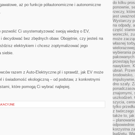
do kilku pro
gawatowe, aż po funkcje półautonomiczne i autonomiczne
ponownie, se
rzeczy, któr
.
jest uważnoś
Wystarczy p
na odpady, a
część stano
e pozwolić Ci usystematyzować swoją wiedzę o EV,
woreczki, zu
 i decydować bez zbędnych obaw. Obojętnie, czy jesteś na
może zacząć
własnej torb
eździsz elektrykiem i chcesz zoptymalizować jego
wielorazowej
wybierania 
 siebie.
pakowanych 
przestają by
nawykiem. K
ubrań. Prze
wców razem z Auto-Elektryczne.pl i sprawdź, jak EV może
środowisko,
el i świadomość ekologiczną – od podstaw, z konkretnymi
impulsywnie,
dno szafy. Z
tami, które pomogą Ci wybrać najlepiej.
ponadczasow
znajomymi, 
uszkodzeń. 
szycia, cero
AKACYJNE
tylko przedłu
z twórczego
także to, ja
– planowanie
odpowiednie
korzystna za
budżetu. Wie