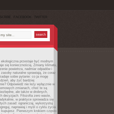
SCRIBE
FACEBOOK
TWITTER
ekologiczna przestaje być modnym
aje się koniecznością. Zmiany klimatu,
zenie powietrza, nadmiar odpadów i
 zasoby naturalne sprawiają, że coraz
zadaje sobie pytanie: co ja mogę
 dzień, aby żyć bardziej
nie? Odpowiedź nie leży wyłącznie w
stemowych zmianach, choć te są
iezbędne, ale także w drobnych,
h decyzjach. Filozofia zero waste,
adykalnie, w praktyce sprowadza się
stych zasad: ograniczaj, wykorzystuj
greguj, naprawiaj i myśl o cyklu życia
e kupujesz. Pierwszym krokiem często