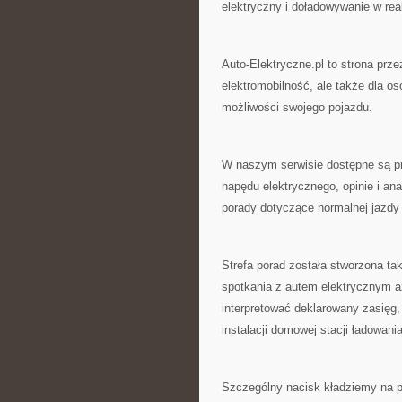
elektryczny i doładowywanie w re
Auto-Elektryczne.pl to strona prze
elektromobilność, ale także dla o
możliwości swojego pojazdu.
W naszym serwisie dostępne są p
napędu elektrycznego, opinie i an
porady dotyczące normalnej jazdy
Strefa porad została stworzona ta
spotkania z autem elektrycznym aż
interpretować deklarowany zasięg
instalacji domowej stacji ładowan
Szczególny nacisk kładziemy na p