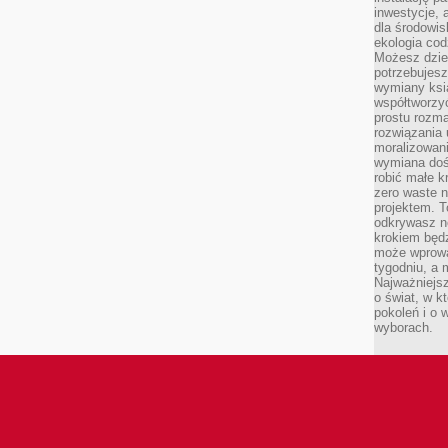
inwestycje, 
dla środowisk
ekologia cod
Możesz dziel
potrzebujesz
wymiany ksi
współtworzy
prostu rozma
rozwiązania 
moralizowania
wymiana doś
robić małe k
zero waste 
projektem. T
odkrywasz n
krokiem będ
może wprowa
tygodniu, a 
Najważniejsz
o świat, w k
pokoleń i o
wyborach.