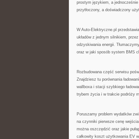
prostym językiem, a jednocześnie
przytłoczony, a doświadczony uż
W Auto-Elektryczne.pl przedstawi
układów z jednym silnikiem, prze
odzyskiwania energii. Tłumaczymy,
oraz w jaki sposób system BMS chr
Rozbudowana część serwisu poświ
Znajdziesz tu porównania ładowan
wallboxa i stacji szybkiego ładowa
trybem życia i w trakcie podróży 
Poruszamy problem wydatków zwi
na czynniki pierwsze cenę wejścia,
można oszczędzić oraz jakie puła
całkowity koszt użytkowania EV w