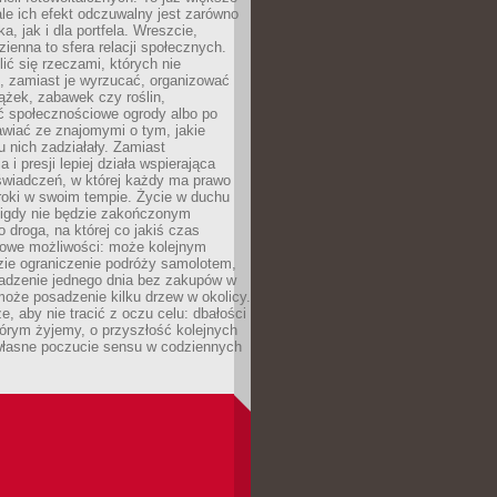
ale ich efekt odczuwalny jest zarówno
a, jak i dla portfela. Wreszcie,
zienna to sfera relacji społecznych.
ić się rzeczami, których nie
, zamiast je wyrzucać, organizować
ążek, zabawek czy roślin,
ć społecznościowe ogrody albo po
wiać ze znajomymi o tym, jakie
u nich zadziałały. Zamiast
 i presji lepiej działa wspierająca
wiadczeń, w której każdy ma prawo
roki w swoim tempie. Życie w duchu
nigdy nie będzie zakończonym
o droga, na której co jakiś czas
owe możliwości: może kolejnym
zie ograniczenie podróży samolotem,
dzenie jednego dnia bez zakupów w
może posadzenie kilku drzew w okolicy.
e, aby nie tracić z oczu celu: dbałości
tórym żyjemy, o przyszłość kolejnych
 własne poczucie sensu w codziennych