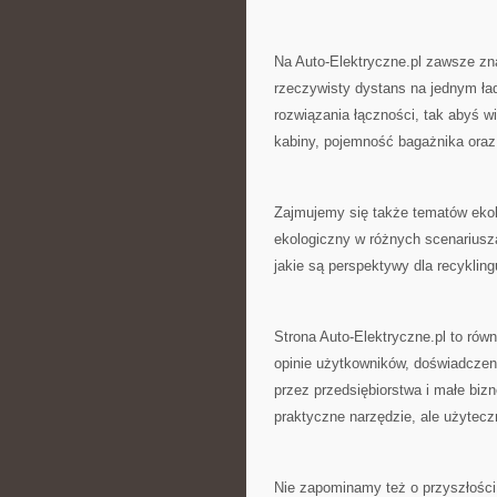
Na Auto-Elektryczne.pl zawsze zn
rzeczywisty dystans na jednym ła
rozwiązania łączności, tak abyś w
kabiny, pojemność bagażnika oraz
Zajmujemy się także tematów ekol
ekologiczny w różnych scenariusz
jakie są perspektywy dla recyklin
Strona Auto-Elektryczne.pl to równ
opinie użytkowników, doświadczen
przez przedsiębiorstwa i małe biz
praktyczne narzędzie, ale użytecz
Nie zapominamy też o przyszłości