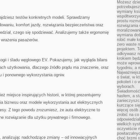
Możesz dziel
potrzebujesz
wymiany ksi
współtworzy
ajdziesz testów konkretnych modeli. Sprawdzamy
prostu rozma
dowaniu, komfort jazdy, rozwiązania bezpieczeństwa oraz
rozwiązania 
moralizowania
iedział, czego się spodziewać. Analizujemy także ergonomię
wymiana doś
robić małe k
 wrażenia pasażerów.
zero waste 
projektem. T
odkrywasz n
krokiem będ
ogii i śladu węglowego EV. Pokazujemy, jak wygląda bilans
może wprowa
ach użytkowania, dlaczego źródło prądu ma znaczenie, oraz
tygodniu, a 
Najważniejsz
gu i ponownego wykorzystania ogniw.
o świat, w k
pokoleń i o
wyborach.
Świadomość 
ież miejsce inspirujących historii, w której prezentujemy
hasłem, a st
zanieczyszc
ia biznesu oraz modele wykorzystania aut elektrycznych
kurczące się
nesy. Z tego powodu zrozumiesz, że auta elektryczne to
więcej osób 
zrobić na co
ne rozwiązanie dla użytku prywatnego i firmowego.
odpowiedzial
wielkich sy
oczywiście n
powtarzalnyc
, analizując nadchodzące zmiany – od innowacyjnych
choć brzmi r