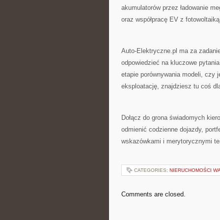
akumulatorów przez ładowanie me
oraz współpracę EV z fotowoltaiką
Auto-Elektryczne.pl ma za zadani
odpowiedzieć na kluczowe pytania
etapie porównywania modeli, czy j
eksploatację, znajdziesz tu coś dla
Dołącz do grona świadomych kiero
odmienić codzienne dojazdy, portf
wskazówkami i merytorycznymi tes
CATEGORIES:
NIERUCHOMOŚCI W
Comments are closed.