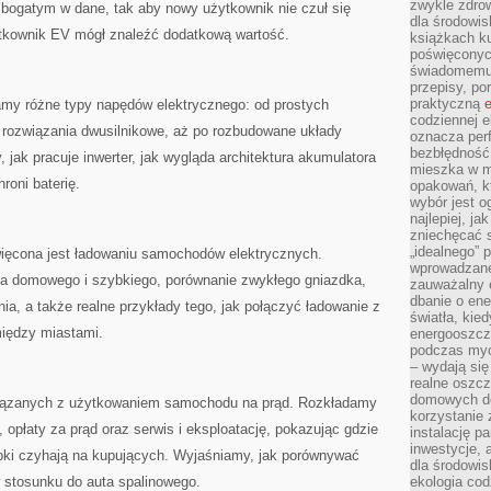
zwykle zdrow
 bogatym w dane, tak aby nowy użytkownik nie czuł się
dla środowis
ytkownik EV mógł znaleźć dodatkową wartość.
książkach ku
poświęconych
świadomemu 
przepisy, po
praktyczną
e
amy różne typy napędów elektrycznego: od prostych
codziennej e
z rozwiązania dwusilnikowe, aż po rozbudowane układy
oznacza perf
bezbłędność
 jak pracuje inwerter, jak wygląda architektura akumulatora
mieszka w m
oni baterię.
opakowań, kt
wybór jest o
najlepiej, ja
zniechęcać s
„idealnego” 
ęcona jest ładowaniu samochodów elektrycznych.
wprowadzane
ia domowego i szybkiego, porównanie zwykłego gniazdka,
zauważalny e
dbanie o ene
nia, a także realne przykłady tego, jak połączyć ładowanie z
światła, kied
między miastami.
energooszcz
podczas myc
– wydają się
realne oszc
domowych de
ązanych z użytkowaniem samochodu na prąd. Rozkładamy
korzystanie 
 opłaty za prąd oraz serwis i eksploatację, pokazując gdzie
instalację p
inwestycje, 
pki czyhają na kupujących. Wyjaśniamy, jak porównywać
dla środowisk
 stosunku do auta spalinowego.
ekologia cod