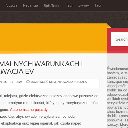
Puszcza
Redakcja
Tagi
Zwroty
Tagi
Spis Treści
SUB
EMALNYCH WARUNKACH I
Świadomość 
RWACJA EV
hasłem, a st
zanieczyszc
kurczące się
JAZDA
LIS - 21 - 2025
MOŻLIWOŚĆ KOMENTOWANIA
ZOSTAŁA
W
więcej osób 
EKSTREMALNYCH
zrobić na co
WARUNKACH
odpowiedzial
I
.pl, miejscu, gdzie elektryczne pojazdy osobowe poznasz od
SERWIS
wielkich sy
I
po tematyce e-mobilności, który łączy merytoryczne treści
oczywiście n
KONSERWACJA
EV
powtarzalnyc
gorie:
Autonomiczne pojazdy
.
choć brzmi r
do kilku pro
sprzeć Cię, abyś świadomie wybrał samochodu
ponownie, se
eksploatacji oraz lepiej ogarnął, jak działa napęd
rzeczy, któr