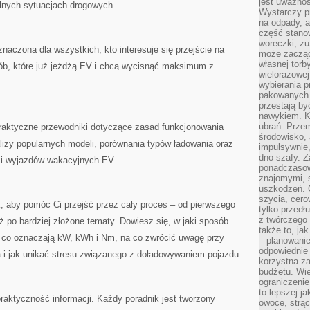
jest uważnoś
alnych sytuacjach drogowych.
Wystarczy p
na odpady, a
część stano
woreczki, zu
znaczona dla wszystkich, kto interesuje się przejście na
może zacząć
własnej torb
sób, które już jeżdżą EV i chcą wycisnąć maksimum z
wielorazowej
wybierania 
pakowanych 
przestają by
nawykiem. K
ubrań. Prze
raktyczne przewodniki dotyczące zasad funkcjonowania
środowisko,
alizy popularnych modeli, porównania typów ładowania oraz
impulsywnie,
dno szafy. Z
 i wyjazdów wakacyjnych EV.
ponadczasow
znajomymi, 
uszkodzeń. 
szycia, cero
k, aby pomóc Ci przejść przez cały proces – od pierwszego
tylko przedłu
z twórczego
 po bardziej złożone tematy. Dowiesz się, w jaki sposób
także to, ja
, co oznaczają kW, kWh i Nm, na co zwrócić uwagę przy
– planowanie
odpowiednie
ia i jak unikać stresu związanego z doładowywaniem pojazdu.
korzystna za
budżetu. Wie
ograniczenie
to lepszej j
raktyczność informacji. Każdy poradnik jest tworzony
owoce, strącz