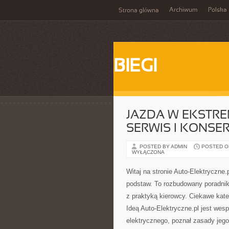
Archiwum
Polska
Strona główna
BIEGI
JAZDA W EKSTR
SERWIS I KONSE
POSTED BY ADMIN
POSTED ON 
WYŁĄCZONA
Witaj na stronie Auto-Elektryczne
podstaw. To rozbudowany poradnik 
z praktyką kierowcy. Ciekawe kate
Ideą Auto-Elektryczne.pl jest we
elektrycznego, poznał zasady jego 