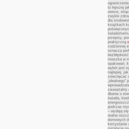
ograniczenie
to lepszej j
owoce, strącz
zwykle zdrow
dla środowis
książkach ku
poświęconych
świadomemu 
przepisy, po
praktyczną
e
codziennej e
oznacza perf
bezbłędność
mieszka w m
opakowań, kt
wybór jest o
najlepiej, ja
zniechęcać s
„idealnego” 
wprowadzane
zauważalny e
dbanie o ene
światła, kied
energooszcz
podczas myc
– wydają się
realne oszc
domowych de
korzystanie 
instalację p