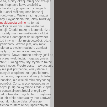
sza, a przy okazji mniej obciążająca
ka. Inspiracje łatwo znaleźć w
charskich, programach i blogach
 kuchni roślinnej oraz bardziej
gotowaniu. Wiele z nich gromadzi
rady i wyjaśnienia tak, jakby tworzyły
ncyklopedia online
na temat
kologii w kuchni. Zero waste nie
ekcji. Chodzi raczej o kierunek niż o
. Każdy ma inne możliwości – ktoś
ieście z dostępem do sklepów bez
oś inny w małej miejscowości, gdzie
graniczony. Ważne jest, aby robić
k się da w swoich realiach, zamiast
ię tym, że nie da się osiągnąć
poziomu. Nawet drobne zmiany, jeśli są
 przez wielu ludzi, mogą przynieść
fekt. Ekologiczny styl życia to także
rgię i wodę. Proste gesty – wyłączanie
y nie jest potrzebne, korzystanie z
ędnych urządzeń, zakręcanie kranu
ia zębów, naprawa cieknących baterii
 banalne, ale w skali roku przynoszą
zędności. Coraz więcej gospodarstw
cyduje się na wymianę źródeł ciepła,
z odnawialnych źródeł energii czy
aneli fotowoltaicznych. To już większe
ale ich efekt odczuwalny jest zarówno
a, jak i dla portfela. Wreszcie,
zienna to sfera relacji społecznych.