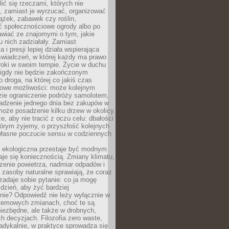
ić się rzeczami, których nie
, zamiast je wyrzucać, organizować
ążek, zabawek czy roślin,
ć społecznościowe ogrody albo po
wiać ze znajomymi o tym, jakie
u nich zadziałały. Zamiast
 i presji lepiej działa wspierająca
wiadczeń, w której każdy ma prawo
roki w swoim tempie. Życie w duchu
nigdy nie będzie zakończonym
o droga, na której co jakiś czas
owe możliwości: może kolejnym
zie ograniczenie podróży samolotem,
dzenie jednego dnia bez zakupów w
może posadzenie kilku drzew w okolicy.
e, aby nie tracić z oczu celu: dbałości
tórym żyjemy, o przyszłość kolejnych
 własne poczucie sensu w codziennych
ekologiczna przestaje być modnym
aje się koniecznością. Zmiany klimatu,
zenie powietrza, nadmiar odpadów i
 zasoby naturalne sprawiają, że coraz
zadaje sobie pytanie: co ja mogę
 dzień, aby żyć bardziej
nie? Odpowiedź nie leży wyłącznie w
stemowych zmianach, choć te są
iezbędne, ale także w drobnych,
h decyzjach. Filozofia zero waste,
adykalnie, w praktyce sprowadza się