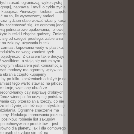
stych zasad: ograniczaj, wykorzystuj
greguj, naprawiaj i myśl o cyklu życia
e kupujesz. Pierwszym krokiem często
ć na to, ile wytwarzamy śmieci.
rzez tydzień obserwować własny kosz
by zorientować się, że ogromną jego
wią jednorazowe opakowania, foliowe
żyte butelki i zbędne gadżety. Zmiana
 się od czegoś prostego: zabierania
y na zakupy, używania butelki
 zamiast kupowania wody w plastiku,
produktów na wagę zamiast tych
pojedynczo. Z czasem takie decyzje
ć wysiłkiem, a stają się naturalnym
olejnym obszarem jest konsumpcja
mysł modowy ma ogromny wpływ na
 a ubrania często kupujemy
 by po kilku założeniach odłożyć je na
amiast tego warto stawiać na jakość,
e kroje, wymianę ubrań ze
second-handy czy naprawę drobnych
Coraz więcej osób uczy się podstaw
wania czy przerabiania rzeczy, co nie
ża ich życie, ale też daje satysfakcję
 działania. Ogromne znaczenie ma
k jemy. Redukcja marnowania jedzenia
 posiłków, robienie list zakupów,
 przechowywanie produktów – jest
równo dla planety, jak i dla domowego
le osób decyduje się też na