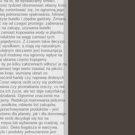
ć na to, ile wytwarzamy śmieci.
rzez tydzień obserwować własny kosz
by zorientować się, że ogromną jego
wią jednorazowe opakowania, foliowe
żyte butelki i zbędne gadżety. Zmiana
 się od czegoś prostego: zabierania
y na zakupy, używania butelki
 zamiast kupowania wody w plastiku,
produktów na wagę zamiast tych
pojedynczo. Z czasem takie decyzje
ć wysiłkiem, a stają się naturalnym
olejnym obszarem jest konsumpcja
mysł modowy ma ogromny wpływ na
 a ubrania często kupujemy
 by po kilku założeniach odłożyć je na
amiast tego warto stawiać na jakość,
e kroje, wymianę ubrań ze
second-handy czy naprawę drobnych
Coraz więcej osób uczy się podstaw
wania czy przerabiania rzeczy, co nie
ża ich życie, ale też daje satysfakcję
 działania. Ogromne znaczenie ma
k jemy. Redukcja marnowania jedzenia
 posiłków, robienie list zakupów,
 przechowywanie produktów – jest
równo dla planety, jak i dla domowego
le osób decyduje się też na
 mięsa lub wybieranie go rzadziej, za
akości. Dieta bogatsza w warzywa,
ki i produkty pełnoziarniste jest