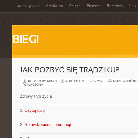
Archiwum
Polska
Puszcza
Redakcja
Strona główna
Spis 
BIEGI
JAK POZBYĆ SIĘ TRĄDZIKU?
POSTED BY ADMIN
POSTED ON LIS - 7 - 2025
MOŻLIWOŚĆ K
WYŁĄCZONA
Zdrowy tryb życia
1.
Czytaj dalej
2.
Sprawdź więcej informacji