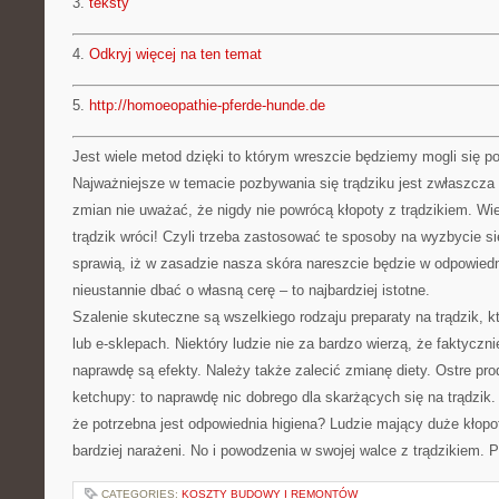
3.
teksty
4.
Odkryj więcej na ten temat
5.
http://homoeopathie-pferde-hunde.de
Jest wiele metod dzięki to którym wreszcie będziemy mogli się po
Najważniejsze w temacie pozbywania się trądziku jest zwłaszcza
zmian nie uważać, że nigdy nie powrócą kłopoty z trądzikiem. Wie
trądzik wróci! Czyli trzeba zastosować te sposoby na wyzbycie się
sprawią, iż w zasadzie nasza skóra nareszcie będzie w odpowiedn
nieustannie dbać o własną cerę – to najbardziej istotne.
Szalenie skuteczne są wszelkiego rodzaju preparaty na trądzik, 
lub e-sklepach. Niektóry ludzie nie za bardzo wierzą, że faktyczn
naprawdę są efekty. Należy także zalecić zmianę diety. Ostre pro
ketchupy: to naprawdę nic dobrego dla skarżących się na trądzik. 
że potrzebna jest odpowiednia higiena? Ludzie mający duże kłopo
bardziej narażeni. No i powodzenia w swojej walce z trądzikiem. 
CATEGORIES:
KOSZTY BUDOWY I REMONTÓW