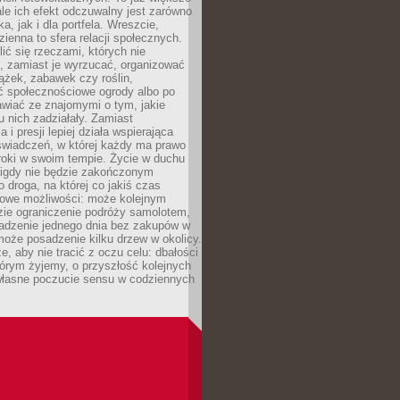
ale ich efekt odczuwalny jest zarówno
a, jak i dla portfela. Wreszcie,
zienna to sfera relacji społecznych.
ić się rzeczami, których nie
, zamiast je wyrzucać, organizować
ążek, zabawek czy roślin,
ć społecznościowe ogrody albo po
wiać ze znajomymi o tym, jakie
u nich zadziałały. Zamiast
 i presji lepiej działa wspierająca
wiadczeń, w której każdy ma prawo
roki w swoim tempie. Życie w duchu
nigdy nie będzie zakończonym
o droga, na której co jakiś czas
owe możliwości: może kolejnym
zie ograniczenie podróży samolotem,
dzenie jednego dnia bez zakupów w
może posadzenie kilku drzew w okolicy.
e, aby nie tracić z oczu celu: dbałości
tórym żyjemy, o przyszłość kolejnych
 własne poczucie sensu w codziennych