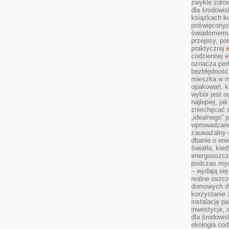
zwykle zdrow
dla środowis
książkach ku
poświęconych
świadomemu 
przepisy, po
praktyczną
e
codziennej e
oznacza perf
bezbłędność
mieszka w m
opakowań, kt
wybór jest o
najlepiej, ja
zniechęcać s
„idealnego” 
wprowadzane
zauważalny e
dbanie o ene
światła, kied
energooszcz
podczas myc
– wydają się
realne oszc
domowych de
korzystanie 
instalację p
inwestycje, 
dla środowisk
ekologia cod