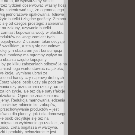
ć na to, ile wytwarzamy śmieci.
rzez tydzień obserwować własny kosz
by zorientować się, że ogromną jego
wią jednorazowe opakowania, foliowe
żyte butelki i zbędne gadżety. Zmiana
 się od czegoś prostego: zabierania
y na zakupy, używania butelki
 zamiast kupowania wody w plastiku,
produktów na wagę zamiast tych
pojedynczo. Z czasem takie decyzje
ć wysiłkiem, a stają się naturalnym
olejnym obszarem jest konsumpcja
mysł modowy ma ogromny wpływ na
 a ubrania często kupujemy
 by po kilku założeniach odłożyć je na
amiast tego warto stawiać na jakość,
e kroje, wymianę ubrań ze
second-handy czy naprawę drobnych
Coraz więcej osób uczy się podstaw
wania czy przerabiania rzeczy, co nie
ża ich życie, ale też daje satysfakcję
 działania. Ogromne znaczenie ma
k jemy. Redukcja marnowania jedzenia
 posiłków, robienie list zakupów,
 przechowywanie produktów – jest
równo dla planety, jak i dla domowego
le osób decyduje się też na
 mięsa lub wybieranie go rzadziej, za
akości. Dieta bogatsza w warzywa,
ki i produkty pełnoziarniste jest