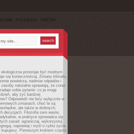
SCRIBE
FACEBOOK
TWITTER
ekologiczna przestaje być modnym
aje się koniecznością. Zmiany klimatu,
zenie powietrza, nadmiar odpadów i
 zasoby naturalne sprawiają, że coraz
zadaje sobie pytanie: co ja mogę
 dzień, aby żyć bardziej
nie? Odpowiedź nie leży wyłącznie w
stemowych zmianach, choć te są
iezbędne, ale także w drobnych,
h decyzjach. Filozofia zero waste,
adykalnie, w praktyce sprowadza się
stych zasad: ograniczaj, wykorzystuj
greguj, naprawiaj i myśl o cyklu życia
e kupujesz. Pierwszym krokiem często