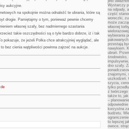
jest uważnoś
Wystarczy p
sy aukcyjne.
na odpady, a
netowych na spokojnie można odnaleźć te ubrania, które są
część stano
woreczki, zu
byt drogie. Pamiętajmy o tym, ponieważ pewnie chcemy
może zacząć
ełnieniem własnej szafy, bez nadmiernego szastania
własnej torb
wielorazowej
zecież takie oszczędności są o tyle bardzo dobrze, iż i tak
wybierania 
pakowanych 
o pokazuje, że jeżeli Polka chce atrakcyjniej wyglądać, ale
przestają by
, to bez cienia wątpliwości powinna zajrzeć na aukcje.
nawykiem. K
ubrań. Prze
środowisko,
impulsywnie,
dno szafy. Z
ponadczasow
znajomymi, 
uszkodzeń. 
szycia, cero
.de
tylko przedłu
z twórczego
także to, ja
– planowanie
odpowiednie
korzystna za
budżetu. Wie
ograniczenie
to lepszej j
owoce, strącz