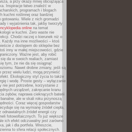
sza, a przy okazji mniej obciążająca
ka. Inspiracje łatwo znaleźć w
charskich, programach i blogach
 kuchni roślinnej oraz bardziej
gotowaniu. Wiele z nich gromadzi
rady i wyjaśnienia tak, jakby tworzyły
ncyklopedia online
na temat
kologii w kuchni. Zero waste nie
ekcji. Chodzi raczej o kierunek niż o
. Każdy ma inne możliwości – ktoś
ieście z dostępem do sklepów bez
oś inny w małej miejscowości, gdzie
graniczony. Ważne jest, aby robić
k się da w swoich realiach, zamiast
ię tym, że nie da się osiągnąć
poziomu. Nawet drobne zmiany, jeśli są
 przez wielu ludzi, mogą przynieść
fekt. Ekologiczny styl życia to także
rgię i wodę. Proste gesty – wyłączanie
y nie jest potrzebne, korzystanie z
ędnych urządzeń, zakręcanie kranu
ia zębów, naprawa cieknących baterii
 banalne, ale w skali roku przynoszą
zędności. Coraz więcej gospodarstw
cyduje się na wymianę źródeł ciepła,
z odnawialnych źródeł energii czy
aneli fotowoltaicznych. To już większe
ale ich efekt odczuwalny jest zarówno
a, jak i dla portfela. Wreszcie,
zienna to sfera relacji społecznych.