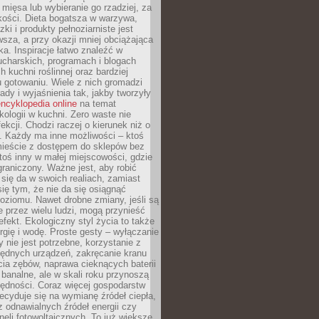
 mięsa lub wybieranie go rzadziej, za
akości. Dieta bogatsza w warzywa,
ki i produkty pełnoziarniste jest
sza, a przy okazji mniej obciążająca
ka. Inspiracje łatwo znaleźć w
charskich, programach i blogach
 kuchni roślinnej oraz bardziej
gotowaniu. Wiele z nich gromadzi
rady i wyjaśnienia tak, jakby tworzyły
ncyklopedia online
na temat
kologii w kuchni. Zero waste nie
ekcji. Chodzi raczej o kierunek niż o
. Każdy ma inne możliwości – ktoś
ieście z dostępem do sklepów bez
oś inny w małej miejscowości, gdzie
graniczony. Ważne jest, aby robić
k się da w swoich realiach, zamiast
ię tym, że nie da się osiągnąć
poziomu. Nawet drobne zmiany, jeśli są
 przez wielu ludzi, mogą przynieść
fekt. Ekologiczny styl życia to także
rgię i wodę. Proste gesty – wyłączanie
y nie jest potrzebne, korzystanie z
ędnych urządzeń, zakręcanie kranu
ia zębów, naprawa cieknących baterii
 banalne, ale w skali roku przynoszą
zędności. Coraz więcej gospodarstw
cyduje się na wymianę źródeł ciepła,
z odnawialnych źródeł energii czy
aneli fotowoltaicznych. To już większe