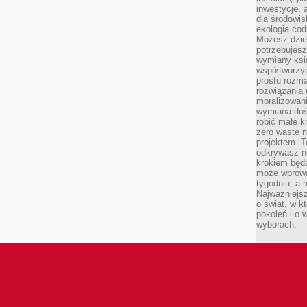
inwestycje, 
dla środowisk
ekologia cod
Możesz dziel
potrzebujesz
wymiany ksi
współtworzy
prostu rozma
rozwiązania 
moralizowania
wymiana doś
robić małe k
zero waste 
projektem. T
odkrywasz n
krokiem będ
może wprowa
tygodniu, a 
Najważniejsz
o świat, w k
pokoleń i o
wyborach.