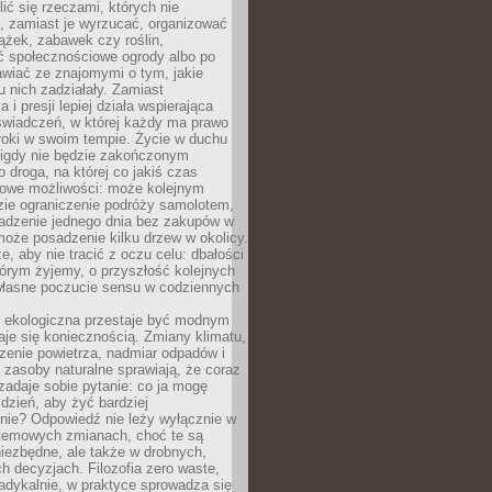
ić się rzeczami, których nie
, zamiast je wyrzucać, organizować
ążek, zabawek czy roślin,
ć społecznościowe ogrody albo po
wiać ze znajomymi o tym, jakie
u nich zadziałały. Zamiast
 i presji lepiej działa wspierająca
wiadczeń, w której każdy ma prawo
roki w swoim tempie. Życie w duchu
nigdy nie będzie zakończonym
o droga, na której co jakiś czas
owe możliwości: może kolejnym
zie ograniczenie podróży samolotem,
dzenie jednego dnia bez zakupów w
może posadzenie kilku drzew w okolicy.
e, aby nie tracić z oczu celu: dbałości
tórym żyjemy, o przyszłość kolejnych
 własne poczucie sensu w codziennych
ekologiczna przestaje być modnym
aje się koniecznością. Zmiany klimatu,
zenie powietrza, nadmiar odpadów i
 zasoby naturalne sprawiają, że coraz
zadaje sobie pytanie: co ja mogę
 dzień, aby żyć bardziej
nie? Odpowiedź nie leży wyłącznie w
stemowych zmianach, choć te są
iezbędne, ale także w drobnych,
h decyzjach. Filozofia zero waste,
adykalnie, w praktyce sprowadza się