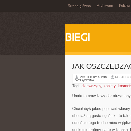
Archiwum
Polska
Strona główna
BIEGI
JAK OSZCZĘDZA
POSTED BY ADMIN
POSTED ON
WYŁĄCZONA
Tagi:
dziewczyny
,
kobiety
,
kosmet
Uroda to prawdziwy dar otrzyman
Chciałabyś jakoś poprawić własny 
chociaż są gusta i guściki, to tak
odnośnie tego trudno mieć wątpliwo
spokojnie trafimy na te wdzianka,