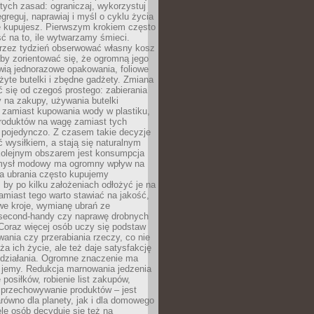
stych zasad: ograniczaj, wykorzystuj
greguj, naprawiaj i myśl o cyklu życia
e kupujesz. Pierwszym krokiem często
ć na to, ile wytwarzamy śmieci.
rzez tydzień obserwować własny kosz
by zorientować się, że ogromną jego
wią jednorazowe opakowania, foliowe
żyte butelki i zbędne gadżety. Zmiana
 się od czegoś prostego: zabierania
y na zakupy, używania butelki
 zamiast kupowania wody w plastiku,
produktów na wagę zamiast tych
pojedynczo. Z czasem takie decyzje
ć wysiłkiem, a stają się naturalnym
olejnym obszarem jest konsumpcja
mysł modowy ma ogromny wpływ na
 a ubrania często kupujemy
 by po kilku założeniach odłożyć je na
amiast tego warto stawiać na jakość,
e kroje, wymianę ubrań ze
second-handy czy naprawę drobnych
Coraz więcej osób uczy się podstaw
wania czy przerabiania rzeczy, co nie
ża ich życie, ale też daje satysfakcję
 działania. Ogromne znaczenie ma
k jemy. Redukcja marnowania jedzenia
 posiłków, robienie list zakupów,
 przechowywanie produktów – jest
równo dla planety, jak i dla domowego
le osób decyduje się też na