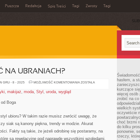
Puszcza
Redakcja
Tagi
Zwroty
Tagi
Spis Treści
SUB
Ć NA UBRANIACH?
Świadomość 
hasłem, a st
JAK
 GRU - 8 - 2025
MOŻLIWOŚĆ KOMENTOWANIA
ZOSTAŁA
zanieczyszc
OSZCZĘDZAĆ
kurczące się
NA
yki
,
makijaż
,
moda
,
Styl
,
uroda
,
wygląd
UBRANIACH?
więcej osób 
zrobić na co
y od Boga
odpowiedzial
wielkich sy
oczywiście n
styl ubioru? W takim razie musisz zwrócić uwagę, że
powtarzalnyc
choć brzmi r
 czy siak są kanony piękna, trendy w modzie. Akurat
do kilku pro
ści. Fakty są takie, że jeżeli odrobinę się postaramy, na
ponownie, se
rzeczy, któr
 które są rewelacyjne pod naprawdę wszystkimi względami.