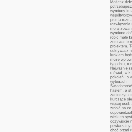
Możesz dziel
potrzebujesz
wymiany ksi
współtworzy
prostu rozma
rozwiązania 
moralizowania
wymiana doś
robić małe k
zero waste 
projektem. T
odkrywasz n
krokiem będ
może wprowa
tygodniu, a 
Najważniejsz
o świat, w k
pokoleń i o
wyborach.
Świadomość 
hasłem, a st
zanieczyszc
kurczące się
więcej osób 
zrobić na co
odpowiedzial
wielkich sy
oczywiście n
powtarzalnyc
choć brzmi r