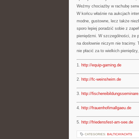
Weźmy chociażby w rachubę serwi
W końcu właśnie na aukcjach inter
modne, gustowne, lecz także niez
sporo lepiej poradzić sobie z zap
pieniędzmi. W szczególności, że pr
na dosłownie niczym nie tracimy. T
nie płacić za to wielkich pieniędzy
1.
http://equip-gaming.de
2.
http://fc-weinsheim.de
3.
http://fischereibildungsseminare
4.
http://frauenhofimallgaeu.de
5.
http://friedensfest-am-see.de
CATEGORIES:
BALTICAYACHTS