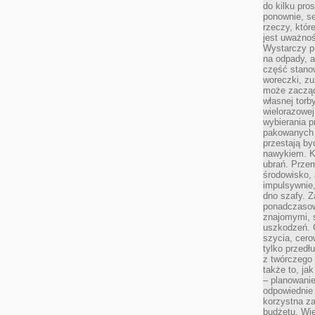
do kilku pro
ponownie, se
rzeczy, któr
jest uważnoś
Wystarczy p
na odpady, a
część stano
woreczki, zu
może zacząć
własnej torb
wielorazowej
wybierania 
pakowanych 
przestają by
nawykiem. K
ubrań. Prze
środowisko,
impulsywnie,
dno szafy. Z
ponadczasow
znajomymi, 
uszkodzeń. 
szycia, cero
tylko przedłu
z twórczego
także to, ja
– planowanie
odpowiednie
korzystna za
budżetu. Wie