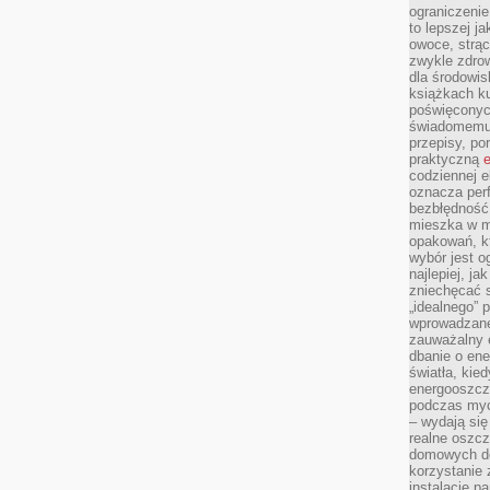
ograniczenie
to lepszej j
owoce, strącz
zwykle zdrow
dla środowis
książkach ku
poświęconych
świadomemu 
przepisy, po
praktyczną
e
codziennej e
oznacza perf
bezbłędność
mieszka w m
opakowań, kt
wybór jest o
najlepiej, ja
zniechęcać s
„idealnego” 
wprowadzane
zauważalny e
dbanie o ene
światła, kied
energooszcz
podczas myc
– wydają się
realne oszc
domowych de
korzystanie 
instalację p