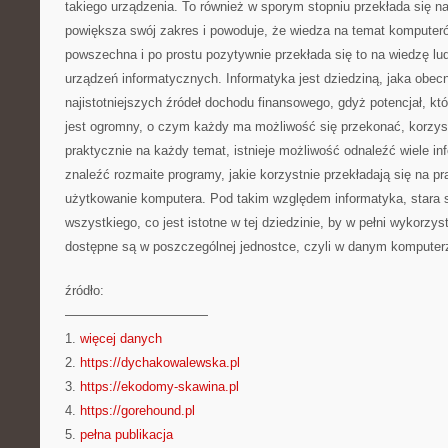
takiego urządzenia. To również w sporym stopniu przekłada się na
powiększa swój zakres i powoduje, że wiedza na temat komputerów
powszechna i po prostu pozytywnie przekłada się to na wiedzę lud
urządzeń informatycznych. Informatyka jest dziedziną, jaka obecn
najistotniejszych źródeł dochodu finansowego, gdyż potencjał, któ
jest ogromny, o czym każdy ma możliwość się przekonać, korzyst
praktycznie na każdy temat, istnieje możliwość odnaleźć wiele in
znaleźć rozmaite programy, jakie korzystnie przekładają się na 
użytkowanie komputera. Pod takim względem informatyka, stara 
wszystkiego, co jest istotne w tej dziedzinie, by w pełni wykorzy
dostępne są w poszczególnej jednostce, czyli w danym komputer
źródło:
———————————
1.
więcej danych
2.
https://dychakowalewska.pl
3.
https://ekodomy-skawina.pl
4.
https://gorehound.pl
5.
pełna publikacja