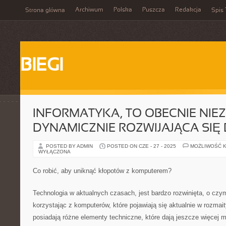
Archiwum
Polska
Puszcza
Redakcja
Strona główna
Spis 
BIEGI
INFORMATYKA, TO OBECNIE NIE
DYNAMICZNIE ROZWIJAJĄCA SIĘ 
POSTED BY ADMIN
POSTED ON CZE - 27 - 2025
MOŻLIWOŚĆ 
WYŁĄCZONA
Co robić, aby uniknąć kłopotów z komputerem?
Technologia w aktualnych czasach, jest bardzo rozwinięta, o czym
korzystając z komputerów, które pojawiają się aktualnie w rozmai
posiadają różne elementy techniczne, które dają jeszcze więcej m