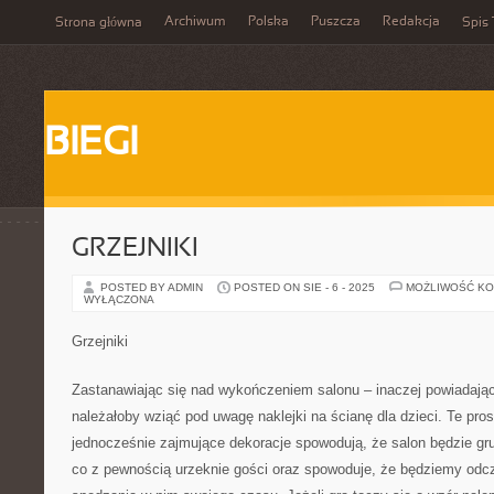
Archiwum
Polska
Puszcza
Redakcja
Strona główna
Spis 
BIEGI
GRZEJNIKI
POSTED BY ADMIN
POSTED ON SIE - 6 - 2025
MOŻLIWOŚĆ K
WYŁĄCZONA
Grzejniki
Zastanawiając się nad wykończeniem salonu – inaczej powiadając
należałoby wziąć pod uwagę naklejki na ścianę dla dzieci. Te pro
jednocześnie zajmujące dekoracje spowodują, że salon będzie gr
co z pewnością urzeknie gości oraz spowoduje, że będziemy od