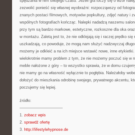
spędzania w nim swojego czasu. Jeżeli gra toczy się o wzór nalep
zezwolić ponieść się własnej wyobraźni: rozpocząwszy od fotograf
znanych postaci filmowych, motywów popkultury, zdjęć natury i zwi
wspólnych fotografiach kończąc. Nalepki nadadzą naszemu salon
przy tym są bardzo markowe, estetyczne, rozkoszne dla oka oraz –
w montażu. Zaletą jest to, że nie odklejają się i raczej prędko się 
uszkadzają, co powoduje, że mogą nam służyć nadzwyczaj długo.
możemy je odkleić a na ich miejsce wstawić nowe, inne etykietk
wielokrotnie mamy problem z tym, że nie możemy poczuć się w n
meble nałożone z góry – to wszystko sprawia, że w domu czujemy 
nie mamy go na własność wyłącznie to pogłębia. Należałoby wob
dołożyć do mieszkania odrobinę swojego, prywatnego akcentu, kt
poczujemy się lepiej.
źródło:
———————————
1.
zobacz wpis
2.
sprawdź ofertę
3.
http://lifestylehypnose.de