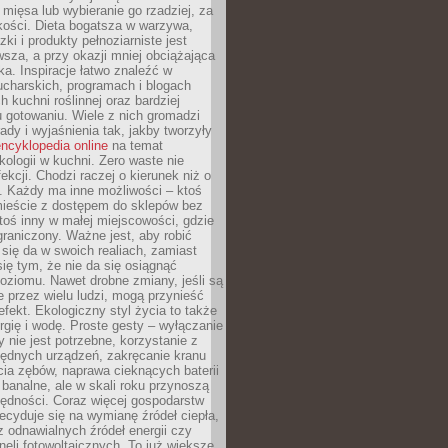
 mięsa lub wybieranie go rzadziej, za
akości. Dieta bogatsza w warzywa,
ki i produkty pełnoziarniste jest
sza, a przy okazji mniej obciążająca
ka. Inspiracje łatwo znaleźć w
charskich, programach i blogach
 kuchni roślinnej oraz bardziej
gotowaniu. Wiele z nich gromadzi
rady i wyjaśnienia tak, jakby tworzyły
ncyklopedia online
na temat
kologii w kuchni. Zero waste nie
ekcji. Chodzi raczej o kierunek niż o
. Każdy ma inne możliwości – ktoś
ieście z dostępem do sklepów bez
oś inny w małej miejscowości, gdzie
graniczony. Ważne jest, aby robić
k się da w swoich realiach, zamiast
ię tym, że nie da się osiągnąć
poziomu. Nawet drobne zmiany, jeśli są
 przez wielu ludzi, mogą przynieść
fekt. Ekologiczny styl życia to także
rgię i wodę. Proste gesty – wyłączanie
y nie jest potrzebne, korzystanie z
ędnych urządzeń, zakręcanie kranu
ia zębów, naprawa cieknących baterii
 banalne, ale w skali roku przynoszą
zędności. Coraz więcej gospodarstw
cyduje się na wymianę źródeł ciepła,
z odnawialnych źródeł energii czy
aneli fotowoltaicznych. To już większe