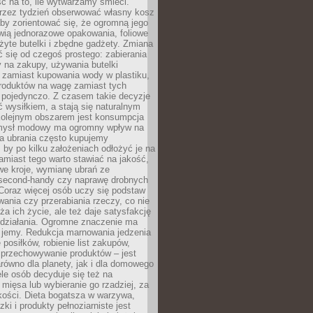
ć na to, ile wytwarzamy śmieci.
rzez tydzień obserwować własny kosz
by zorientować się, że ogromną jego
wią jednorazowe opakowania, foliowe
żyte butelki i zbędne gadżety. Zmiana
 się od czegoś prostego: zabierania
y na zakupy, używania butelki
 zamiast kupowania wody w plastiku,
produktów na wagę zamiast tych
pojedynczo. Z czasem takie decyzje
ć wysiłkiem, a stają się naturalnym
olejnym obszarem jest konsumpcja
mysł modowy ma ogromny wpływ na
 a ubrania często kupujemy
 by po kilku założeniach odłożyć je na
amiast tego warto stawiać na jakość,
e kroje, wymianę ubrań ze
second-handy czy naprawę drobnych
Coraz więcej osób uczy się podstaw
wania czy przerabiania rzeczy, co nie
ża ich życie, ale też daje satysfakcję
 działania. Ogromne znaczenie ma
k jemy. Redukcja marnowania jedzenia
 posiłków, robienie list zakupów,
 przechowywanie produktów – jest
równo dla planety, jak i dla domowego
le osób decyduje się też na
 mięsa lub wybieranie go rzadziej, za
akości. Dieta bogatsza w warzywa,
ki i produkty pełnoziarniste jest