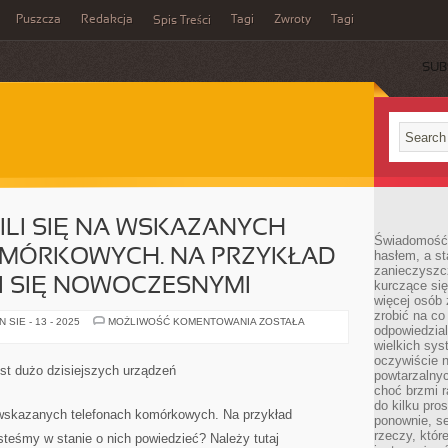
Puszcza
Redakcja
Tagi
Zwroty
Tagi
Spis Treści
SUB
LI SIĘ NA WSKAZANYCH
Świadomość 
MÓRKOWYCH. NA PRZYKŁAD
hasłem, a st
zanieczyszc
I SIĘ NOWOCZESNYMI
kurczące się
więcej osób 
zrobić na co
GDYBYŚMY
SIE - 13 - 2025
MOŻLIWOŚĆ KOMENTOWANIA
ZOSTAŁA
odpowiedzial
SKUPILI
SIĘ
wielkich sy
NA
oczywiście n
WSKAZANYCH
st dużo dzisiejszych urządzeń
powtarzalnyc
TELEFONACH
KOMÓRKOWYCH.
choć brzmi r
NA
do kilku pro
PRZYKŁAD
wskazanych telefonach komórkowych. Na przykład
ponownie, se
ZAINTERESOWALI
SIĘ
rzeczy, któr
esteśmy w stanie o nich powiedzieć? Należy tutaj
NOWOCZESNYMI