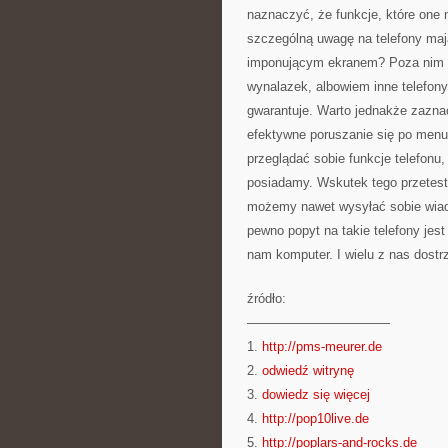
naznaczyć, że funkcje, które one
szczególną uwagę na telefony maj
imponującym ekranem? Poza nim ma
wynalazek, albowiem inne telefony
gwarantuje. Warto jednakże zazna
efektywne poruszanie się po menu
przeglądać sobie funkcje telefonu,
posiadamy. Wskutek tego przetest
możemy nawet wysyłać sobie wiado
pewno popyt na takie telefony jes
nam komputer. I wielu z nas dostr
źródło:
———————————
1.
http://pms-meurer.de
2.
odwiedź witrynę
3.
dowiedz się więcej
4.
http://pop10live.de
5.
http://poplars-and-rocks.de