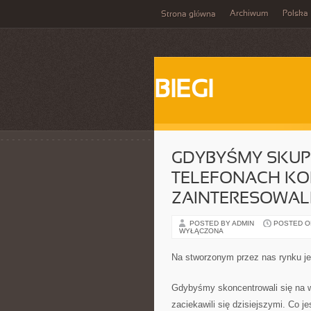
Archiwum
Polska
Strona główna
BIEGI
GDYBYŚMY SKUPI
TELEFONACH KO
ZAINTERESOWAL
POSTED BY ADMIN
POSTED ON 
WYŁĄCZONA
Na stworzonym przez nas rynku je
Gdybyśmy skoncentrowali się na 
zaciekawili się dzisiejszymi. Co j