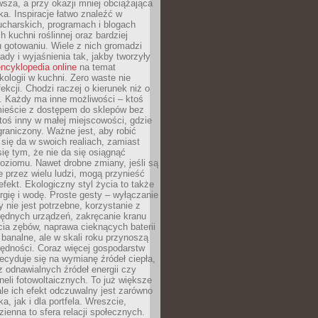
sza, a przy okazji mniej obciążająca
ka. Inspiracje łatwo znaleźć w
charskich, programach i blogach
 kuchni roślinnej oraz bardziej
gotowaniu. Wiele z nich gromadzi
rady i wyjaśnienia tak, jakby tworzyły
ncyklopedia online
na temat
kologii w kuchni. Zero waste nie
ekcji. Chodzi raczej o kierunek niż o
. Każdy ma inne możliwości – ktoś
ieście z dostępem do sklepów bez
oś inny w małej miejscowości, gdzie
graniczony. Ważne jest, aby robić
k się da w swoich realiach, zamiast
ię tym, że nie da się osiągnąć
poziomu. Nawet drobne zmiany, jeśli są
 przez wielu ludzi, mogą przynieść
fekt. Ekologiczny styl życia to także
rgię i wodę. Proste gesty – wyłączanie
y nie jest potrzebne, korzystanie z
ędnych urządzeń, zakręcanie kranu
ia zębów, naprawa cieknących baterii
 banalne, ale w skali roku przynoszą
zędności. Coraz więcej gospodarstw
cyduje się na wymianę źródeł ciepła,
z odnawialnych źródeł energii czy
aneli fotowoltaicznych. To już większe
ale ich efekt odczuwalny jest zarówno
a, jak i dla portfela. Wreszcie,
zienna to sfera relacji społecznych.