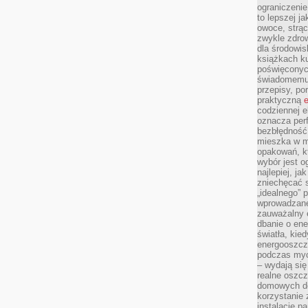
ograniczenie
to lepszej j
owoce, strącz
zwykle zdrow
dla środowis
książkach ku
poświęconych
świadomemu 
przepisy, po
praktyczną
e
codziennej e
oznacza perf
bezbłędność
mieszka w m
opakowań, kt
wybór jest o
najlepiej, ja
zniechęcać s
„idealnego” 
wprowadzane
zauważalny e
dbanie o ene
światła, kied
energooszcz
podczas myc
– wydają się
realne oszc
domowych de
korzystanie 
instalację p