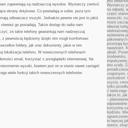
jest uważnoś
 nam zapewniają są nadzwyczaj wysokie. Wystarczy zwrócić
Wystarczy p
na odpady, a
ące ekrany dotykowe. Co powiadają w sobie, poza tym
część stano
ją odtwarzacz muzyki. Jednakże pewnie nie jest to jakiś
woreczki, zu
może zacząć
 również go posiadają. Także dostęp do radia nam
własnej torb
wielorazowej
czyć, że takie telefony gwarantują nam nadzwyczaj
wybierania 
, z pewnością będziemy dzięki nim mogli komfortowo
pakowanych 
przestają by
 wszelkie foldery, jak oraz dokumenty, jakie w nim
nawykiem. K
uj lokalizacja telefonu. W nowoczesnych telefonach
ubrań. Prze
środowisko,
mości email, korzystać z przeglądarki internetowej. Na
impulsywnie,
dno szafy. Z
t niezmiernie wysoki, bowiem jest on w stanie nawet zastąpić
ponadczasow
zega wiele funkcji takich nowoczesnych telefonów.
znajomymi, 
uszkodzeń. 
szycia, cero
tylko przedłu
z twórczego
także to, ja
– planowanie
odpowiednie
korzystna za
budżetu. Wie
ograniczenie
to lepszej j
owoce, strącz