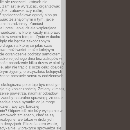
ić się rzeczami, których nie
, zamiast je wyrzucać, organizować
ążek, zabawek czy roślin,
ć społecznościowe ogrody albo po
wiać ze znajomymi o tym, jakie
u nich zadziałały. Zamiast
 i presji lepiej działa wspierająca
wiadczeń, w której każdy ma prawo
roki w swoim tempie. Życie w duchu
nigdy nie będzie zakończonym
o droga, na której co jakiś czas
owe możliwości: może kolejnym
zie ograniczenie podróży samolotem,
dzenie jednego dnia bez zakupów w
może posadzenie kilku drzew w okolicy.
e, aby nie tracić z oczu celu: dbałości
tórym żyjemy, o przyszłość kolejnych
 własne poczucie sensu w codziennych
ekologiczna przestaje być modnym
aje się koniecznością. Zmiany klimatu,
zenie powietrza, nadmiar odpadów i
 zasoby naturalne sprawiają, że coraz
zadaje sobie pytanie: co ja mogę
 dzień, aby żyć bardziej
nie? Odpowiedź nie leży wyłącznie w
stemowych zmianach, choć te są
iezbędne, ale także w drobnych,
h decyzjach. Filozofia zero waste,
adykalnie, w praktyce sprowadza się