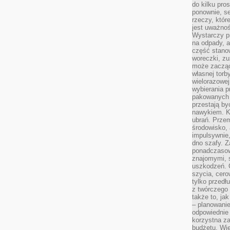
do kilku pro
ponownie, se
rzeczy, któr
jest uważnoś
Wystarczy p
na odpady, a
część stano
woreczki, zu
może zacząć
własnej torb
wielorazowej
wybierania 
pakowanych 
przestają by
nawykiem. K
ubrań. Prze
środowisko,
impulsywnie,
dno szafy. Z
ponadczasow
znajomymi, 
uszkodzeń. 
szycia, cero
tylko przedłu
z twórczego
także to, ja
– planowanie
odpowiednie
korzystna za
budżetu. Wie