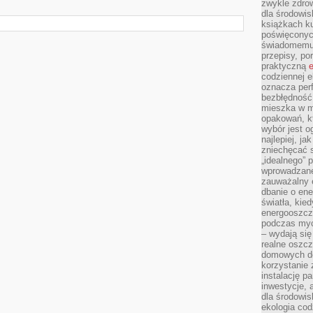
zwykle zdrow
dla środowis
książkach ku
poświęconych
świadomemu 
przepisy, po
praktyczną
e
codziennej e
oznacza perf
bezbłędność
mieszka w m
opakowań, kt
wybór jest o
najlepiej, ja
zniechęcać s
„idealnego” 
wprowadzane
zauważalny e
dbanie o ene
światła, kied
energooszcz
podczas myc
– wydają się
realne oszc
domowych de
korzystanie 
instalację p
inwestycje, 
dla środowisk
ekologia cod