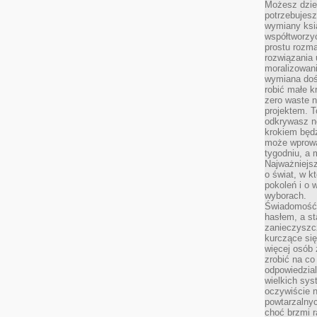
Możesz dziel
potrzebujesz
wymiany ksi
współtworzy
prostu rozma
rozwiązania 
moralizowania
wymiana doś
robić małe k
zero waste 
projektem. T
odkrywasz n
krokiem będ
może wprowa
tygodniu, a 
Najważniejsz
o świat, w k
pokoleń i o
wyborach.
Świadomość 
hasłem, a st
zanieczyszc
kurczące się
więcej osób 
zrobić na co
odpowiedzial
wielkich sy
oczywiście n
powtarzalnyc
choć brzmi r