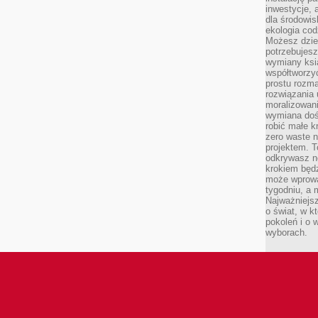
inwestycje, 
dla środowisk
ekologia cod
Możesz dziel
potrzebujesz
wymiany ksi
współtworzy
prostu rozma
rozwiązania 
moralizowania
wymiana doś
robić małe k
zero waste 
projektem. T
odkrywasz n
krokiem będ
może wprowa
tygodniu, a 
Najważniejsz
o świat, w k
pokoleń i o
wyborach.