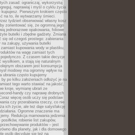
stych zasad: ograniczaj, wykorzystuj
greguj, naprawiaj i myśl o cyklu życia
e kupujesz. Pierwszym krokiem często
ć na to, ile wytwarzamy śmieci.
rzez tydzień obserwować własny kosz
by zorientować się, że ogromną jego
wią jednorazowe opakowania, foliowe
żyte butelki i zbędne gadżety. Zmiana
 się od czegoś prostego: zabierania
y na zakupy, używania butelki
 zamiast kupowania wody w plastiku,
produktów na wagę zamiast tych
pojedynczo. Z czasem takie decyzje
ć wysiłkiem, a stają się naturalnym
olejnym obszarem jest konsumpcja
mysł modowy ma ogromny wpływ na
 a ubrania często kupujemy
 by po kilku założeniach odłożyć je na
amiast tego warto stawiać na jakość,
e kroje, wymianę ubrań ze
second-handy czy naprawę drobnych
Coraz więcej osób uczy się podstaw
wania czy przerabiania rzeczy, co nie
ża ich życie, ale też daje satysfakcję
 działania. Ogromne znaczenie ma
k jemy. Redukcja marnowania jedzenia
 posiłków, robienie list zakupów,
 przechowywanie produktów – jest
równo dla planety, jak i dla domowego
le osób decyduje się też na