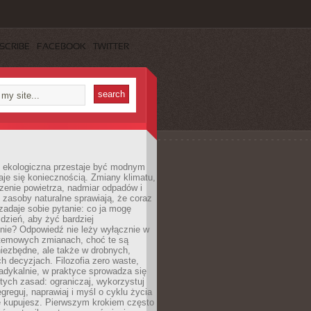
SCRIBE
FACEBOOK
TWITTER
ekologiczna przestaje być modnym
aje się koniecznością. Zmiany klimatu,
zenie powietrza, nadmiar odpadów i
 zasoby naturalne sprawiają, że coraz
zadaje sobie pytanie: co ja mogę
 dzień, aby żyć bardziej
nie? Odpowiedź nie leży wyłącznie w
stemowych zmianach, choć te są
iezbędne, ale także w drobnych,
h decyzjach. Filozofia zero waste,
adykalnie, w praktyce sprowadza się
stych zasad: ograniczaj, wykorzystuj
greguj, naprawiaj i myśl o cyklu życia
e kupujesz. Pierwszym krokiem często