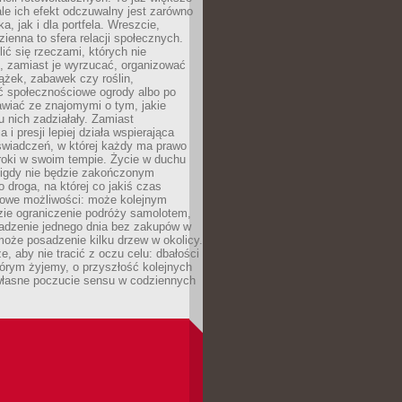
ale ich efekt odczuwalny jest zarówno
a, jak i dla portfela. Wreszcie,
zienna to sfera relacji społecznych.
ić się rzeczami, których nie
, zamiast je wyrzucać, organizować
ążek, zabawek czy roślin,
ć społecznościowe ogrody albo po
wiać ze znajomymi o tym, jakie
u nich zadziałały. Zamiast
 i presji lepiej działa wspierająca
wiadczeń, w której każdy ma prawo
roki w swoim tempie. Życie w duchu
nigdy nie będzie zakończonym
o droga, na której co jakiś czas
owe możliwości: może kolejnym
zie ograniczenie podróży samolotem,
dzenie jednego dnia bez zakupów w
może posadzenie kilku drzew w okolicy.
e, aby nie tracić z oczu celu: dbałości
tórym żyjemy, o przyszłość kolejnych
 własne poczucie sensu w codziennych