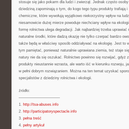
stosuje się jako pokarm dla ludzi i zwierząt. Jednak często osoby 
dziedziną zapominają o tym, do kogo tego typu produkty trafiają i
chemiczne, które wywołują wyjątkowo niekorzystny wpływ na ludz
niesamowicie dużej mierze powoduje niechciany wpływ na ekologią
formę rolnictwa ulega degradacji. Jak najbardziej trzeba uprawiać 
naturalne środki, które dadzą okazję nie tylko czerpać bardzo owo
także będą w właściwy sposób oddziaływać na ekologię. Jest to w
tym pamiętać, ponieważ naturalnie uprawiana ziemia, też staje si
natury nie da się oszukać. Rolnictwo powinno się rozwijać, gdyż
produkty nieustannie wzrasta, ale warto iść w kierunku rozwoju, jak
w pełni dobrym rozwiązaniem. Można na ten temat uzyskać sporo
specjalistów z dziedziny rolnictwa i ekologii.
źródło:
———————————
1.
http://tsa-abuses.info
2.
http://participatoryspectacle.info
3.
pełna treść
4.
pełny artykuł