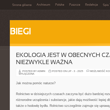
Archiwum
Polska
Puszcza
Redakcja
Strona główna
Spis 
BIEGI
EKOLOGIA JEST W OBECNYCH C
NIEZWYKLE WAŻNA
POSTED BY ADMIN
POSTED ON LIP - 3 - 2025
MOŻLIWOŚĆ K
WYŁĄCZONA
Jak można pomóc naturze?
Rolnictwo w dzisiejszych czasach zaczyna być dużo bardziej roz
różnorodne urządzenia i substancje, jakie dają możliwość lepiej d
także o hodowlę bydła. Rolnictwo szczególnie zajmuje się uprawą