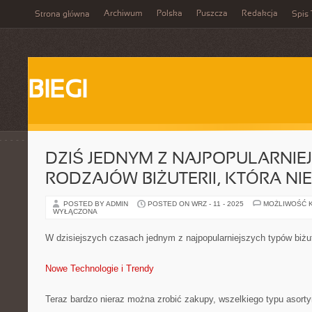
Archiwum
Polska
Puszcza
Redakcja
Strona główna
Spis 
BIEGI
DZIŚ JEDNYM Z NAJPOPULARNIE
RODZAJÓW BIŻUTERII, KTÓRA NI
POSTED BY ADMIN
POSTED ON WRZ - 11 - 2025
MOŻLIWOŚĆ 
WYŁĄCZONA
W dzisiejszych czasach jednym z najpopularniejszych typów biżute
Nowe Technologie i Trendy
Teraz bardzo nieraz można zrobić zakupy, wszelkiego typu asorty