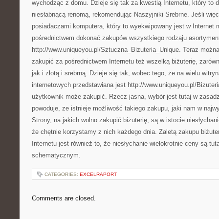
wychodząc z domu. Dzieje się tak za kwestią Internetu, który to dz
niesłabnącą renomą, rekomendując Naszyjniki Srebrne. Jeśli wię
posiadaczami komputera, który to wyekwipowany jest w Internet
pośrednictwem dokonać zakupów wszystkiego rodzaju asortyment
http://www.uniqueyou.pl/Sztuczna_Bizuteria_Unique. Teraz można
zakupić za pośrednictwem Internetu też wszelką biżuterię, zarów
jak i złotą i srebrną. Dzieje się tak, wobec tego, że na wielu witry
internetowych przedstawiana jest http://www.uniqueyou.pl/Bizuteri
użytkownik może zakupić. Rzecz jasna, wybór jest tutaj w zasadz
powoduje, ze istnieje możliwość takiego zakupu, jaki nam w naj
Strony, na jakich wolno zakupić biżuterię, są w istocie niesłychani
że chętnie korzystamy z nich każdego dnia. Zaletą zakupu biżute
Internetu jest również to, że niesłychanie wielokrotnie ceny są tut
schematycznym.
CATEGORIES:
EXCELRAPORT
Comments are closed.