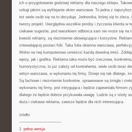
ich o przygotowanie godziwej reklamy dla naszego sklepu. Takowe
usługi jakimi są wyklejanie okien warszawa. To jedna z najszybsz
też wiele osób się na to decyduje. Jednostka, której się to zleca,
tworzy projekt. Uwzględnia wszelkie prośby i życzenia klienta w t
ciekawe sugestie, pod warunkiem odbiorca sam nie może się na 
kwestii reklamy, są niezmiernie obowiązujące i korzystne. Rekla
zniewalającej postaci folii. Taka folia okienna warszawa, perfekcy
Wolno na niej komputerowo umieścić każdą dowolną treść. Zdoła
wpisy, jak i grafika. Reklama taka może być rzeczowa, konkretna
humorystyczna, to już zależy od kontrahenta. wiele osób teraz de
witryn warszawa, w wykonaniu tej firmy. Dzieje się tak dlatego, że 
Są fachowe i niezmiernie konkretne, sprawowane są śmigle i rzet
wykonaniu tej firmy, jest intrygująca i będzie zapewniała firmom z
dlatego że będzie dobrze przykuwała uwagę. Ludzie są z istoty 
duża i ciekawa reklama, zawsze będzie dla nich interesująca.
źródło:
———————————
1.
pełna wersja