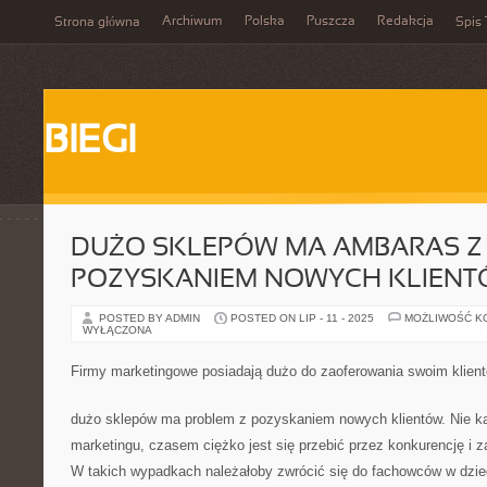
Archiwum
Polska
Puszcza
Redakcja
Strona główna
Spis 
BIEGI
DUŻO SKLEPÓW MA AMBARAS Z
POZYSKANIEM NOWYCH KLIEN
POSTED BY ADMIN
POSTED ON LIP - 11 - 2025
MOŻLIWOŚĆ K
WYŁĄCZONA
Firmy marketingowe posiadają dużo do zaoferowania swoim klien
dużo sklepów ma problem z pozyskaniem nowych klientów. Nie ka
marketingu, czasem ciężko jest się przebić przez konkurencję i za
W takich wypadkach należałoby zwrócić się do fachowców w dzied