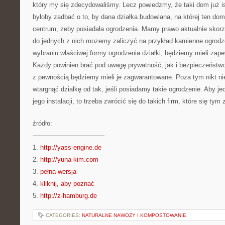
który my się zdecydowaliśmy. Lecz powiedzmy, że taki dom już is
byłoby zadbać o to, by dana działka budowlana, na której ten do
centrum, żeby posiadała ogrodzenia. Mamy prawo aktualnie skorzy
do jednych z nich możemy zaliczyć na przykład kamienne ogrodze
wybraniu właściwej formy ogrodzenia działki, będziemy mieli zap
Każdy powinien brać pod uwagę prywatność, jak i bezpieczeństw
z pewnością będziemy mieli je zagwarantowane. Poza tym nikt nie
wtargnąć działkę od tak, jeśli posiadamy takie ogrodzenie. Aby j
jego instalacji, to trzeba zwrócić się do takich firm, które się tym 
źródło:
———————————
1.
http://yass-engine.de
2.
http://yuna-kim.com
3.
pełna wersja
4.
kliknij, aby poznać
5.
http://z-hamburg.de
CATEGORIES:
NATURALNE NAWOZY I KOMPOSTOWANIE