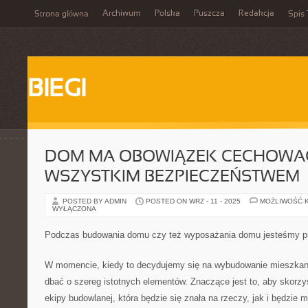
Archiwum
Polska
Puszcza
Redakcja
Strona główna
Spis 
BIEGI
DOM MA OBOWIĄZEK CECHOWAĆ
WSZYSTKIM BEZPIECZEŃSTWEM
POSTED BY ADMIN
POSTED ON WRZ - 11 - 2025
MOŻLIWOŚĆ 
WYŁĄCZONA
Podczas budowania domu czy też wyposażania domu jesteśmy p
W momencie, kiedy to decydujemy się na wybudowanie mieszkan
dbać o szereg istotnych elementów. Znaczące jest to, aby skorz
ekipy budowlanej, która będzie się znała na rzeczy, jak i będzie 