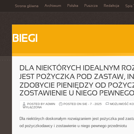
Archiwum
Polska
Puszcza
Redakcja
Strona główna
Spis 
BIEGI
DLA NIEKTÓRYCH IDEALNYM RO
JEST POŻYCZKA POD ZASTAW, I
ZDOBYCIE PIENIĘDZY OD POŻY
ZOSTAWIENIE U NIEGO PEWNEG
POSTED BY ADMIN
POSTED ON SIE - 7 - 2025
MOŻLIWOŚĆ K
WYŁĄCZONA
Dla niektórych doskonałym rozwiązaniem jest pożyczka pod zasta
od pożyczkodawcy i zostawienie u niego pewnego przedmiotu