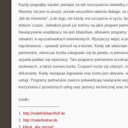
Każdy pragnąłby zarobić pieniądz za tak rzeczywiście niewielką c
Niestety nie jest to proste, przede wszystkim właśnie dlatego, ż
„łeb do interesów”, a do tego, nie każdy ma szczęście w życiu, by
dobrym czasie. Jednakże jeżeli już trafimy na jakiś program par
Nawiązywanie współpracy nie jest kłopotliwe, albowiem programy
odnaleźć w wyszukiwarkach internetowych. Wystarczy wejść w jed
najciekawsze – sprawdź pomysł na e-biznes. Kiedy tak właściwie
partnerskie, wtenczas trzeba zalogować się do panelu, w pierwsze
wypada poddać się rejestracji. Tam programy partnerskie oczeku
osobowych, a także numeru konta. Czasami może się zdarzyć, że
dokumenty. Kiedy następuje logowanie oraz konto jest aktywne, 
usługi. Programy partnerskie zawsze potwierdzają nawiązanie wsp
korzystania z przeróżnych usług oraz pomocy technicznej oraz m
źródło:
———————————
1.
http://malefinkbachhof.de
2.
http://malerlindner.de
3.
kliknij, aby poznać