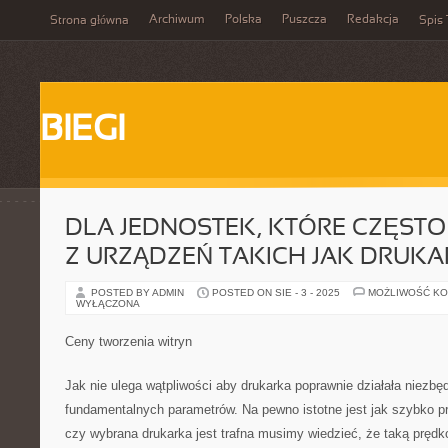
Archiwum
Polska
Puszcza
Redakcja
Strona główna
Spis 
BIEGI
DLA JEDNOSTEK, KTÓRE CZĘSTO
Z URZĄDZEŃ TAKICH JAK DRUK
POSTED BY ADMIN
POSTED ON SIE - 3 - 2025
MOŻLIWOŚĆ K
WYŁĄCZONA
Ceny tworzenia witryn
Jak nie ulega wątpliwości aby drukarka poprawnie działała niezbędn
fundamentalnych parametrów. Na pewno istotne jest jak szybko p
czy wybrana drukarka jest trafna musimy wiedzieć, że taką pręd