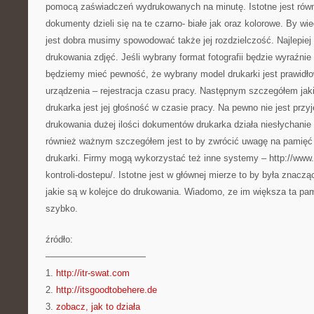
pomocą zaświadczeń wydrukowanych na minutę. Istotne jest równi
dokumenty dzieli się na te czarno- białe jak oraz kolorowe. By wi
jest dobra musimy spowodować także jej rozdzielczość. Najlepie
drukowania zdjęć. Jeśli wybrany format fotografii będzie wyraźn
będziemy mieć pewność, że wybrany model drukarki jest prawidł
urządzenia – rejestracja czasu pracy. Następnym szczegółem jak
drukarka jest jej głośność w czasie pracy. Na pewno nie jest prz
drukowania dużej ilości dokumentów drukarka działa niesłychanie
również ważnym szczegółem jest to by zwrócić uwagę na pamię
drukarki. Firmy mogą wykorzystać też inne systemy – http://www
kontroli-dostepu/. Istotne jest w głównej mierze to by była zna
jakie są w kolejce do drukowania. Wiadomo, ze im większa ta pam
szybko.
źródło:
———————————
1.
http://itr-swat.com
2.
http://itsgoodtobehere.de
3.
zobacz, jak to działa