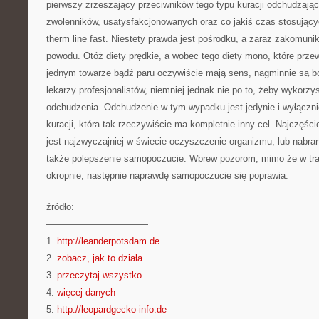
pierwszy zrzeszający przeciwników tego typu kuracji odchudzając
zwolenników, usatysfakcjonowanych oraz co jakiś czas stosującyc
therm line fast. Niestety prawda jest pośrodku, a zaraz zakomun
powodu. Otóż diety prędkie, a wobec tego diety mono, które przewi
jednym towarze bądź paru oczywiście mają sens, nagminnie są 
lekarzy profesjonalistów, niemniej jednak nie po to, żeby wykorzy
odchudzenia. Odchudzenie w tym wypadku jest jedynie i wyłączn
kuracji, która tak rzeczywiście ma kompletnie inny cel. Najczęście
jest najzwyczajniej w świecie oczyszczenie organizmu, lub nabran
także polepszenie samopoczucie. Wbrew pozorom, mimo że w trak
okropnie, następnie naprawdę samopoczucie się poprawia.
źródło:
———————————
1.
http://leanderpotsdam.de
2.
zobacz, jak to działa
3.
przeczytaj wszystko
4.
więcej danych
5.
http://leopardgecko-info.de