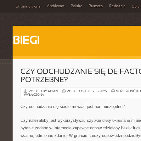
Archiwum
Polska
Puszcza
Redakcja
Strona główna
Spis 
BIEGI
CZY ODCHUDZANIE SIĘ DE FACT
POTRZEBNE?
POSTED BY ADMIN
POSTED ON SIE - 5 - 2025
MOŻLIWOŚĆ K
WYŁĄCZONA
Czy odchudzanie się ściśle mówiąc jest nam niezbędne?
Czy należałoby jest wykorzystywać szybkie diety określane mian
pytanie zadane w Internecie zapewne odpowiedziałoby bezlik ludz
własne, odmienne zdanie. W gruncie rzeczy odpowiedzi podzieliły