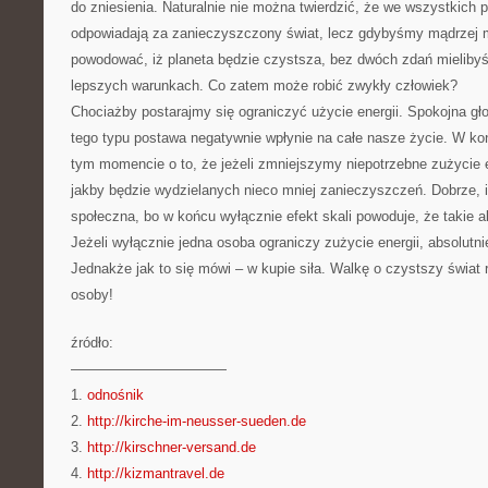
do zniesienia. Naturalnie nie można twierdzić, że we wszystkich 
odpowiadają za zanieczyszczony świat, lecz gdybyśmy mądrzej myś
powodować, iż planeta będzie czystsza, bez dwóch zdań mieliby
lepszych warunkach. Co zatem może robić zwykły człowiek?
Chociażby postarajmy się ograniczyć użycie energii. Spokojna gło
tego typu postawa negatywnie wpłynie na całe nasze życie. W ko
tym momencie o to, że jeżeli zmniejszymy niepotrzebne zużycie e
jakby będzie wydzielanych nieco mniej zanieczyszczeń. Dobrze, 
społeczna, bo w końcu wyłącznie efekt skali powoduje, że takie a
Jeżeli wyłącznie jedna osoba ograniczy zużycie energii, absolutnie
Jednakże jak to się mówi – w kupie siła. Walkę o czystszy świat
osoby!
źródło:
———————————
1.
odnośnik
2.
http://kirche-im-neusser-sueden.de
3.
http://kirschner-versand.de
4.
http://kizmantravel.de