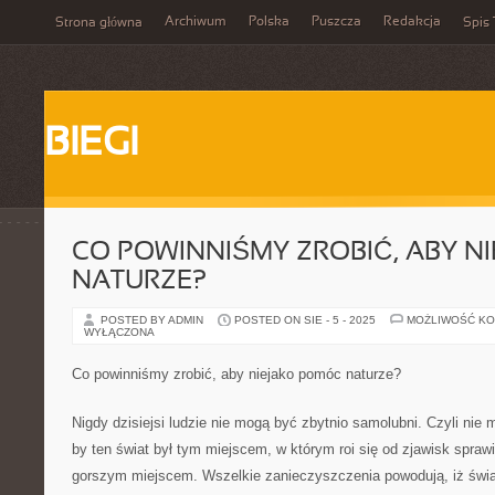
Archiwum
Polska
Puszcza
Redakcja
Strona główna
Spis 
BIEGI
CO POWINNIŚMY ZROBIĆ, ABY N
NATURZE?
POSTED BY ADMIN
POSTED ON SIE - 5 - 2025
MOŻLIWOŚĆ K
WYŁĄCZONA
Co powinniśmy zrobić, aby niejako pomóc naturze?
Nigdy dzisiejsi ludzie nie mogą być zbytnio samolubni. Czyli ni
by ten świat był tym miejscem, w którym roi się od zjawisk spraw
gorszym miejscem. Wszelkie zanieczyszczenia powodują, iż świat 