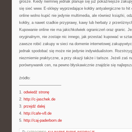
grosze. Kiedy niemniej jednak planuje się już pokaźniejsze zakupy
się sieć www. E-sklepy wyprzedające kołdry antyalergiczne to hit o
online wolno kupić nie jedynie multimedia, ale również książki, odz
kołdry, a nawet rzadkie przyprawy, kawy lub herbaty z przeróżnyc
Kupowanie online nie ma jakichkolwiek ograniczeń oraz granic. Je
oryginalnym, nie zostaje nic innego, jak przestać kupować w szt
zawsze robić zakupy w sieci na domenie internetowej zakupywtyc
jednak spodobać się może nie jedynie indywidualistom. Rozstrzygn
niezmiernie praktyczne, a przy okazji także i tańsze. Jeżeli zaś 
porównywarek cen, na pewno błyskawicznie znajdzie się najlepszą
źródło:
———————————
1.
odwiedź stronę
2.
http://c-jaschek.de
3.
przejdź dalej
4.
http://cafe-v8.de
5.
http://caj-paderborn.de
CATEGORIES:
KULINARNE RYBNE INSPIRACJE