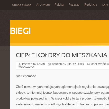
Archiwum
Polska
Puszcza
Redakcja
Strona główna
Spis 
BIEGI
CIEPŁE KOŁDRY DO MIESZKANIA
POSTED BY ADMIN
POSTED ON LIP - 17 - 2025
MOŻLIWOŚĆ 
WYŁĄCZONA
Nieruchomość
Choć nawet w tych mniejszych aglomeracjach regularnie powstają
sklepy, to niemniej jednak kupowanie w sposób szablonowy ogran
produktów powszednich. W sieci kołdry to tani produkt. Żywność 
zieleniakach, małych osiedlowych sklepach. Tak samo jak rozmait