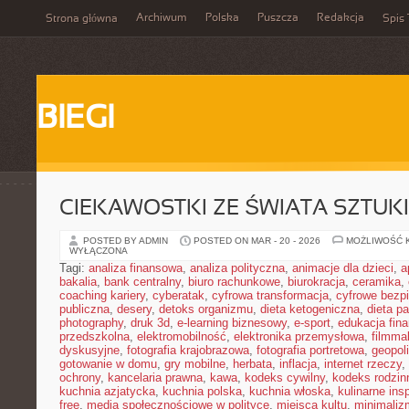
Archiwum
Polska
Puszcza
Redakcja
Strona główna
Spis 
BIEGI
CIEKAWOSTKI ZE ŚWIATA SZTUK
POSTED BY ADMIN
POSTED ON MAR - 20 - 2026
MOŻLIWOŚĆ 
WYŁĄCZONA
Tagi:
analiza finansowa
,
analiza polityczna
,
animacje dla dzieci
,
a
bakalia
,
bank centralny
,
biuro rachunkowe
,
biurokracja
,
ceramika
,
coaching kariery
,
cyberatak
,
cyfrowa transformacja
,
cyfrowe bezp
publiczna
,
desery
,
detoks organizmu
,
dieta ketogeniczna
,
dieta pa
photography
,
druk 3d
,
e-learning biznesowy
,
e-sport
,
edukacja fin
przedszkolna
,
elektromobilność
,
elektronika przemysłowa
,
filmma
dyskusyjne
,
fotografia krajobrazowa
,
fotografia portretowa
,
geopol
gotowanie w domu
,
gry mobilne
,
herbata
,
inflacja
,
internet rzeczy
,
ochrony
,
kancelaria prawna
,
kawa
,
kodeks cywilny
,
kodeks rodzin
kuchnia azjatycka
,
kuchnia polska
,
kuchnia włoska
,
kulinarne insp
free
,
media społecznościowe w polityce
,
miejsca kultu
,
minimaliz