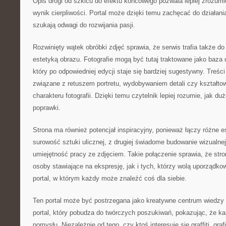
Opis drogi od szkicu do efektu końcowego pozwala lepiej zrozumi
wynik cierpliwości. Portal może dzięki temu zachęcać do działan
szukają odwagi do rozwijania pasji.
Rozwinięty wątek obróbki zdjęć sprawia, że serwis trafia także d
estetyką obrazu. Fotografie mogą być tutaj traktowane jako baz
który po odpowiedniej edycji staje się bardziej sugestywny. Treś
związane z retuszem portretu, wydobywaniem detali czy kształt
charakteru fotografii. Dzięki temu czytelnik lepiej rozumie, jak d
poprawki.
Strona ma również potencjał inspiracyjny, ponieważ łączy różne es
surowość sztuki ulicznej, z drugiej świadome budowanie wizualnej
umiejętność pracy ze zdjęciem. Takie połączenie sprawia, że st
osoby stawiające na ekspresję, jak i tych, którzy wolą uporządko
portal, w którym każdy może znaleźć coś dla siebie.
Ten portal może być postrzegana jako kreatywne centrum wiedzy o
portal, który pobudza do twórczych poszukiwań, pokazując, że ka
pomysłu. Niezależnie od tego, czy ktoś interesuje się graffiti, gr