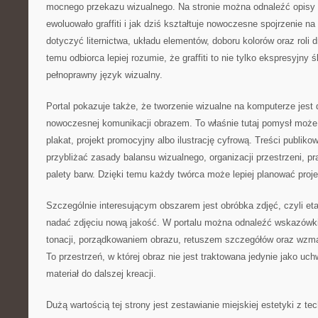
mocnego przekazu wizualnego. Na stronie można odnaleźć opisy t
ewoluowało graffiti i jak dziś kształtuje nowoczesne spojrzenie n
dotyczyć liternictwa, układu elementów, doboru kolorów oraz roli 
temu odbiorca lepiej rozumie, że graffiti to nie tylko ekspresyjny 
pełnoprawny język wizualny.
Portal pokazuje także, że tworzenie wizualne na komputerze jest 
nowoczesnej komunikacji obrazem. To właśnie tutaj pomysł może
plakat, projekt promocyjny albo ilustrację cyfrową. Treści publik
przybliżać zasady balansu wizualnego, organizacji przestrzeni, pra
palety barw. Dzięki temu każdy twórca może lepiej planować proje
Szczególnie interesującym obszarem jest obróbka zdjęć, czyli eta
nadać zdjęciu nową jakość. W portalu można odnaleźć wskazówk
tonacji, porządkowaniem obrazu, retuszem szczegółów oraz wzmac
To przestrzeń, w której obraz nie jest traktowana jedynie jako u
materiał do dalszej kreacji.
Dużą wartością tej strony jest zestawianie miejskiej estetyki z 