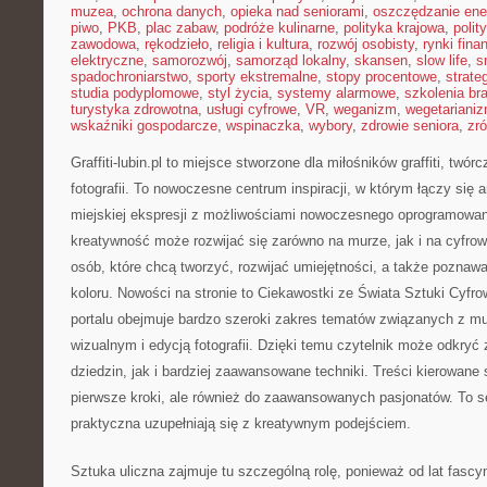
muzea
,
ochrona danych
,
opieka nad seniorami
,
oszczędzanie ener
piwo
,
PKB
,
plac zabaw
,
podróże kulinarne
,
polityka krajowa
,
polit
zawodowa
,
rękodzieło
,
religia i kultura
,
rozwój osobisty
,
rynki fin
elektryczne
,
samorozwój
,
samorząd lokalny
,
skansen
,
slow life
,
s
spadochroniarstwo
,
sporty ekstremalne
,
stopy procentowe
,
strate
studia podyplomowe
,
styl życia
,
systemy alarmowe
,
szkolenia br
turystyka zdrowotna
,
usługi cyfrowe
,
VR
,
weganizm
,
wegetariani
wskaźniki gospodarcze
,
wspinaczka
,
wybory
,
zdrowie seniora
,
zr
Graffiti-lubin.pl to miejsce stworzone dla miłośników graffiti, twórc
fotografii. To nowoczesne centrum inspiracji, w którym łączy się 
miejskiej ekspresji z możliwościami nowoczesnego oprogramowania
kreatywność może rozwijać się zarówno na murze, jak i na cyfrow
osób, które chcą tworzyć, rozwijać umiejętności, a także pozna
koloru. Nowości na stronie to Ciekawostki ze Świata Sztuki Cyfro
portalu obejmuje bardzo szeroki zakres tematów związanych z mu
wizualnym i edycją fotografii. Dzięki temu czytelnik może odkry
dziedzin, jak i bardziej zaawansowane techniki. Treści kierowane
pierwsze kroki, ale również do zaawansowanych pasjonatów. To s
praktyczna uzupełniają się z kreatywnym podejściem.
Sztuka uliczna zajmuje tu szczególną rolę, ponieważ od lat fasc