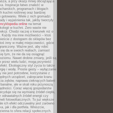
sza, a przy okazji mniej obciążająca
ka. Inspiracje łatwo znaleźć w
charskich, programach i blogach
 kuchni roślinnej oraz bardziej
gotowaniu. Wiele z nich gromadzi
rady i wyjaśnienia tak, jakby tworzyły
ncyklopedia online
na temat
kologii w kuchni. Zero waste nie
ekcji. Chodzi raczej o kierunek niż o
. Każdy ma inne możliwości – ktoś
ieście z dostępem do sklepów bez
oś inny w małej miejscowości, gdzie
graniczony. Ważne jest, aby robić
k się da w swoich realiach, zamiast
ię tym, że nie da się osiągnąć
poziomu. Nawet drobne zmiany, jeśli są
 przez wielu ludzi, mogą przynieść
fekt. Ekologiczny styl życia to także
rgię i wodę. Proste gesty – wyłączanie
y nie jest potrzebne, korzystanie z
ędnych urządzeń, zakręcanie kranu
ia zębów, naprawa cieknących baterii
 banalne, ale w skali roku przynoszą
zędności. Coraz więcej gospodarstw
cyduje się na wymianę źródeł ciepła,
z odnawialnych źródeł energii czy
aneli fotowoltaicznych. To już większe
ale ich efekt odczuwalny jest zarówno
a, jak i dla portfela. Wreszcie,
zienna to sfera relacji społecznych.