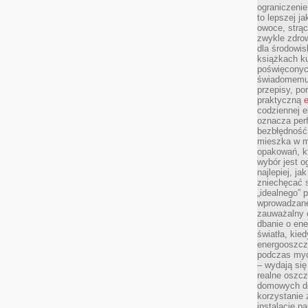
ograniczenie
to lepszej j
owoce, strącz
zwykle zdrow
dla środowis
książkach ku
poświęconych
świadomemu 
przepisy, po
praktyczną
e
codziennej e
oznacza perf
bezbłędność
mieszka w m
opakowań, kt
wybór jest o
najlepiej, ja
zniechęcać s
„idealnego” 
wprowadzane
zauważalny e
dbanie o ene
światła, kied
energooszcz
podczas myc
– wydają się
realne oszc
domowych de
korzystanie 
instalację p