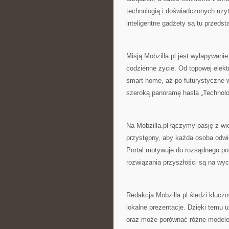
technologią i doświadczonych użyt
inteligentne gadżety są tu przeds
Misją Mobzilla.pl jest wyłapywani
codzienne życie. Od topowej elek
smart home, aż po futurystyczne w
szeroką panoramę hasła „Technologi
Na Mobzilla.pl łączymy pasję z w
przystępny, aby każda osoba odwi
Portal motywuje do rozsądnego po
rozwiązania przyszłości są na wyc
Redakcja Mobzilla.pl śledzi klucz
lokalne prezentacje. Dzięki temu 
oraz może porównać różne modele