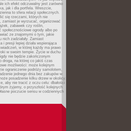
ale ich efekt odczuwalny jest zarówno
a, jak i dla portfela. Wreszcie,
zienna to sfera relacji społecznych.
ić się rzeczami, których nie
, zamiast je wyrzucać, organizować
ążek, zabawek czy roślin,
ć społecznościowe ogrody albo po
wiać ze znajomymi o tym, jakie
u nich zadziałały. Zamiast
 i presji lepiej działa wspierająca
wiadczeń, w której każdy ma prawo
roki w swoim tempie. Życie w duchu
nigdy nie będzie zakończonym
o droga, na której co jakiś czas
owe możliwości: może kolejnym
zie ograniczenie podróży samolotem,
dzenie jednego dnia bez zakupów w
może posadzenie kilku drzew w okolicy.
e, aby nie tracić z oczu celu: dbałości
tórym żyjemy, o przyszłość kolejnych
 własne poczucie sensu w codziennych