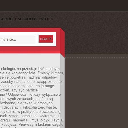
SCRIBE
FACEBOOK
TWITTER
ekologiczna przestaje być modnym
aje się koniecznością. Zmiany klimatu,
zenie powietrza, nadmiar odpadów i
 zasoby naturalne sprawiają, że coraz
zadaje sobie pytanie: co ja mogę
 dzień, aby żyć bardziej
nie? Odpowiedź nie leży wyłącznie w
stemowych zmianach, choć te są
iezbędne, ale także w drobnych,
h decyzjach. Filozofia zero waste,
adykalnie, w praktyce sprowadza się
stych zasad: ograniczaj, wykorzystuj
greguj, naprawiaj i myśl o cyklu życia
e kupujesz. Pierwszym krokiem często