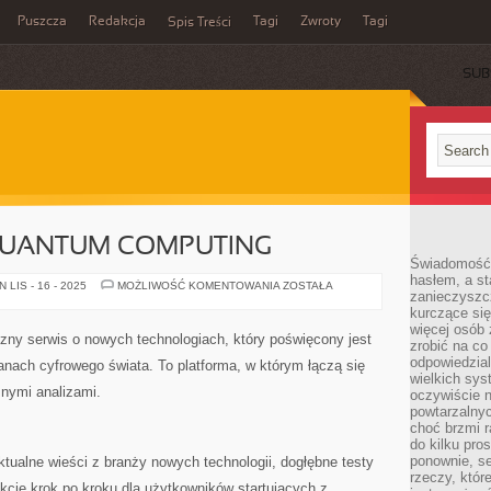
Puszcza
Redakcja
Tagi
Zwroty
Tagi
Spis Treści
SUB
 QUANTUM COMPUTING
Świadomość 
hasłem, a st
CIEKAWOSTKI
LIS - 16 - 2025
MOŻLIWOŚĆ KOMENTOWANIA
ZOSTAŁA
zanieczyszc
I
QUANTUM
kurczące się
COMPUTING
więcej osób 
czny serwis o nowych technologiach, który poświęcony jest
zrobić na co
odpowiedzial
nach cyfrowego świata. To platforma, w którym łączą się
wielkich sy
znymi analizami.
oczywiście n
powtarzalnyc
choć brzmi r
do kilku pro
ponownie, se
ktualne wieści z branży nowych technologii, dogłębne testy
rzeczy, któr
ukcje krok po kroku dla użytkowników startujących z