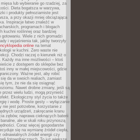
 mięsa lub wybieranie go rzadziej, za
akości. Dieta bogatsza w warzywa,
ki i produkty pełnoziarniste jest
sza, a przy okazji mniej obciążająca
ka. Inspiracje łatwo znaleźć w
charskich, programach i blogach
 kuchni roślinnej oraz bardziej
gotowaniu. Wiele z nich gromadzi
rady i wyjaśnienia tak, jakby tworzyły
ncyklopedia online
na temat
kologii w kuchni. Zero waste nie
ekcji. Chodzi raczej o kierunek niż o
. Każdy ma inne możliwości – ktoś
ieście z dostępem do sklepów bez
oś inny w małej miejscowości, gdzie
graniczony. Ważne jest, aby robić
k się da w swoich realiach, zamiast
ię tym, że nie da się osiągnąć
poziomu. Nawet drobne zmiany, jeśli są
 przez wielu ludzi, mogą przynieść
fekt. Ekologiczny styl życia to także
rgię i wodę. Proste gesty – wyłączanie
y nie jest potrzebne, korzystanie z
ędnych urządzeń, zakręcanie kranu
ia zębów, naprawa cieknących baterii
 banalne, ale w skali roku przynoszą
zędności. Coraz więcej gospodarstw
cyduje się na wymianę źródeł ciepła,
z odnawialnych źródeł energii czy
aneli fotowoltaicznych. To już większe