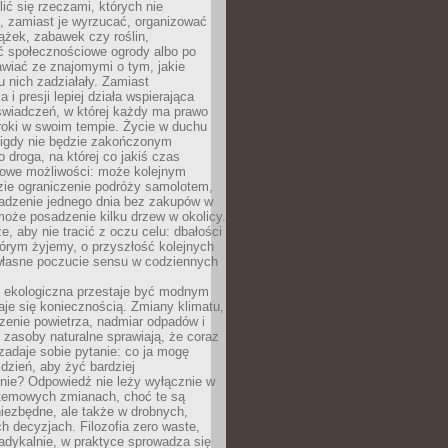
ić się rzeczami, których nie
, zamiast je wyrzucać, organizować
ążek, zabawek czy roślin,
ć społecznościowe ogrody albo po
wiać ze znajomymi o tym, jakie
u nich zadziałały. Zamiast
 i presji lepiej działa wspierająca
wiadczeń, w której każdy ma prawo
roki w swoim tempie. Życie w duchu
nigdy nie będzie zakończonym
o droga, na której co jakiś czas
owe możliwości: może kolejnym
zie ograniczenie podróży samolotem,
dzenie jednego dnia bez zakupów w
może posadzenie kilku drzew w okolicy.
e, aby nie tracić z oczu celu: dbałości
tórym żyjemy, o przyszłość kolejnych
 własne poczucie sensu w codziennych
ekologiczna przestaje być modnym
aje się koniecznością. Zmiany klimatu,
zenie powietrza, nadmiar odpadów i
 zasoby naturalne sprawiają, że coraz
zadaje sobie pytanie: co ja mogę
 dzień, aby żyć bardziej
nie? Odpowiedź nie leży wyłącznie w
stemowych zmianach, choć te są
iezbędne, ale także w drobnych,
h decyzjach. Filozofia zero waste,
adykalnie, w praktyce sprowadza się