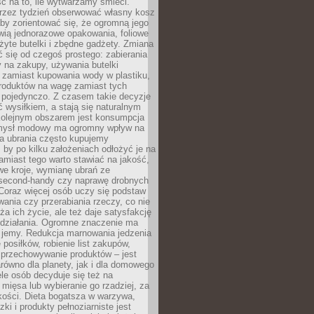
ć na to, ile wytwarzamy śmieci.
rzez tydzień obserwować własny kosz
by zorientować się, że ogromną jego
wią jednorazowe opakowania, foliowe
żyte butelki i zbędne gadżety. Zmiana
 się od czegoś prostego: zabierania
y na zakupy, używania butelki
 zamiast kupowania wody w plastiku,
produktów na wagę zamiast tych
pojedynczo. Z czasem takie decyzje
ć wysiłkiem, a stają się naturalnym
olejnym obszarem jest konsumpcja
mysł modowy ma ogromny wpływ na
 a ubrania często kupujemy
 by po kilku założeniach odłożyć je na
amiast tego warto stawiać na jakość,
e kroje, wymianę ubrań ze
second-handy czy naprawę drobnych
Coraz więcej osób uczy się podstaw
wania czy przerabiania rzeczy, co nie
ża ich życie, ale też daje satysfakcję
 działania. Ogromne znaczenie ma
k jemy. Redukcja marnowania jedzenia
 posiłków, robienie list zakupów,
 przechowywanie produktów – jest
równo dla planety, jak i dla domowego
le osób decyduje się też na
 mięsa lub wybieranie go rzadziej, za
akości. Dieta bogatsza w warzywa,
ki i produkty pełnoziarniste jest