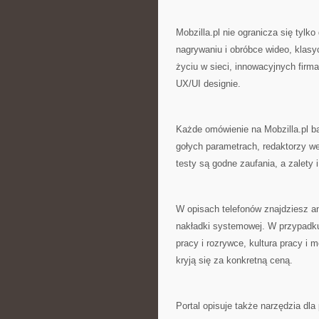
Mobzilla.pl nie ogranicza się tylk
nagrywaniu i obróbce wideo, klas
życiu w sieci, innowacyjnych firma
UX/UI designie.
Każde omówienie na Mobzilla.pl b
gołych parametrach, redaktorzy wer
testy są godne zaufania, a zalety
W opisach telefonów znajdziesz ana
nakładki systemowej. W przypadk
pracy i rozrywce, kultura pracy i 
kryją się za konkretną ceną.
Portal opisuje także narzędzia dla