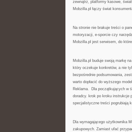
zewnątrz, platformy kasowe, świat
Mobzilla.pl łączy świat konsumen
Na stronie nie brakuje treści o p
motoryzacji, e-sporcie czy narzędz
Mobzilla.pl jest serwisem, do któr
Mobzilla.pl buduje swoją markę na
który oczekuje konkretów, a nie t
bezpośrednie podsumowania, zest
warto dopłacić do wyższego model
Reklama. Dla początkujących w świ
doradcy. krok po kroku instrukcje
specjalistyczne treści pogrubiają
Dla wymagającego użytkownika Mob
zakupowych. Zamiast ufać przypa