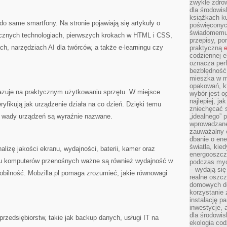
zwykle zdrow
dla środowis
książkach ku
o do same smartfony. Na stronie pojawiają się artykuły o
poświęconych
świadomemu 
ycznych technologiach, pierwszych krokach w HTML i CSS,
przepisy, po
ch, narzędziach AI dla twórców, a także e-learningu czy
praktyczną
e
codziennej e
oznacza perf
bezbłędność
mieszka w m
opakowań, kt
azuje na praktycznym użytkowaniu sprzętu. W miejsce
wybór jest o
najlepiej, ja
yfikują jak urządzenie działa na co dzień. Dzięki temu
zniechęcać s
 i wady urządzeń są wyraźnie nazwane.
„idealnego” 
wprowadzane
zauważalny e
dbanie o ene
światła, kied
lizę jakości ekranu, wydajności, baterii, kamer oraz
energooszcz
u komputerów przenośnych ważne są również wydajność w
podczas myc
– wydają się
mobilność. Mobzilla.pl pomaga zrozumieć, jakie równowagi
realne oszc
domowych de
korzystanie 
instalację p
inwestycje, 
dla środowisk
 przedsiębiorstw, takie jak backup danych, usługi IT na
ekologia cod