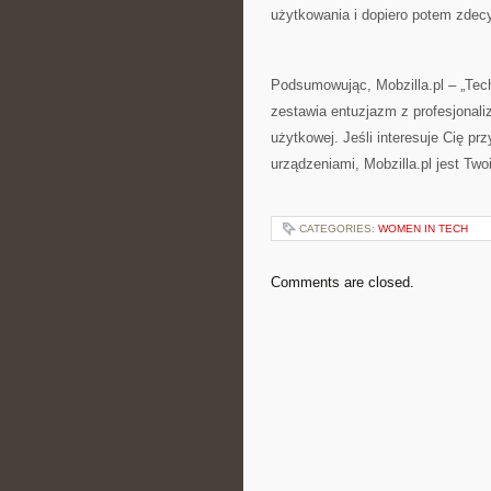
użytkowania i dopiero potem zde
Podsumowując, Mobzilla.pl – „Techn
zestawia entuzjazm z profesjonal
użytkowej. Jeśli interesuje Cię p
urządzeniami, Mobzilla.pl jest Tw
CATEGORIES:
WOMEN IN TECH
Comments are closed.