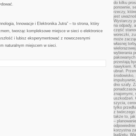
do kilku pro
cydować.
ponownie, se
rzeczy, któr
jest uważnoś
Wystarczy p
ologia, Innowacje i Elektronika Jutra” – to strona, który
na odpady, a
część stano
izmem, tworząc kompleksowe miejsce w sieci o elektronice
woreczki, zu
rzyszłość i lubisz eksperymentować z nowoczesnymi
może zacząć
własnej torb
oim naturalnym miejscem w sieci.
wielorazowej
wybierania 
pakowanych 
przestają by
nawykiem. K
ubrań. Prze
środowisko,
impulsywnie,
dno szafy. Z
ponadczasow
znajomymi, 
uszkodzeń. 
szycia, cero
tylko przedłu
z twórczego
także to, ja
– planowanie
odpowiednie
korzystna za
budżetu. Wie