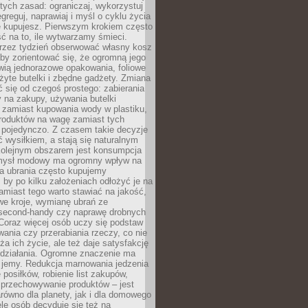
stych zasad: ograniczaj, wykorzystuj
greguj, naprawiaj i myśl o cyklu życia
e kupujesz. Pierwszym krokiem często
ć na to, ile wytwarzamy śmieci.
rzez tydzień obserwować własny kosz
by zorientować się, że ogromną jego
wią jednorazowe opakowania, foliowe
żyte butelki i zbędne gadżety. Zmiana
 się od czegoś prostego: zabierania
y na zakupy, używania butelki
 zamiast kupowania wody w plastiku,
produktów na wagę zamiast tych
pojedynczo. Z czasem takie decyzje
ć wysiłkiem, a stają się naturalnym
olejnym obszarem jest konsumpcja
mysł modowy ma ogromny wpływ na
 a ubrania często kupujemy
 by po kilku założeniach odłożyć je na
amiast tego warto stawiać na jakość,
e kroje, wymianę ubrań ze
second-handy czy naprawę drobnych
Coraz więcej osób uczy się podstaw
wania czy przerabiania rzeczy, co nie
ża ich życie, ale też daje satysfakcję
 działania. Ogromne znaczenie ma
k jemy. Redukcja marnowania jedzenia
 posiłków, robienie list zakupów,
 przechowywanie produktów – jest
równo dla planety, jak i dla domowego
le osób decyduje się też na