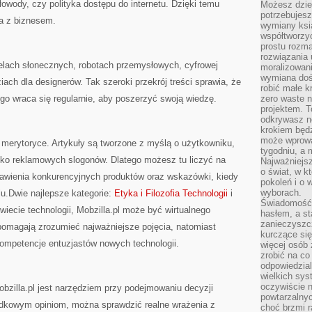
łowody, czy polityka dostępu do internetu. Dzięki temu
Możesz dziel
potrzebujesz
ta z biznesem.
wymiany ksi
współtworzy
prostu rozma
rozwiązania 
anelach słonecznych, robotach przemysłowych, cyfrowej
moralizowania
wymiana doś
iach dla designerów. Tak szeroki przekrój treści sprawia, że
robić małe k
ego wraca się regularnie, aby poszerzyć swoją wiedzę.
zero waste 
projektem. T
odkrywasz n
krokiem będ
może wprowa
 merytoryce. Artykuły są tworzone z myślą o użytkowniku,
tygodniu, a 
ylko reklamowych slogonów. Dlatego możesz tu liczyć na
Najważniejsz
o świat, w k
awienia konkurencyjnych produktów oraz wskazówki, kiedy
pokoleń i o
wyborach.
u.Dwie najlepsze kategorie:
Etyka i Filozofia Technologii
i
Świadomość 
ecie technologii, Mobzilla.pl może być wirtualnego
hasłem, a st
zanieczyszc
 pomagają zrozumieć najważniejsze pojęcia, natomiast
kurczące się
 kompetencje entuzjastów nowych technologii.
więcej osób 
zrobić na co
odpowiedzial
wielkich sy
oczywiście n
zilla.pl jest narzędziem przy podejmowaniu decyzji
powtarzalnyc
dkowym opiniom, można sprawdzić realne wrażenia z
choć brzmi r