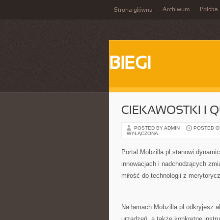
Archiwum
Polska
Strona główna
BIEGI
CIEKAWOSTKI I
POSTED BY ADMIN
POSTED ON 
WYŁĄCZONA
Portal Mobzilla.pl stanowi dynami
innowacjach i nadchodzących zmia
miłość do technologii z merytoryc
Na łamach Mobzilla.pl odkryjesz a
urządzeń, a także konkretne instr