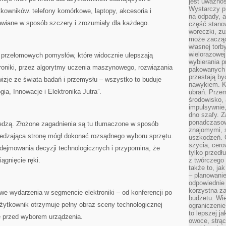
jest uważnoś
Wystarczy p
kowników. telefony komórkowe, laptopy, akcesoria i
na odpady, a
tawiane w sposób szczery i zrozumiały dla każdego.
część stano
woreczki, zu
może zacząć
własnej torb
wielorazowej
e przełomowych pomysłów, które widocznie ulepszają
wybierania 
troniki, przez algorytmy uczenia maszynowego, rozwiązania
pakowanych 
przestają by
izje ze świata badań i przemysłu – wszystko to buduje
nawykiem. K
a, Innowacje i Elektronika Jutra”.
ubrań. Prze
środowisko,
impulsywnie,
dno szafy. Z
ponadczasow
iedzą. Złożone zagadnienia są tu tłumaczone w sposób
znajomymi, 
edzająca stronę mógł dokonać rozsądnego wyboru sprzętu.
uszkodzeń. 
szycia, cero
dejmowania decyzji technologicznych i przypomina, że
tylko przedłu
iągnięcie ręki.
z twórczego
także to, ja
– planowanie
odpowiednie
korzystna za
owe wydarzenia w segmencie elektroniki – od konferencji po
budżetu. Wie
użytkownik otrzymuje pełny obraz sceny technologicznej
ograniczenie
to lepszej j
 przed wyborem urządzenia.
owoce, strącz