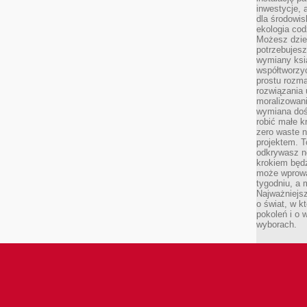
inwestycje, 
dla środowisk
ekologia cod
Możesz dziel
potrzebujesz
wymiany ksi
współtworzy
prostu rozma
rozwiązania 
moralizowania
wymiana doś
robić małe k
zero waste 
projektem. T
odkrywasz n
krokiem będ
może wprowa
tygodniu, a 
Najważniejsz
o świat, w k
pokoleń i o
wyborach.