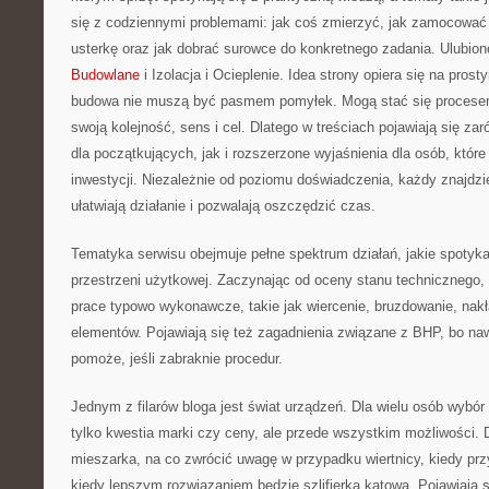
się z codziennymi problemami: jak coś zmierzyć, jak zamocować
usterkę oraz jak dobrać surowce do konkretnego zadania. Ulubion
Budowlane
i Izolacja i Ocieplenie. Idea strony opiera się na prost
budowa nie muszą być pasmem pomyłek. Mogą stać się procesem
swoją kolejność, sens i cel. Dlatego w treściach pojawiają się z
dla początkujących, jak i rozszerzone wyjaśnienia dla osób, które
inwestycji. Niezależnie od poziomu doświadczenia, każdy znajdzie
ułatwiają działanie i pozwalają oszczędzić czas.
Tematyka serwisu obejmuje pełne spektrum działań, jakie spotyk
przestrzeni użytkowej. Zaczynając od oceny stanu technicznego, 
prace typowo wykonawcze, takie jak wiercenie, bruzdowanie, nakł
elementów. Pojawiają się też zagadnienia związane z BHP, bo naw
pomoże, jeśli zabraknie procedur.
Jednym z filarów bloga jest świat urządzeń. Dla wielu osób wybór
tylko kwestia marki czy ceny, ale przede wszystkim możliwości. D
mieszarka, na co zwrócić uwagę w przypadku wiertnicy, kiedy przy
kiedy lepszym rozwiązaniem będzie szlifierka kątowa. Pojawiają 