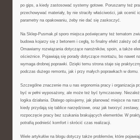
po gips, a kiedy zastosować systemy gotowe. Poruszamy też pra
przechowywać materiały, by nie straciły właściwości, jak ocenić i
parametry na opakowaniu, żeby nie dać się zaskoczyć.
Na Sklep-Pusmak.pl sporo miejsca poświęcamy też tematom zwi
budowa kojarzy się z betonem i cegłą, to finalny efekt zależy od
Omawiamy rozwiązania dotyczące narożników, spoin, a także ele
ościeżnice. Pojawiają się porady dotyczące montażu, bo nawet n
wymaga drobnej poprawki. Dzięki temu strona staje się praktyc
podczas dużego remontu, jak i przy małych poprawkach w domu.
Szczególne znaczenie ma u nas ergonomia pracy i organizacja pr
być w pełni wyposażony, ale może też być tymczasowy. Niezależn
logika działania. Dlatego opisujemy, jak planować miejsce na narz
kiedy przydają się tablice narzędziowe, oraz jak tworzyć zestawy,
rozpoczęcie pracy bez szukania brakujących elementów. W prakt
potrafią podnieść komfort i skrócić czas realizacji.
Wiele artykułów na blogu dotyczy także problemów, które pojawiają 