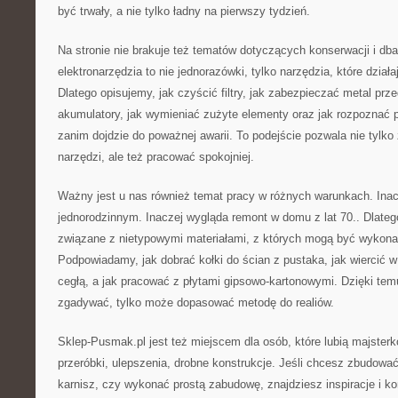
być trwały, a nie tylko ładny na pierwszy tydzień.
Na stronie nie brakuje też tematów dotyczących konserwacji i dba
elektronarzędzia to nie jednorazówki, tylko narzędzia, które działa
Dlatego opisujemy, jak czyścić filtry, jak zabezpieczać metal pr
akumulatory, jak wymieniać zużyte elementy oraz jak rozpoznać 
zanim dojdzie do poważnej awarii. To podejście pozwala nie tylk
narzędzi, ale też pracować spokojniej.
Ważny jest u nas również temat pracy w różnych warunkach. Inac
jednorodzinnym. Inaczej wygląda remont w domu z lat 70.. Dlate
związane z nietypowymi materiałami, z których mogą być wykona
Podpowiadamy, jak dobrać kołki do ścian z pustaka, jak wiercić w 
cegłą, a jak pracować z płytami gipsowo-kartonowymi. Dzięki tem
zgadywać, tylko może dopasować metodę do realiów.
Sklep-Pusmak.pl jest też miejscem dla osób, które lubią majster
przeróbki, ulepszenia, drobne konstrukcje. Jeśli chcesz zbudo
karnisz, czy wykonać prostą zabudowę, znajdziesz inspiracje i k