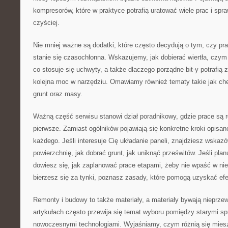
kompresorów, które w praktyce potrafią uratować wiele prac i spra
czyściej.
Nie mniej ważne są dodatki, które często decydują o tym, czy pr
stanie się czasochłonna. Wskazujemy, jak dobierać wiertła, czym 
co stosuje się uchwyty, a także dlaczego porządne bit-y potrafią 
kolejna moc w narzędziu. Omawiamy również tematy takie jak che
grunt oraz masy.
Ważną część serwisu stanowi dział poradnikowy, gdzie prace są 
pierwsze. Zamiast ogólników pojawiają się konkretne kroki opisa
każdego. Jeśli interesuje Cię układanie paneli, znajdziesz wskaz
powierzchnię, jak dobrać grunt, jak uniknąć prześwitów. Jeśli plan
dowiesz się, jak zaplanować prace etapami, żeby nie wpaść w niep
bierzesz się za tynki, poznasz zasady, które pomogą uzyskać efe
Remonty i budowy to także materiały, a materiały bywają nieprze
artykułach często przewija się temat wyboru pomiędzy starymi 
nowoczesnymi technologiami. Wyjaśniamy, czym różnią się miesza