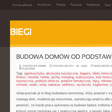
Archiwum
Polska
Puszcza
Redakcja
Strona główna
Spis 
BIEGI
BUDOWA DOMÓW OD PODSTAW
POSTED BY ADMIN
POSTED ON STY - 28 - 2026
MOŻLIWOŚĆ 
WYŁĄCZONA
Tagi:
agroturystyka
,
akcesoria turystyczne
,
bagaże
,
bilety lotnicz
fitness
,
hostele
,
hotele
,
jachty
,
kemping
,
kulturystyka
,
linie lotnic
turystyczna
,
podróże lotnicze
,
podróże tematyczne
,
rejsy
,
rekreac
zimowe
,
statki
,
urlop
,
wakacje
,
wellness
,
wycieczki
,
żeglarstwo
,
z
sklep-pusmak.pl to blog budowlano-remontowy, który powstał z m
stawiają dom, modernizują mieszkanie, wykańczają wnętrza albo 
pewność, że każda praca wykonana na budowie będzie zrobiona be
którym sprzęt spotykają się z praktyczną wiedzą, a tematy takie j