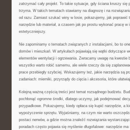
zatrzymać cały projekt. To takie sytuacje, gdy ściana kruszy się p
trzyma. W takich tematach stawiamy na diagnozę i na rozwiązani
od razu. Zamiast szukać winy w losie, pokazujemy, jak poprawić t
narzędzie lub materiał, a czasem jak po prostu wykonać pracę w in
estetyczniejszy.
Nie zapominamy o tematach związanych z instalacjami, bo to on
domów i mieszkań. W artykułach pojawiają się wątki dotyczące wo
elementów wentylacji i ogrzewania. Zwracamy uwagę na kwestie 
wszystko warto robić samemu, ale wiele rzeczy da się zaplanowa
prace przebiegły szybciej. Wskazujemy też, jakie narzędzia są pr
zadaniach: mierniki, przyrządy do cięcia i akcesoria, które ułatwi
Kolejną ważną częścią treści jest temat rozsądnego budżetu. Bu
pochłonąć ogromne środki, dlatego uczymy, jak podejmować decyz
przypadkowe. Pokazujemy, kiedy opłaca się kupić narzędzie, a k
wypożyczenie sprzętu. Wyjaśniamy, na czym nie warto oszczędzać
postaci nerwów, a gdzie można znaleźć rozwiązania wystarczające
poradach często pojawia się myślenie długofalowe: narzędzie ma 