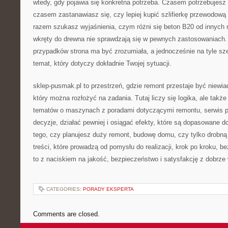
wtedy, gdy pojawia się konkretna potrzeba. Czasem potrzebujesz p
czasem zastanawiasz się, czy lepiej kupić szlifierkę przewodow
razem szukasz wyjaśnienia, czym różni się beton B20 od innych
wkręty do drewna nie sprawdzają się w pewnych zastosowaniach
przypadków strona ma być zrozumiała, a jednocześnie na tyle sz
temat, który dotyczy dokładnie Twojej sytuacji.
sklep-pusmak.pl to przestrzeń, gdzie remont przestaje być niewia
który można rozłożyć na zadania. Tutaj liczy się logika, ale takż
tematów o maszynach z poradami dotyczącymi remontu, serwis
decyzje, działać pewniej i osiągać efekty, które są dopasowane d
tego, czy planujesz duży remont, budowę domu, czy tylko drobną
treści, które prowadzą od pomysłu do realizacji, krok po kroku, b
to z naciskiem na jakość, bezpieczeństwo i satysfakcję z dobrze
CATEGORIES:
PORADY EKSPERTA
Comments are closed.