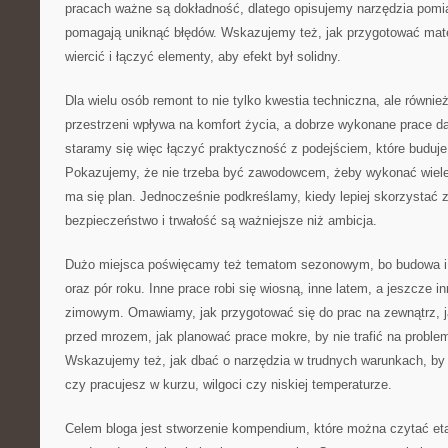
pracach ważne są dokładność, dlatego opisujemy narzędzia pomia
pomagają uniknąć błędów. Wskazujemy też, jak przygotować materi
wiercić i łączyć elementy, aby efekt był solidny.
Dla wielu osób remont to nie tylko kwestia techniczna, ale równi
przestrzeni wpływa na komfort życia, a dobrze wykonane prace da
staramy się więc łączyć praktyczność z podejściem, które buduje
Pokazujemy, że nie trzeba być zawodowcem, żeby wykonać wiele 
ma się plan. Jednocześnie podkreślamy, kiedy lepiej skorzystać
bezpieczeństwo i trwałość są ważniejsze niż ambicja.
Dużo miejsca poświęcamy też tematom sezonowym, bo budowa i
oraz pór roku. Inne prace robi się wiosną, inne latem, a jeszcze i
zimowym. Omawiamy, jak przygotować się do prac na zewnątrz, j
przed mrozem, jak planować prace mokre, by nie trafić na probl
Wskazujemy też, jak dbać o narzędzia w trudnych warunkach, by 
czy pracujesz w kurzu, wilgoci czy niskiej temperaturze.
Celem bloga jest stworzenie kompendium, które można czytać et