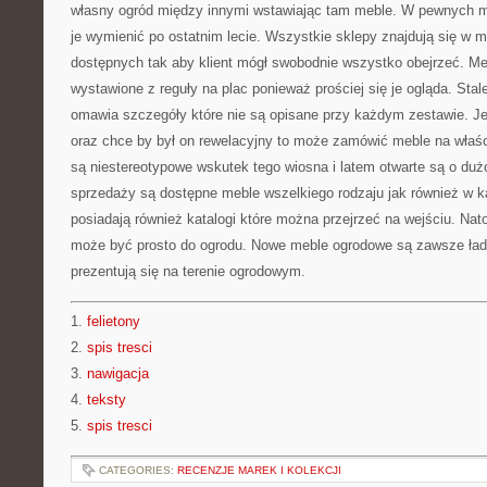
własny ogród między innymi wstawiając tam meble. W pewnych 
je wymienić po ostatnim lecie. Wszystkie sklepy znajdują się w 
dostępnych tak aby klient mógł swobodnie wszystko obejrzeć. Meb
wystawione z reguły na plac ponieważ prościej się je ogląda. St
omawia szczegóły które nie są opisane przy każdym zestawie. J
oraz chce by był on rewelacyjny to może zamówić meble na właśc
są niestereotypowe wskutek tego wiosna i latem otwarte są o dużo
sprzedaży są dostępne meble wszelkiego rodzaju jak również w k
posiadają również katalogi które można przejrzeć na wejściu. Na
może być prosto do ogrodu. Nowe meble ogrodowe są zawsze ładn
prezentują się na terenie ogrodowym.
1.
felietony
2.
spis tresci
3.
nawigacja
4.
teksty
5.
spis tresci
CATEGORIES:
RECENZJE MAREK I KOLEKCJI