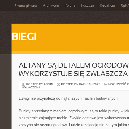
Archiwum
Polska
Puszcza
Redakcja
Strona główna
Spis 
BIEGI
ALTANY SĄ DETALEM OGRODOW
WYKORZYSTUJE SIĘ ZWŁASZCZA
POSTED BY ADMIN
POSTED ON PAŹ - 10 - 2025
MOŻLIWOŚĆ 
WYŁĄCZONA
Dźwigi nie przynależą do najtańszych machin budowlanych
Punkty sprzedaży z meblami ogrodowymi są to takie punkty w jak
niezmiernie zajmujące meble. Zwykle dostawa jest wykonywana t
zaczyna się sezon ogrodowy. Ludzie rozglądają się za tym jakim