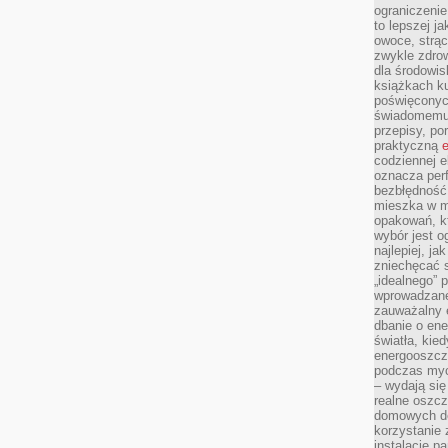
ograniczenie
to lepszej j
owoce, strącz
zwykle zdrow
dla środowis
książkach ku
poświęconych
świadomemu 
przepisy, po
praktyczną
e
codziennej e
oznacza perf
bezbłędność
mieszka w m
opakowań, kt
wybór jest o
najlepiej, ja
zniechęcać s
„idealnego” 
wprowadzane
zauważalny e
dbanie o ene
światła, kied
energooszcz
podczas myc
– wydają się
realne oszc
domowych de
korzystanie 
instalację p