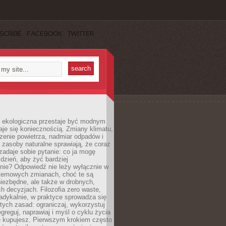
SCRIBE
FACEBOOK
TWITTER
ekologiczna przestaje być modnym
aje się koniecznością. Zmiany klimatu,
zenie powietrza, nadmiar odpadów i
 zasoby naturalne sprawiają, że coraz
zadaje sobie pytanie: co ja mogę
 dzień, aby żyć bardziej
nie? Odpowiedź nie leży wyłącznie w
stemowych zmianach, choć te są
iezbędne, ale także w drobnych,
h decyzjach. Filozofia zero waste,
adykalnie, w praktyce sprowadza się
stych zasad: ograniczaj, wykorzystuj
greguj, naprawiaj i myśl o cyklu życia
e kupujesz. Pierwszym krokiem często