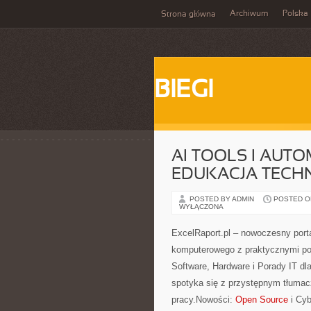
Archiwum
Polska
Strona główna
BIEGI
AI TOOLS I AUT
EDUKACJA TECH
POSTED BY ADMIN
POSTED ON 
WYŁĄCZONA
ExcelRaport.pl – nowoczesny porta
komputerowego z praktycznymi por
Software, Hardware i Porady IT dl
spotyka się z przystępnym tłumac
pracy.Nowości:
Open Source
i Cyb