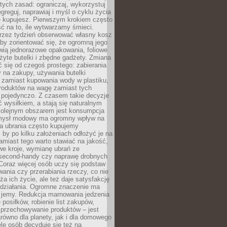
stych zasad: ograniczaj, wykorzystuj
greguj, naprawiaj i myśl o cyklu życia
e kupujesz. Pierwszym krokiem często
ć na to, ile wytwarzamy śmieci.
rzez tydzień obserwować własny kosz
by zorientować się, że ogromną jego
wią jednorazowe opakowania, foliowe
żyte butelki i zbędne gadżety. Zmiana
 się od czegoś prostego: zabierania
y na zakupy, używania butelki
 zamiast kupowania wody w plastiku,
produktów na wagę zamiast tych
pojedynczo. Z czasem takie decyzje
ć wysiłkiem, a stają się naturalnym
olejnym obszarem jest konsumpcja
mysł modowy ma ogromny wpływ na
 a ubrania często kupujemy
 by po kilku założeniach odłożyć je na
amiast tego warto stawiać na jakość,
e kroje, wymianę ubrań ze
second-handy czy naprawę drobnych
Coraz więcej osób uczy się podstaw
wania czy przerabiania rzeczy, co nie
ża ich życie, ale też daje satysfakcję
 działania. Ogromne znaczenie ma
k jemy. Redukcja marnowania jedzenia
 posiłków, robienie list zakupów,
 przechowywanie produktów – jest
równo dla planety, jak i dla domowego
le osób decyduje się też na