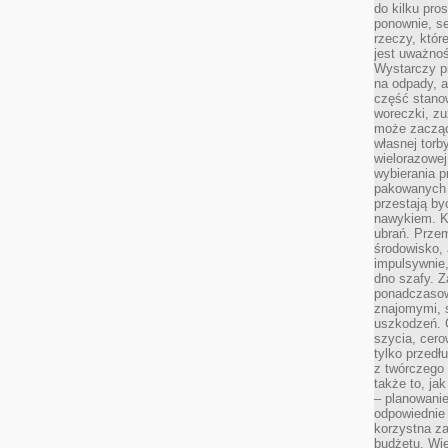
do kilku pro
ponownie, se
rzeczy, któr
jest uważnoś
Wystarczy p
na odpady, a
część stano
woreczki, zu
może zacząć
własnej torb
wielorazowej
wybierania 
pakowanych 
przestają by
nawykiem. K
ubrań. Prze
środowisko,
impulsywnie,
dno szafy. Z
ponadczasow
znajomymi, 
uszkodzeń. 
szycia, cero
tylko przedłu
z twórczego
także to, ja
– planowanie
odpowiednie
korzystna za
budżetu. Wie