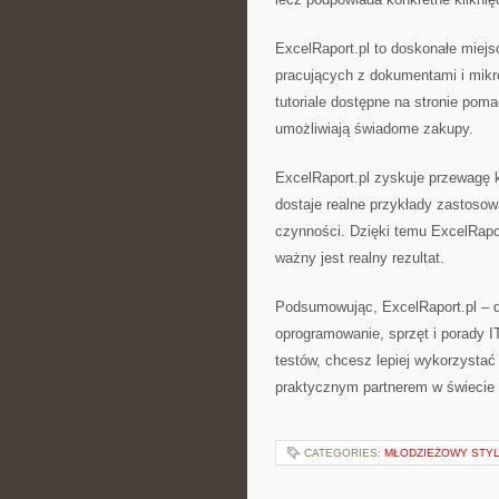
ExcelRaport.pl to doskonałe miej
pracujących z dokumentami i mikro
tutoriale dostępne na stronie pom
umożliwiają świadome zakupy.
ExcelRaport.pl zyskuje przewagę 
dostaje realne przykłady zastosowa
czynności. Dzięki temu ExcelRapor
ważny jest realny rezultat.
Podsumowując, ExcelRaport.pl – dy
oprogramowanie, sprzęt i porady I
testów, chcesz lepiej wykorzystać
praktycznym partnerem w świecie t
CATEGORIES:
MŁODZIEŻOWY STY