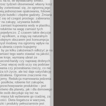
ć na to, ile wytwarzamy śmieci.
rzez tydzień obserwować własny kosz
by zorientować się, że ogromną jego
wią jednorazowe opakowania, foliowe
żyte butelki i zbędne gadżety. Zmiana
 się od czegoś prostego: zabierania
y na zakupy, używania butelki
 zamiast kupowania wody w plastiku,
produktów na wagę zamiast tych
pojedynczo. Z czasem takie decyzje
ć wysiłkiem, a stają się naturalnym
olejnym obszarem jest konsumpcja
mysł modowy ma ogromny wpływ na
 a ubrania często kupujemy
 by po kilku założeniach odłożyć je na
amiast tego warto stawiać na jakość,
e kroje, wymianę ubrań ze
second-handy czy naprawę drobnych
Coraz więcej osób uczy się podstaw
wania czy przerabiania rzeczy, co nie
ża ich życie, ale też daje satysfakcję
 działania. Ogromne znaczenie ma
k jemy. Redukcja marnowania jedzenia
 posiłków, robienie list zakupów,
 przechowywanie produktów – jest
równo dla planety, jak i dla domowego
le osób decyduje się też na
 mięsa lub wybieranie go rzadziej, za
akości. Dieta bogatsza w warzywa,
ki i produkty pełnoziarniste jest