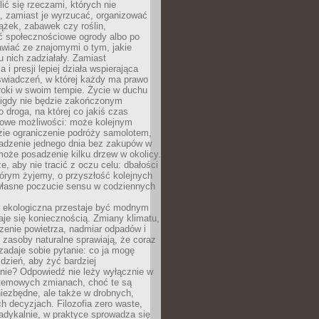
ić się rzeczami, których nie
, zamiast je wyrzucać, organizować
ążek, zabawek czy roślin,
ć społecznościowe ogrody albo po
wiać ze znajomymi o tym, jakie
u nich zadziałały. Zamiast
 i presji lepiej działa wspierająca
wiadczeń, w której każdy ma prawo
roki w swoim tempie. Życie w duchu
nigdy nie będzie zakończonym
o droga, na której co jakiś czas
owe możliwości: może kolejnym
zie ograniczenie podróży samolotem,
dzenie jednego dnia bez zakupów w
może posadzenie kilku drzew w okolicy.
e, aby nie tracić z oczu celu: dbałości
tórym żyjemy, o przyszłość kolejnych
 własne poczucie sensu w codziennych
ekologiczna przestaje być modnym
aje się koniecznością. Zmiany klimatu,
zenie powietrza, nadmiar odpadów i
 zasoby naturalne sprawiają, że coraz
zadaje sobie pytanie: co ja mogę
 dzień, aby żyć bardziej
nie? Odpowiedź nie leży wyłącznie w
stemowych zmianach, choć te są
iezbędne, ale także w drobnych,
h decyzjach. Filozofia zero waste,
adykalnie, w praktyce sprowadza się