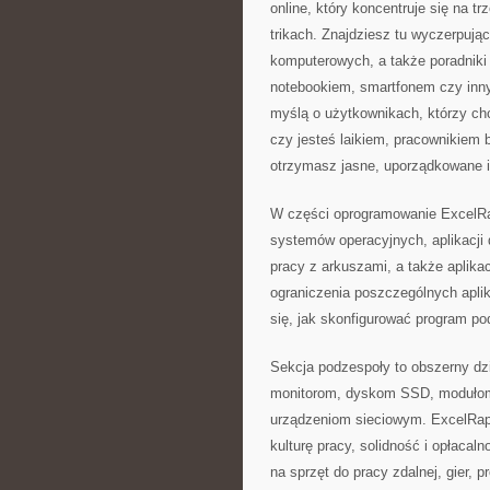
online, który koncentruje się na t
trikach. Znajdziesz tu wyczerpuj
komputerowych, a także poradniki
notebookiem, smartfonem czy inny
myślą o użytkownikach, którzy ch
czy jesteś laikiem, pracownikiem 
otrzymasz jasne, uporządkowane i
W części oprogramowanie ExcelRap
systemów operacyjnych, aplikacji
pracy z arkuszami, a także aplik
ograniczenia poszczególnych aplik
się, jak skonfigurować program p
Sekcja podzespoły to obszerny d
monitorom, dyskom SSD, modułom 
urządzeniom sieciowym. ExcelRapo
kulturę pracy, solidność i opłaca
na sprzęt do pracy zdalnej, gier, p