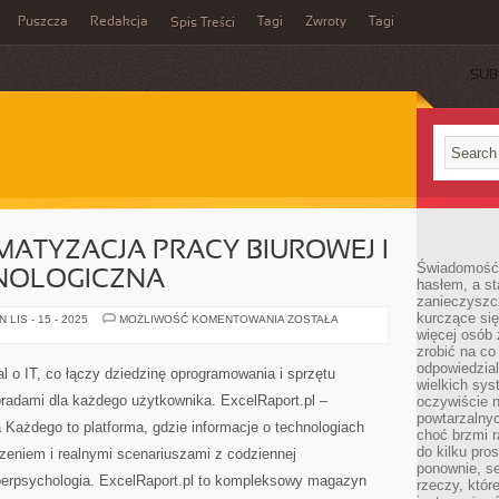
Puszcza
Redakcja
Tagi
Zwroty
Tagi
Spis Treści
SUB
OMATYZACJA PRACY BIUROWEJ I
Świadomość 
NOLOGICZNA
hasłem, a st
zanieczyszc
kurczące się
AI
LIS - 15 - 2025
MOŻLIWOŚĆ KOMENTOWANIA
ZOSTAŁA
TOOLS
więcej osób 
I
zrobić na co
AUTOMATYZACJA
odpowiedzial
PRACY
l o IT, co łączy dziedzinę oprogramowania i sprzętu
BIUROWEJ
wielkich sy
I
adami dla każdego użytkownika. ExcelRaport.pl –
oczywiście n
EDUKACJA
TECHNOLOGICZNA
powtarzalnyc
a Każdego to platforma, gdzie informacje o technologiach
choć brzmi r
do kilku pro
zeniem i realnymi scenariuszami z codziennej
ponownie, se
erpsychologia. ExcelRaport.pl to kompleksowy magazyn
rzeczy, któr