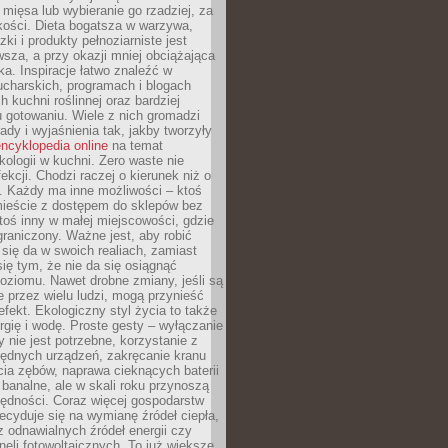
 mięsa lub wybieranie go rzadziej, za
akości. Dieta bogatsza w warzywa,
ki i produkty pełnoziarniste jest
sza, a przy okazji mniej obciążająca
ka. Inspiracje łatwo znaleźć w
charskich, programach i blogach
 kuchni roślinnej oraz bardziej
gotowaniu. Wiele z nich gromadzi
rady i wyjaśnienia tak, jakby tworzyły
ncyklopedia online
na temat
kologii w kuchni. Zero waste nie
ekcji. Chodzi raczej o kierunek niż o
. Każdy ma inne możliwości – ktoś
ieście z dostępem do sklepów bez
oś inny w małej miejscowości, gdzie
graniczony. Ważne jest, aby robić
k się da w swoich realiach, zamiast
ię tym, że nie da się osiągnąć
poziomu. Nawet drobne zmiany, jeśli są
 przez wielu ludzi, mogą przynieść
fekt. Ekologiczny styl życia to także
rgię i wodę. Proste gesty – wyłączanie
y nie jest potrzebne, korzystanie z
ędnych urządzeń, zakręcanie kranu
ia zębów, naprawa cieknących baterii
 banalne, ale w skali roku przynoszą
zędności. Coraz więcej gospodarstw
cyduje się na wymianę źródeł ciepła,
z odnawialnych źródeł energii czy
aneli fotowoltaicznych. To już większe