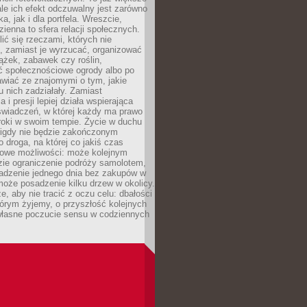
ale ich efekt odczuwalny jest zarówno
a, jak i dla portfela. Wreszcie,
zienna to sfera relacji społecznych.
ić się rzeczami, których nie
, zamiast je wyrzucać, organizować
ążek, zabawek czy roślin,
ć społecznościowe ogrody albo po
wiać ze znajomymi o tym, jakie
u nich zadziałały. Zamiast
 i presji lepiej działa wspierająca
wiadczeń, w której każdy ma prawo
roki w swoim tempie. Życie w duchu
nigdy nie będzie zakończonym
o droga, na której co jakiś czas
owe możliwości: może kolejnym
zie ograniczenie podróży samolotem,
dzenie jednego dnia bez zakupów w
może posadzenie kilku drzew w okolicy.
e, aby nie tracić z oczu celu: dbałości
tórym żyjemy, o przyszłość kolejnych
 własne poczucie sensu w codziennych