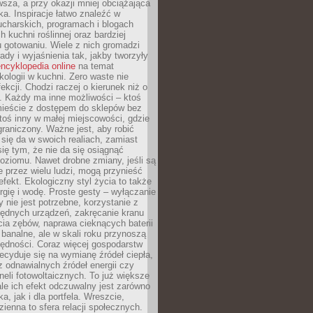
sza, a przy okazji mniej obciążająca
ka. Inspiracje łatwo znaleźć w
charskich, programach i blogach
 kuchni roślinnej oraz bardziej
gotowaniu. Wiele z nich gromadzi
rady i wyjaśnienia tak, jakby tworzyły
ncyklopedia online
na temat
kologii w kuchni. Zero waste nie
ekcji. Chodzi raczej o kierunek niż o
. Każdy ma inne możliwości – ktoś
ieście z dostępem do sklepów bez
oś inny w małej miejscowości, gdzie
graniczony. Ważne jest, aby robić
k się da w swoich realiach, zamiast
ię tym, że nie da się osiągnąć
poziomu. Nawet drobne zmiany, jeśli są
 przez wielu ludzi, mogą przynieść
fekt. Ekologiczny styl życia to także
rgię i wodę. Proste gesty – wyłączanie
y nie jest potrzebne, korzystanie z
ędnych urządzeń, zakręcanie kranu
ia zębów, naprawa cieknących baterii
 banalne, ale w skali roku przynoszą
zędności. Coraz więcej gospodarstw
cyduje się na wymianę źródeł ciepła,
z odnawialnych źródeł energii czy
aneli fotowoltaicznych. To już większe
ale ich efekt odczuwalny jest zarówno
a, jak i dla portfela. Wreszcie,
zienna to sfera relacji społecznych.