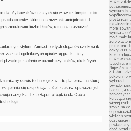
Możesz dziel
potrzebujesz
wymiany ksi
sce dla użytkowników uczących się w swoim tempie, osób
współtworzy
prostu rozma
przedsiębiorstw, które chcą rozwinąć umiejętności IT.
rozwiązania 
agają zredukować liczbę błędów, a recenzje urządzeń
moralizowania
wymiana doś
robić małe k
zero waste 
projektem. T
konkretnym stylem. Zamiast pustych sloganów użytkownik
odkrywasz n
ń. Zamiast ogólnikowych opisów są grafiki i listy
krokiem będ
może wprowa
t.pl zyskuje zaufanie w oczach czytelników, dla których
tygodniu, a 
Najważniejsz
o świat, w k
pokoleń i o
namiczny serwis technologiczny – to platforma, na której
wyborach.
Świadomość 
T wzajemnie się uzupełniają. Jeżeli szukasz sprawdzonych
hasłem, a st
zanieczyszc
 swoje narzędzia, ExcelRaport.pl będzie dla Ciebie
kurczące się
echnologii.
więcej osób 
zrobić na co
odpowiedzial
wielkich sy
L
oczywiście n
powtarzalnyc
choć brzmi r