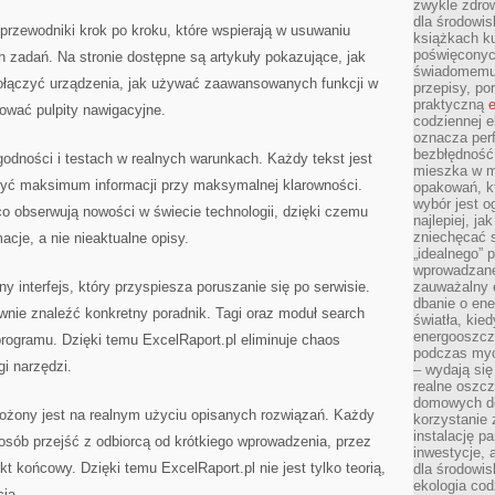
zwykle zdrow
dla środowis
 przewodniki krok po kroku, które wspierają w usuwaniu
książkach ku
poświęconych
h zadań. Na stronie dostępne są artykuły pokazujące, jak
świadomemu 
połączyć urządzenia, jak używać zaawansowanych funkcji w
przepisy, po
praktyczną
e
ować pulpity nawigacyjne.
codziennej e
oznacza perf
bezbłędność
ygodności i testach w realnych warunkach. Każdy tekst jest
mieszka w m
zyć maksimum informacji przy maksymalnej klarowności.
opakowań, kt
wybór jest o
o obserwują nowości w świecie technologii, dzięki czemu
najlepiej, ja
zniechęcać s
acje, a nie nieaktualne opisy.
„idealnego” 
wprowadzane
y interfejs, który przyspiesza poruszanie się po serwisie.
zauważalny e
dbanie o ene
wnie znaleźć konkretny poradnik. Tagi oraz moduł search
światła, kied
energooszcz
rogramu. Dzięki temu ExcelRaport.pl eliminuje chaos
podczas myc
gi narzędzi.
– wydają się
realne oszc
domowych de
łożony jest na realnym użyciu opisanych rozwiązań. Każdy
korzystanie 
instalację p
osób przejść z odbiorcą od krótkiego wprowadzenia, przez
inwestycje, 
kt końcowy. Dzięki temu ExcelRaport.pl nie jest tylko teorią,
dla środowisk
ekologia cod
cia.