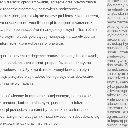
jest uważnoś
rzech filarach: oprogramowaniu, sprzęcie oraz praktycznych
Wystarczy p
ące recenzje programów, zestawienia podzespołów
na odpady, a
część stano
 pokazujące, jak rozwiązać typowe problemy z komputerem,
woreczki, zu
może zacząć
m urządzeniem. ExcelRaport.pl to miejsce stworzone z
własnej torb
cą prosto opanować świat narzędzi cyfrowych. Niezależnie,
wielorazowej
wybierania 
biurowym, przedsiębiorcą czy hobbystą, na ExcelRaport.pl
pakowanych 
nformacje, które wdrożysz w praktyce.
przestają by
nawykiem. K
ubrań. Prze
ort.pl prezentuje dogłębne omówienia narzędzi biurowych,
środowisko,
impulsywnie,
 do zarządzania projektami, programów do automatyzacji
dno szafy. Z
ponadczasow
acji webowych. Użytkownik może zweryfikować zalety i
znajomymi, 
acji, przejrzeć przykładowe konfiguracje oraz dowiedzieć
uszkodzeń. 
szycia, cero
od własne wymagania.
tylko przedłu
z twórczego
także to, ja
ział poświęcony komputerom stacjonarnym, notebookom,
– planowanie
pamięci, kartom graficznym, peryferiom, a także
odpowiednie
korzystna za
rt.pl przedstawia parametry techniczne, performance,
budżetu. Wie
lność. Dzięki temu czytelnik może świadomie zdecydować się
ograniczenie
to lepszej j
rojektowania czy prac inżynieryjnych.
owoce, strącz