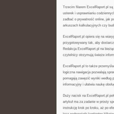
Trzecim filarem ExcelRaport.pl są
usterek i usprawnianiu codziennyc
zadbać o prywatność online, jak 
arkuszach kalkulacyjnych czy bud
ExcelRaport.pl opiera się na wiar
przygotowywany tak, aby dostarc
Redakcja ExcelRaport.pl na bieżąc
czytelnicy otrzymują świeże inform
ExcelRaport.pl to także przemyślan
logiczna nawigacja pozwalają spra
pomagają zawęzić wyniki według p
informacyjny i ułatwia naukę obsłu
Duży nacisk na ExcelRaport.pl po
artykuł ma za zadanie w prosty sp
instrukcję krok po kroku, aż po efe
lecz podpowiada konkretne kliknię