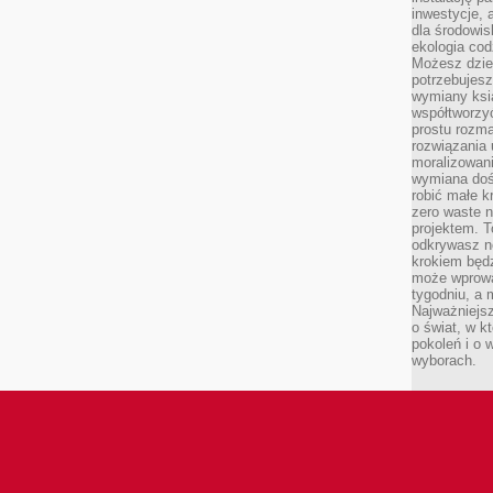
inwestycje, 
dla środowisk
ekologia cod
Możesz dziel
potrzebujesz
wymiany ksi
współtworzy
prostu rozma
rozwiązania 
moralizowania
wymiana doś
robić małe k
zero waste 
projektem. T
odkrywasz n
krokiem będ
może wprowa
tygodniu, a 
Najważniejsz
o świat, w k
pokoleń i o
wyborach.