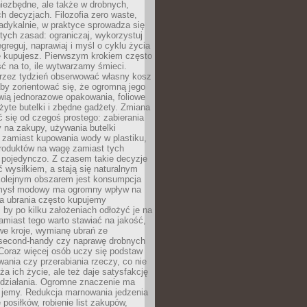
iezbędne, ale także w drobnych,
h decyzjach. Filozofia zero waste,
adykalnie, w praktyce sprowadza się
stych zasad: ograniczaj, wykorzystuj
greguj, naprawiaj i myśl o cyklu życia
e kupujesz. Pierwszym krokiem często
ć na to, ile wytwarzamy śmieci.
rzez tydzień obserwować własny kosz
by zorientować się, że ogromną jego
wią jednorazowe opakowania, foliowe
żyte butelki i zbędne gadżety. Zmiana
 się od czegoś prostego: zabierania
y na zakupy, używania butelki
 zamiast kupowania wody w plastiku,
produktów na wagę zamiast tych
pojedynczo. Z czasem takie decyzje
ć wysiłkiem, a stają się naturalnym
olejnym obszarem jest konsumpcja
mysł modowy ma ogromny wpływ na
 a ubrania często kupujemy
 by po kilku założeniach odłożyć je na
amiast tego warto stawiać na jakość,
e kroje, wymianę ubrań ze
second-handy czy naprawę drobnych
Coraz więcej osób uczy się podstaw
wania czy przerabiania rzeczy, co nie
ża ich życie, ale też daje satysfakcję
 działania. Ogromne znaczenie ma
k jemy. Redukcja marnowania jedzenia
 posiłków, robienie list zakupów,