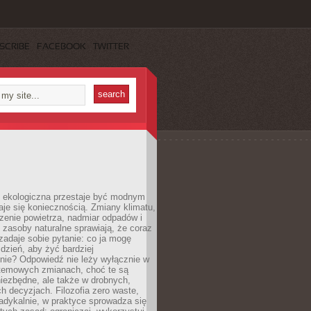
SCRIBE
FACEBOOK
TWITTER
ekologiczna przestaje być modnym
aje się koniecznością. Zmiany klimatu,
zenie powietrza, nadmiar odpadów i
 zasoby naturalne sprawiają, że coraz
zadaje sobie pytanie: co ja mogę
 dzień, aby żyć bardziej
nie? Odpowiedź nie leży wyłącznie w
stemowych zmianach, choć te są
iezbędne, ale także w drobnych,
h decyzjach. Filozofia zero waste,
adykalnie, w praktyce sprowadza się