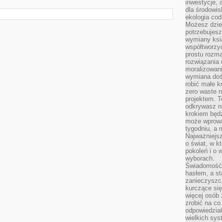
inwestycje, 
dla środowisk
ekologia cod
Możesz dziel
potrzebujesz
wymiany ksi
współtworzy
prostu rozma
rozwiązania 
moralizowania
wymiana doś
robić małe k
zero waste 
projektem. T
odkrywasz n
krokiem będ
może wprowa
tygodniu, a 
Najważniejsz
o świat, w k
pokoleń i o
wyborach.
Świadomość 
hasłem, a st
zanieczyszc
kurczące się
więcej osób 
zrobić na co
odpowiedzial
wielkich sy