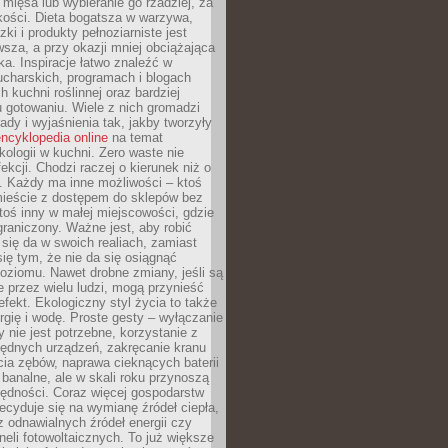
 mięsa lub wybieranie go rzadziej, za
akości. Dieta bogatsza w warzywa,
ki i produkty pełnoziarniste jest
sza, a przy okazji mniej obciążająca
ka. Inspiracje łatwo znaleźć w
charskich, programach i blogach
 kuchni roślinnej oraz bardziej
gotowaniu. Wiele z nich gromadzi
rady i wyjaśnienia tak, jakby tworzyły
ncyklopedia online
na temat
kologii w kuchni. Zero waste nie
ekcji. Chodzi raczej o kierunek niż o
. Każdy ma inne możliwości – ktoś
ieście z dostępem do sklepów bez
oś inny w małej miejscowości, gdzie
graniczony. Ważne jest, aby robić
k się da w swoich realiach, zamiast
ię tym, że nie da się osiągnąć
poziomu. Nawet drobne zmiany, jeśli są
 przez wielu ludzi, mogą przynieść
fekt. Ekologiczny styl życia to także
rgię i wodę. Proste gesty – wyłączanie
y nie jest potrzebne, korzystanie z
ędnych urządzeń, zakręcanie kranu
ia zębów, naprawa cieknących baterii
 banalne, ale w skali roku przynoszą
zędności. Coraz więcej gospodarstw
cyduje się na wymianę źródeł ciepła,
z odnawialnych źródeł energii czy
aneli fotowoltaicznych. To już większe