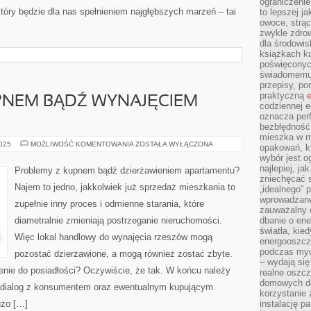
ograniczenie
óry będzie dla nas spełnieniem najgłębszych marzeń – tai
to lepszej j
owoce, strącz
zwykle zdrow
dla środowis
książkach ku
poświęconych
świadomemu 
przepisy, po
praktyczną
e
PNEM BĄDŹ WYNAJĘCIEM
codziennej e
oznacza perf
bezbłędność
mieszka w m
PROBLEMY
2025
MOŻLIWOŚĆ KOMENTOWANIA
ZOSTAŁA WYŁĄCZONA
opakowań, kt
Z
wybór jest o
KUPNEM
BĄDŹ
najlepiej, ja
Problemy z kupnem bądź dzierżawieniem apartamentu?
WYNAJĘCIEM
zniechęcać s
MIESZKANIA?
Najem to jedno, jakkolwiek już sprzedaż mieszkania to
„idealnego” 
wprowadzane
zupełnie inny proces i odmienne starania, które
zauważalny e
diametralnie zmieniają postrzeganie nieruchomości.
dbanie o ene
światła, kied
Więc lokal handlowy do wynajęcia rzeszów mogą
energooszcz
podczas myc
pozostać dzierżawione, a mogą również zostać zbyte.
– wydają się
enie do posiadłości? Oczywiście, że tak. W końcu należy
realne oszc
domowych de
ć dialog z konsumentem oraz ewentualnym kupującym.
korzystanie 
użo […]
instalację p