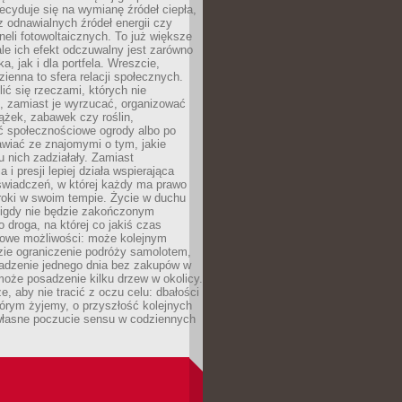
cyduje się na wymianę źródeł ciepła,
z odnawialnych źródeł energii czy
aneli fotowoltaicznych. To już większe
ale ich efekt odczuwalny jest zarówno
a, jak i dla portfela. Wreszcie,
zienna to sfera relacji społecznych.
ić się rzeczami, których nie
, zamiast je wyrzucać, organizować
ążek, zabawek czy roślin,
ć społecznościowe ogrody albo po
wiać ze znajomymi o tym, jakie
u nich zadziałały. Zamiast
 i presji lepiej działa wspierająca
wiadczeń, w której każdy ma prawo
roki w swoim tempie. Życie w duchu
nigdy nie będzie zakończonym
o droga, na której co jakiś czas
owe możliwości: może kolejnym
zie ograniczenie podróży samolotem,
dzenie jednego dnia bez zakupów w
może posadzenie kilku drzew w okolicy.
e, aby nie tracić z oczu celu: dbałości
tórym żyjemy, o przyszłość kolejnych
 własne poczucie sensu w codziennych