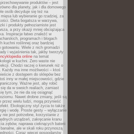
 przechowywanie produktów – jest
równo dla planety, jak i dla domowego
le osób decyduje się też na
 mięsa lub wybieranie go rzadziej, za
akości. Dieta bogatsza w warzywa,
ki i produkty pełnoziarniste jest
sza, a przy okazji mniej obciążająca
ka. Inspiracje łatwo znaleźć w
charskich, programach i blogach
 kuchni roślinnej oraz bardziej
gotowaniu. Wiele z nich gromadzi
rady i wyjaśnienia tak, jakby tworzyły
ncyklopedia online
na temat
kologii w kuchni. Zero waste nie
ekcji. Chodzi raczej o kierunek niż o
. Każdy ma inne możliwości – ktoś
ieście z dostępem do sklepów bez
oś inny w małej miejscowości, gdzie
graniczony. Ważne jest, aby robić
k się da w swoich realiach, zamiast
ię tym, że nie da się osiągnąć
poziomu. Nawet drobne zmiany, jeśli są
 przez wielu ludzi, mogą przynieść
fekt. Ekologiczny styl życia to także
rgię i wodę. Proste gesty – wyłączanie
y nie jest potrzebne, korzystanie z
ędnych urządzeń, zakręcanie kranu
ia zębów, naprawa cieknących baterii
 banalne, ale w skali roku przynoszą
zędności. Coraz więcej gospodarstw