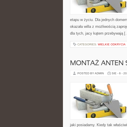
etapu w życiu. Dla jednych domem
okazała willa z możliwością zapr
dla tych, jacy kątem przebywają [
CATEGORIES:
WIELKIE ODKRYCIA
MONTAŻ ANTEN 
POSTED BY ADMIN
SIE - 6 - 2
jaki posiadamy. Kiedy tak właści