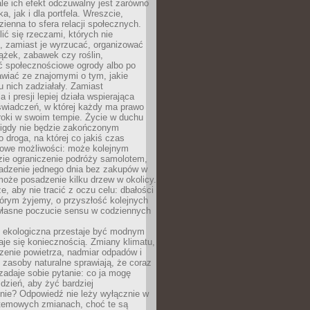
ale ich efekt odczuwalny jest zarówno
a, jak i dla portfela. Wreszcie,
zienna to sfera relacji społecznych.
ić się rzeczami, których nie
, zamiast je wyrzucać, organizować
ążek, zabawek czy roślin,
ć społecznościowe ogrody albo po
wiać ze znajomymi o tym, jakie
u nich zadziałały. Zamiast
 i presji lepiej działa wspierająca
wiadczeń, w której każdy ma prawo
roki w swoim tempie. Życie w duchu
nigdy nie będzie zakończonym
o droga, na której co jakiś czas
owe możliwości: może kolejnym
zie ograniczenie podróży samolotem,
dzenie jednego dnia bez zakupów w
może posadzenie kilku drzew w okolicy.
e, aby nie tracić z oczu celu: dbałości
tórym żyjemy, o przyszłość kolejnych
 własne poczucie sensu w codziennych
ekologiczna przestaje być modnym
aje się koniecznością. Zmiany klimatu,
zenie powietrza, nadmiar odpadów i
 zasoby naturalne sprawiają, że coraz
zadaje sobie pytanie: co ja mogę
 dzień, aby żyć bardziej
nie? Odpowiedź nie leży wyłącznie w
stemowych zmianach, choć te są