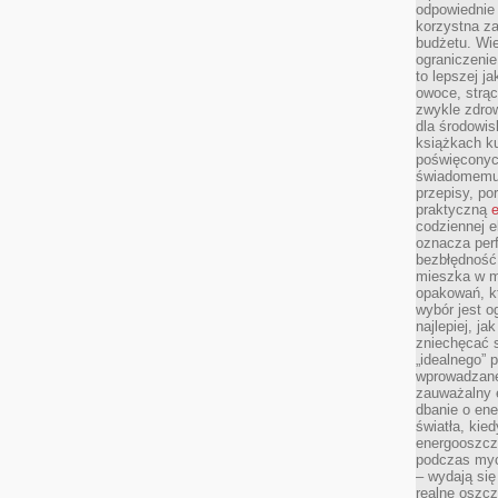
odpowiednie
korzystna za
budżetu. Wie
ograniczenie
to lepszej j
owoce, strącz
zwykle zdrow
dla środowis
książkach ku
poświęconych
świadomemu 
przepisy, po
praktyczną
e
codziennej e
oznacza perf
bezbłędność
mieszka w m
opakowań, kt
wybór jest o
najlepiej, ja
zniechęcać s
„idealnego” 
wprowadzane
zauważalny e
dbanie o ene
światła, kied
energooszcz
podczas myc
– wydają się
realne oszc