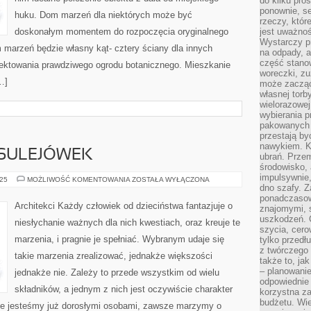
do kilku pro
ponownie, se
huku. Dom marzeń dla niektórych może być
rzeczy, któr
doskonałym momentem do rozpoczęcia oryginalnego
jest uważnoś
Wystarczy p
 marzeń będzie własny kąt- cztery ściany dla innych
na odpady, a
część stano
ojektowania prawdziwego ogrodu botanicznego. Mieszkanie
woreczki, zu
…]
może zacząć
własnej torb
wielorazowej
wybierania 
pakowanych 
przestają by
nawykiem. K
SULEJÓWEK
ubrań. Prze
środowisko,
impulsywnie,
MONTAŻ
025
MOŻLIWOŚĆ KOMENTOWANIA
ZOSTAŁA WYŁĄCZONA
ANTEN
dno szafy. Z
SULEJÓWEK
ponadczasow
Architekci Każdy człowiek od dzieciństwa fantazjuje o
znajomymi, 
uszkodzeń. 
niesłychanie ważnych dla nich kwestiach, oraz kreuje te
szycia, cero
marzenia, i pragnie je spełniać. Wybranym udaje się
tylko przedłu
z twórczego
takie marzenia zrealizować, jednakże większości
także to, ja
– planowanie
jednakże nie. Zależy to przede wszystkim od wielu
odpowiednie
składników, a jednym z nich jest oczywiście charakter
korzystna za
budżetu. Wie
wie jesteśmy już dorosłymi osobami, zawsze marzymy o