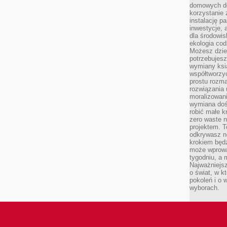
domowych de
korzystanie 
instalację p
inwestycje, 
dla środowisk
ekologia cod
Możesz dziel
potrzebujesz
wymiany ksi
współtworzy
prostu rozma
rozwiązania 
moralizowania
wymiana doś
robić małe k
zero waste 
projektem. T
odkrywasz n
krokiem będ
może wprowa
tygodniu, a 
Najważniejsz
o świat, w k
pokoleń i o
wyborach.