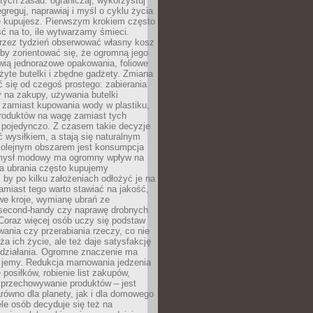
stych zasad: ograniczaj, wykorzystuj
greguj, naprawiaj i myśl o cyklu życia
e kupujesz. Pierwszym krokiem często
ć na to, ile wytwarzamy śmieci.
rzez tydzień obserwować własny kosz
by zorientować się, że ogromną jego
wią jednorazowe opakowania, foliowe
żyte butelki i zbędne gadżety. Zmiana
 się od czegoś prostego: zabierania
y na zakupy, używania butelki
 zamiast kupowania wody w plastiku,
produktów na wagę zamiast tych
pojedynczo. Z czasem takie decyzje
ć wysiłkiem, a stają się naturalnym
olejnym obszarem jest konsumpcja
mysł modowy ma ogromny wpływ na
 a ubrania często kupujemy
 by po kilku założeniach odłożyć je na
amiast tego warto stawiać na jakość,
e kroje, wymianę ubrań ze
second-handy czy naprawę drobnych
Coraz więcej osób uczy się podstaw
wania czy przerabiania rzeczy, co nie
ża ich życie, ale też daje satysfakcję
 działania. Ogromne znaczenie ma
k jemy. Redukcja marnowania jedzenia
 posiłków, robienie list zakupów,
 przechowywanie produktów – jest
równo dla planety, jak i dla domowego
le osób decyduje się też na