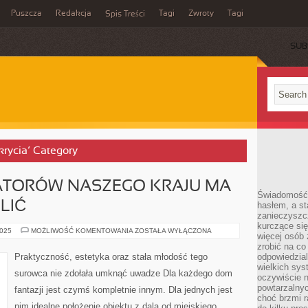
Puszcza
Redakcja
Tagi
Zwroty
Tagi
Spis Treści
SUB
krycia’ Category
KATORÓW NASZEGO KRAJU MA
Świadomość 
LIĆ
hasłem, a st
zanieczyszc
kurczące się
NIEWIELU
2025
MOŻLIWOŚĆ KOMENTOWANIA
ZOSTAŁA WYŁĄCZONA
więcej osób 
Z
LOKATORÓW
zrobić na co
NASZEGO
Praktyczność, estetyka oraz stała młodość tego
odpowiedzial
KRAJU
wielkich sy
MA
surowca nie zdołała umknąć uwadze Dla każdego dom
PRAWO
oczywiście n
SIĘ
powtarzalnyc
fantazji jest czymś kompletnie innym. Dla jednych jest
WESELIĆ
choć brzmi r
nim idealne położenie obiektu z dala od miejskiego