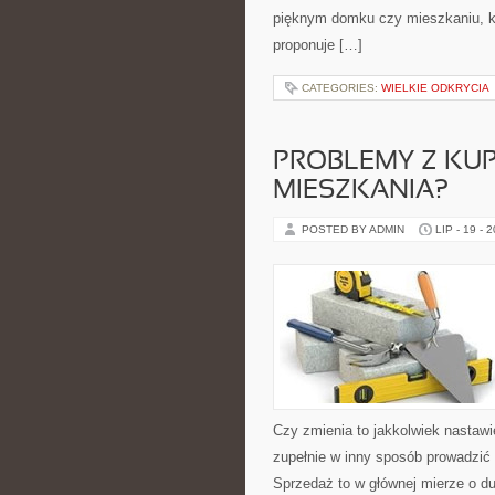
pięknym domku czy mieszkaniu, kt
proponuje […]
CATEGORIES:
WIELKIE ODKRYCIA
PROBLEMY Z KU
MIESZKANIA?
POSTED BY ADMIN
LIP - 19 - 
Czy zmienia to jakkolwiek nastawi
zupełnie w inny sposób prowadzi
Sprzedaż to w głównej mierze o d