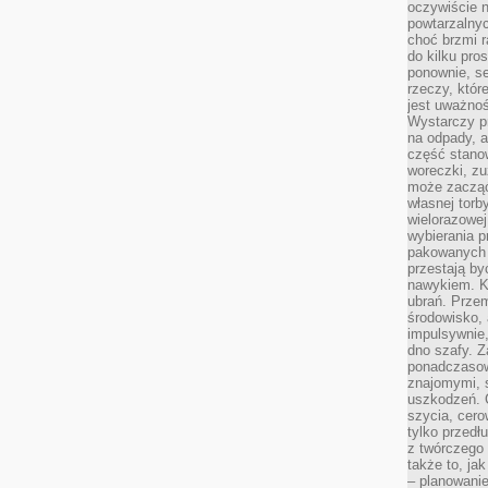
oczywiście n
powtarzalnyc
choć brzmi r
do kilku pro
ponownie, se
rzeczy, któr
jest uważnoś
Wystarczy p
na odpady, a
część stano
woreczki, zu
może zacząć
własnej torb
wielorazowej
wybierania 
pakowanych 
przestają by
nawykiem. K
ubrań. Prze
środowisko,
impulsywnie,
dno szafy. Z
ponadczasow
znajomymi, 
uszkodzeń. 
szycia, cero
tylko przedłu
z twórczego
także to, ja
– planowanie