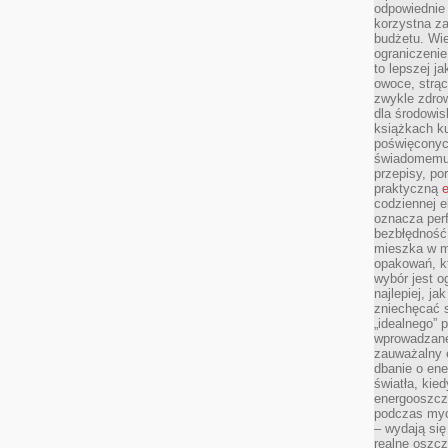
odpowiednie
korzystna za
budżetu. Wie
ograniczenie
to lepszej j
owoce, strącz
zwykle zdrow
dla środowis
książkach ku
poświęconych
świadomemu 
przepisy, po
praktyczną
e
codziennej e
oznacza perf
bezbłędność
mieszka w m
opakowań, kt
wybór jest o
najlepiej, ja
zniechęcać s
„idealnego” 
wprowadzane
zauważalny e
dbanie o ene
światła, kied
energooszcz
podczas myc
– wydają się
realne oszc