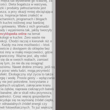
 mięsa lub wybieranie go rzadziej, za
akości. Dieta bogatsza w warzywa,
ki i produkty pełnoziarniste jest
sza, a przy okazji mniej obciążająca
ka. Inspiracje łatwo znaleźć w
charskich, programach i blogach
 kuchni roślinnej oraz bardziej
gotowaniu. Wiele z nich gromadzi
rady i wyjaśnienia tak, jakby tworzyły
ncyklopedia online
na temat
kologii w kuchni. Zero waste nie
ekcji. Chodzi raczej o kierunek niż o
. Każdy ma inne możliwości – ktoś
ieście z dostępem do sklepów bez
oś inny w małej miejscowości, gdzie
graniczony. Ważne jest, aby robić
k się da w swoich realiach, zamiast
ię tym, że nie da się osiągnąć
poziomu. Nawet drobne zmiany, jeśli są
 przez wielu ludzi, mogą przynieść
fekt. Ekologiczny styl życia to także
rgię i wodę. Proste gesty – wyłączanie
y nie jest potrzebne, korzystanie z
ędnych urządzeń, zakręcanie kranu
ia zębów, naprawa cieknących baterii
 banalne, ale w skali roku przynoszą
zędności. Coraz więcej gospodarstw
cyduje się na wymianę źródeł ciepła,
z odnawialnych źródeł energii czy
aneli fotowoltaicznych. To już większe