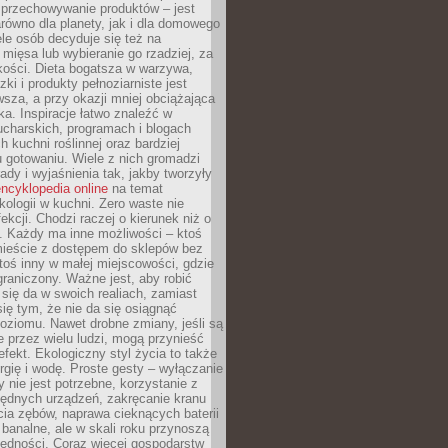
 przechowywanie produktów – jest
równo dla planety, jak i dla domowego
le osób decyduje się też na
 mięsa lub wybieranie go rzadziej, za
akości. Dieta bogatsza w warzywa,
ki i produkty pełnoziarniste jest
sza, a przy okazji mniej obciążająca
ka. Inspiracje łatwo znaleźć w
charskich, programach i blogach
 kuchni roślinnej oraz bardziej
gotowaniu. Wiele z nich gromadzi
rady i wyjaśnienia tak, jakby tworzyły
ncyklopedia online
na temat
kologii w kuchni. Zero waste nie
ekcji. Chodzi raczej o kierunek niż o
. Każdy ma inne możliwości – ktoś
ieście z dostępem do sklepów bez
oś inny w małej miejscowości, gdzie
graniczony. Ważne jest, aby robić
k się da w swoich realiach, zamiast
ię tym, że nie da się osiągnąć
poziomu. Nawet drobne zmiany, jeśli są
 przez wielu ludzi, mogą przynieść
fekt. Ekologiczny styl życia to także
rgię i wodę. Proste gesty – wyłączanie
y nie jest potrzebne, korzystanie z
ędnych urządzeń, zakręcanie kranu
ia zębów, naprawa cieknących baterii
 banalne, ale w skali roku przynoszą
zędności. Coraz więcej gospodarstw