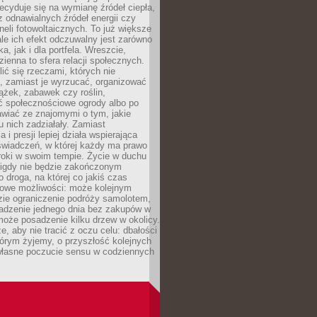
cyduje się na wymianę źródeł ciepła,
z odnawialnych źródeł energii czy
aneli fotowoltaicznych. To już większe
ale ich efekt odczuwalny jest zarówno
a, jak i dla portfela. Wreszcie,
zienna to sfera relacji społecznych.
ić się rzeczami, których nie
, zamiast je wyrzucać, organizować
ążek, zabawek czy roślin,
ć społecznościowe ogrody albo po
wiać ze znajomymi o tym, jakie
u nich zadziałały. Zamiast
 i presji lepiej działa wspierająca
wiadczeń, w której każdy ma prawo
roki w swoim tempie. Życie w duchu
nigdy nie będzie zakończonym
o droga, na której co jakiś czas
owe możliwości: może kolejnym
zie ograniczenie podróży samolotem,
dzenie jednego dnia bez zakupów w
może posadzenie kilku drzew w okolicy.
e, aby nie tracić z oczu celu: dbałości
tórym żyjemy, o przyszłość kolejnych
 własne poczucie sensu w codziennych