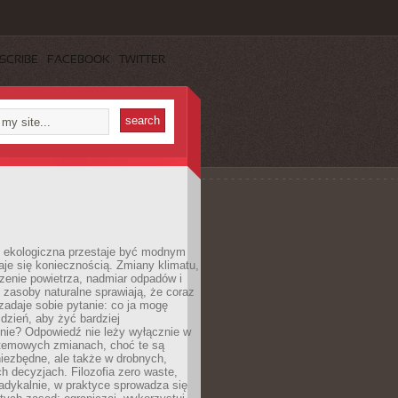
SCRIBE
FACEBOOK
TWITTER
ekologiczna przestaje być modnym
aje się koniecznością. Zmiany klimatu,
zenie powietrza, nadmiar odpadów i
 zasoby naturalne sprawiają, że coraz
zadaje sobie pytanie: co ja mogę
 dzień, aby żyć bardziej
nie? Odpowiedź nie leży wyłącznie w
stemowych zmianach, choć te są
iezbędne, ale także w drobnych,
h decyzjach. Filozofia zero waste,
adykalnie, w praktyce sprowadza się