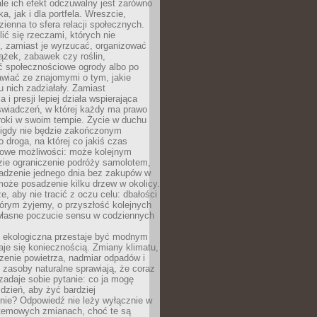
ale ich efekt odczuwalny jest zarówno
a, jak i dla portfela. Wreszcie,
zienna to sfera relacji społecznych.
ić się rzeczami, których nie
, zamiast je wyrzucać, organizować
ążek, zabawek czy roślin,
ć społecznościowe ogrody albo po
wiać ze znajomymi o tym, jakie
u nich zadziałały. Zamiast
 i presji lepiej działa wspierająca
wiadczeń, w której każdy ma prawo
roki w swoim tempie. Życie w duchu
nigdy nie będzie zakończonym
o droga, na której co jakiś czas
owe możliwości: może kolejnym
zie ograniczenie podróży samolotem,
dzenie jednego dnia bez zakupów w
może posadzenie kilku drzew w okolicy.
e, aby nie tracić z oczu celu: dbałości
tórym żyjemy, o przyszłość kolejnych
 własne poczucie sensu w codziennych
ekologiczna przestaje być modnym
aje się koniecznością. Zmiany klimatu,
zenie powietrza, nadmiar odpadów i
 zasoby naturalne sprawiają, że coraz
zadaje sobie pytanie: co ja mogę
 dzień, aby żyć bardziej
nie? Odpowiedź nie leży wyłącznie w
stemowych zmianach, choć te są