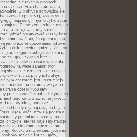
iezbędne, ale także w drobnych,
h decyzjach. Filozofia zero waste,
adykalnie, w praktyce sprowadza się
stych zasad: ograniczaj, wykorzystuj
greguj, naprawiaj i myśl o cyklu życia
e kupujesz. Pierwszym krokiem często
ć na to, ile wytwarzamy śmieci.
rzez tydzień obserwować własny kosz
by zorientować się, że ogromną jego
wią jednorazowe opakowania, foliowe
żyte butelki i zbędne gadżety. Zmiana
 się od czegoś prostego: zabierania
y na zakupy, używania butelki
 zamiast kupowania wody w plastiku,
produktów na wagę zamiast tych
pojedynczo. Z czasem takie decyzje
ć wysiłkiem, a stają się naturalnym
olejnym obszarem jest konsumpcja
mysł modowy ma ogromny wpływ na
 a ubrania często kupujemy
 by po kilku założeniach odłożyć je na
amiast tego warto stawiać na jakość,
e kroje, wymianę ubrań ze
second-handy czy naprawę drobnych
Coraz więcej osób uczy się podstaw
wania czy przerabiania rzeczy, co nie
ża ich życie, ale też daje satysfakcję
 działania. Ogromne znaczenie ma
k jemy. Redukcja marnowania jedzenia
 posiłków, robienie list zakupów,