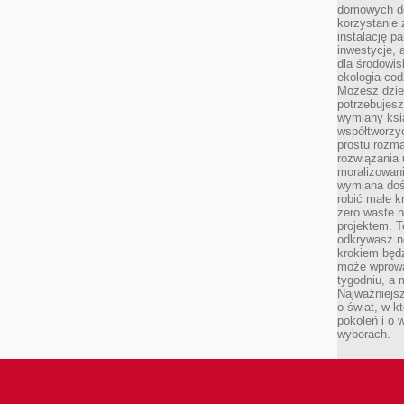
domowych de
korzystanie 
instalację p
inwestycje, 
dla środowisk
ekologia cod
Możesz dziel
potrzebujesz
wymiany ksi
współtworzy
prostu rozma
rozwiązania 
moralizowania
wymiana doś
robić małe k
zero waste 
projektem. T
odkrywasz n
krokiem będ
może wprowa
tygodniu, a 
Najważniejsz
o świat, w k
pokoleń i o
wyborach.