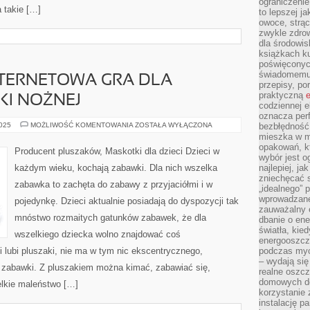
ograniczenie
 takie […]
to lepszej j
owoce, strącz
zwykle zdrow
dla środowis
książkach ku
poświęconych
świadomemu 
NTERNETOWA GRA DLA
przepisy, po
praktyczną
e
KI NOŻNEJ
codziennej e
oznacza perf
GOALUNITED
2025
MOŻLIWOŚĆ KOMENTOWANIA
ZOSTAŁA WYŁĄCZONA
bezbłędność
–
mieszka w m
INTERNETOWA
opakowań, kt
GRA
Producent pluszaków, Maskotki dla dzieci Dzieci w
DLA
wybór jest o
MIŁOŚNIKÓW
każdym wieku, kochają zabawki. Dla nich wszelka
najlepiej, ja
PIŁKI
zniechęcać s
NOŻNEJ
zabawka to zachęta do zabawy z przyjaciółmi i w
„idealnego” 
wprowadzane
pojedynkę. Dzieci aktualnie posiadają do dyspozycji tak
zauważalny e
mnóstwo rozmaitych gatunków zabawek, że dla
dbanie o ene
światła, kied
wszelkiego dziecka wolno znajdować coś
energooszcz
 lubi pluszaki, nie ma w tym nic ekscentrycznego,
podczas myc
– wydają się
e zabawki. Z pluszakiem można kimać, zabawiać się,
realne oszc
domowych de
lkie maleństwo […]
korzystanie 
instalację p