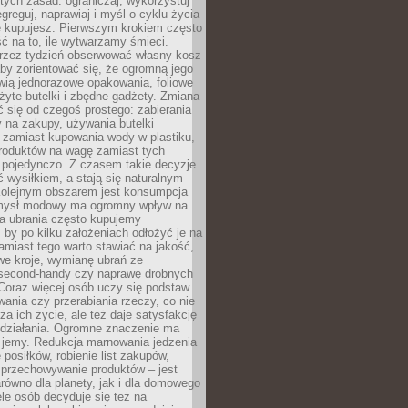
stych zasad: ograniczaj, wykorzystuj
greguj, naprawiaj i myśl o cyklu życia
e kupujesz. Pierwszym krokiem często
ć na to, ile wytwarzamy śmieci.
rzez tydzień obserwować własny kosz
by zorientować się, że ogromną jego
wią jednorazowe opakowania, foliowe
żyte butelki i zbędne gadżety. Zmiana
 się od czegoś prostego: zabierania
y na zakupy, używania butelki
 zamiast kupowania wody w plastiku,
produktów na wagę zamiast tych
pojedynczo. Z czasem takie decyzje
ć wysiłkiem, a stają się naturalnym
olejnym obszarem jest konsumpcja
mysł modowy ma ogromny wpływ na
 a ubrania często kupujemy
 by po kilku założeniach odłożyć je na
amiast tego warto stawiać na jakość,
e kroje, wymianę ubrań ze
second-handy czy naprawę drobnych
Coraz więcej osób uczy się podstaw
wania czy przerabiania rzeczy, co nie
ża ich życie, ale też daje satysfakcję
 działania. Ogromne znaczenie ma
k jemy. Redukcja marnowania jedzenia
 posiłków, robienie list zakupów,
 przechowywanie produktów – jest
równo dla planety, jak i dla domowego
le osób decyduje się też na