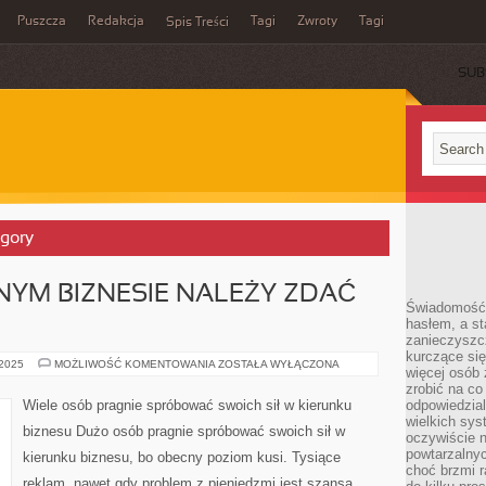
Puszcza
Redakcja
Tagi
Zwroty
Tagi
Spis Treści
SUB
egory
YM BIZNESIE NALEŻY ZDAĆ
Świadomość 
hasłem, a st
zanieczyszc
kurczące się
SĄDZĄC
 2025
MOŻLIWOŚĆ KOMENTOWANIA
ZOSTAŁA WYŁĄCZONA
więcej osób 
O
WŁASNYM
zrobić na co
BIZNESIE
Wiele osób pragnie spróbować swoich sił w kierunku
odpowiedzial
NALEŻY
wielkich sy
ZDAĆ
biznesu Dużo osób pragnie spróbować swoich sił w
SOBIE
oczywiście n
SPRAWĘ
powtarzalnyc
kierunku biznesu, bo obecny poziom kusi. Tysiące
choć brzmi r
reklam, nawet gdy problem z pieniędzmi jest szansa