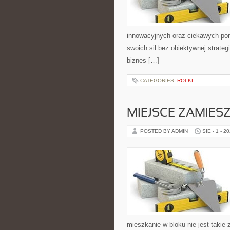
innowacyjnych oraz ciekawych pom
swoich sił bez obiektywnej strateg
biznes […]
CATEGORIES:
ROLKI
MIEJSCE ZAMIES
POSTED BY ADMIN
SIE - 1 - 2
mieszkanie w bloku nie jest takie 