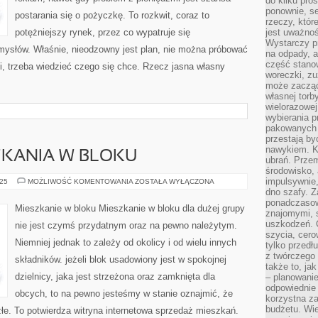
do kilku pro
ponownie, se
postarania się o pożyczkę. To rozkwit, coraz to
rzeczy, któr
potężniejszy rynek, przez co wypatruje się
jest uważnoś
Wystarczy p
ysłów. Właśnie, nieodzowny jest plan, nie można próbować
na odpady, a
część stano
ii, trzeba wiedzieć czego się chce. Rzecz jasna własny
woreczki, zu
może zacząć
własnej torb
wielorazowej
wybierania 
pakowanych 
przestają by
nawykiem. K
ZKANIA W BLOKU
ubrań. Prze
środowisko,
impulsywnie,
MIEJSCE
025
MOŻLIWOŚĆ KOMENTOWANIA
ZOSTAŁA WYŁĄCZONA
ZAMIESZKANIA
dno szafy. Z
W
ponadczasow
BLOKU
Mieszkanie w bloku Mieszkanie w bloku dla dużej grupy
znajomymi, 
uszkodzeń. 
nie jest czymś przydatnym oraz na pewno należytym.
szycia, cero
Niemniej jednak to zależy od okolicy i od wielu innych
tylko przedłu
z twórczego
składników. jeżeli blok usadowiony jest w spokojnej
także to, ja
dzielnicy, jaka jest strzeżona oraz zamknięta dla
– planowanie
odpowiednie
obcych, to na pewno jesteśmy w stanie oznajmić, że
korzystna za
budżetu. Wie
złe. To potwierdza witryna internetowa sprzedaż mieszkań.