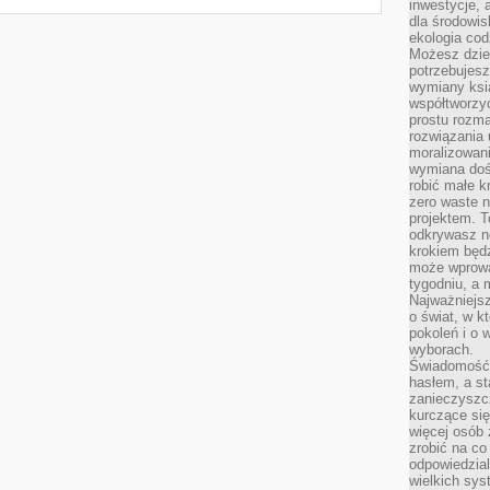
inwestycje, 
dla środowisk
ekologia cod
Możesz dziel
potrzebujesz
wymiany ksi
współtworzy
prostu rozma
rozwiązania 
moralizowania
wymiana doś
robić małe k
zero waste 
projektem. T
odkrywasz n
krokiem będ
może wprowa
tygodniu, a 
Najważniejsz
o świat, w k
pokoleń i o
wyborach.
Świadomość 
hasłem, a st
zanieczyszc
kurczące się
więcej osób 
zrobić na co
odpowiedzial
wielkich sy