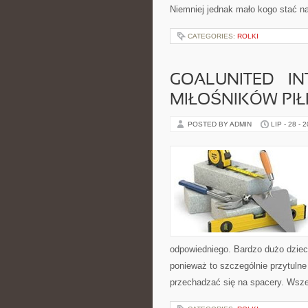
Niemniej jednak mało kogo stać na
CATEGORIES:
ROLKI
GOALUNITED – I
MIŁOŚNIKÓW PIŁ
POSTED BY ADMIN
LIP - 28 - 
odpowiedniego. Bardzo dużo dzieci
ponieważ to szczególnie przytuln
przechadzać się na spacery. Wsze