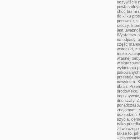
oczywiście n
powtarzalnyc
choć brzmi r
do kilku pro
ponownie, se
rzeczy, któr
jest uważnoś
Wystarczy p
na odpady, a
część stano
woreczki, zu
może zacząć
własnej torb
wielorazowej
wybierania 
pakowanych 
przestają by
nawykiem. K
ubrań. Prze
środowisko,
impulsywnie,
dno szafy. Z
ponadczasow
znajomymi, 
uszkodzeń. 
szycia, cero
tylko przedłu
z twórczego
także to, ja
– planowanie