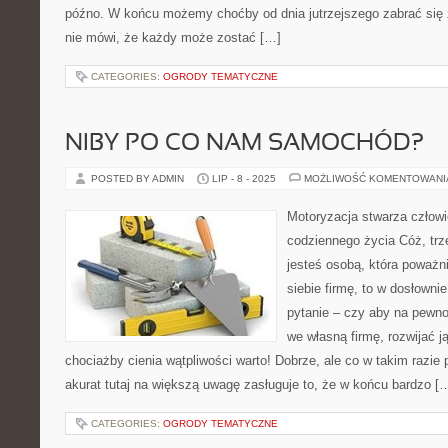
późno. W końcu możemy choćby od dnia jutrzejszego zabrać się z
nie mówi, że każdy może zostać […]
CATEGORIES:
OGRODY TEMATYCZNE
NIBY PO CO NAM SAMOCHÓD?
POSTED BY ADMIN
LIP - 8 - 2025
MOŻLIWOŚĆ KOMENTOWAN
Motoryzacja stwarza człowi
codziennego życia Cóż, trz
jesteś osobą, która poważn
siebie firmę, to w dosłow
pytanie – czy aby na pewno
we własną firmę, rozwijać j
chociażby cienia wątpliwości warto! Dobrze, ale co w takim razie
akurat tutaj na większą uwagę zasługuje to, że w końcu bardzo [
CATEGORIES:
OGRODY TEMATYCZNE