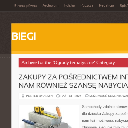
Archiwum
Polska
Puszcza
Redakcja
Strona główna
Spis 
BIEGI
Archive for the ‘Ogrody tematyczne’ Category
ZAKUPY ZA POŚREDNICTWEM IN
NAM RÓWNIEŻ SZANSĘ NABYCI
POSTED BY ADMIN
PAŹ - 13 - 2025
MOŻLIWOŚĆ KOMENTOWA
Samochody zdalnie sterowa
dla dziecka Zakupy za pośr
nam też możliwość nabycia 
zbiorowej sieci nie były by