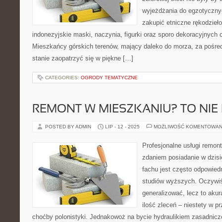
wyjeżdżania do egzotyczny
zakupić etniczne rękodzieło
indonezyjskie maski, naczynia, figurki oraz sporo dekoracyjnych 
Mieszkańcy górskich terenów, mający daleko do morza, za pośred
stanie zaopatrzyć się w piękne […]
CATEGORIES:
OGRODY TEMATYCZNE
REMONT W MIESZKANIU? TO NIE
POSTED BY ADMIN
LIP - 12 - 2025
MOŻLIWOŚĆ KOMENTOWAN
Profesjonalne usługi rem
zdaniem posiadanie w dzis
fachu jest często odpowiedn
studiów wyższych. Oczywiś
generalizować, lecz to akur
ilość zleceń – niestety w p
choćby polonistyki. Jednakowoż na bycie hydraulikiem zasadniczo 