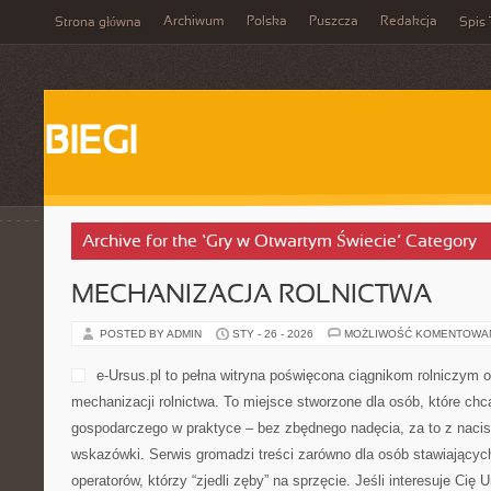
Archiwum
Polska
Puszcza
Redakcja
Strona główna
Spis 
BIEGI
Archive for the ‘Gry w Otwartym Świecie’ Category
MECHANIZACJA ROLNICTWA
POSTED BY ADMIN
STY - 26 - 2026
MOŻLIWOŚĆ KOMENTOWA
e-Ursus.pl to pełna witryna poświęcona ciągnikom rolniczym 
mechanizacji rolnictwa. To miejsce stworzone dla osób, które ch
gospodarczego w praktyce – bez zbędnego nadęcia, za to z naci
wskazówki. Serwis gromadzi treści zarówno dla osób stawiających 
operatorów, którzy “zjedli zęby” na sprzęcie. Jeśli interesuje Cię 