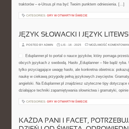
traktorów – e-Ursus.pl ma być Twoim punktem odniesienia. […]
CATEGORIES:
GRY W OTWARTYM ŚWIECIE
JĘZYK SŁOWACKI I JĘZYK LITEWS
POSTED BY ADMIN
LIS - 16 - 2025
MOŻLIWOŚĆ KOMENTOWAN
Eduplanner.pl to portal o nauce języków, który pomaga przes
obcych językach z swobodą. Hasło „Eduplanner – Nie bądź ryba. U
tylko przyciągające uwagę hasło, ale konkretna obietnica: pokaz
naukę w ciekawą przygodę pełną językowych zwycięstw. Gramaty
angielski. Na Eduplanner.pl znajdziesz użyteczne tipy dotyczące
działające techniki zapamiętywania słownictwa i gramatyki, opini
CATEGORIES:
GRY W OTWARTYM ŚWIECIE
KAŻDA PANI I FACET, POTRZEBUJ