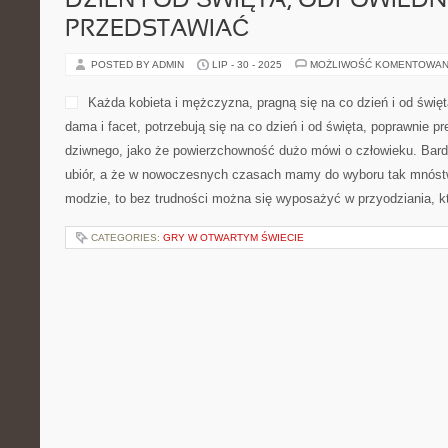
DZIEŃ I OD ŚWIĘTA, ODPOWIEDN
PRZEDSTAWIAĆ
POSTED BY ADMIN
LIP - 30 - 2025
MOŻLIWOŚĆ KOMENTOWAN
Każda kobieta i mężczyzna, pragną się na co dzień i od świę
dama i facet, potrzebują się na co dzień i od święta, poprawnie pr
dziwnego, jako że powierzchowność dużo mówi o człowieku. Bardz
ubiór, a że w nowoczesnych czasach mamy do wyboru tak mnóst
modzie, to bez trudności można się wyposażyć w przyodziania, k
CATEGORIES:
GRY W OTWARTYM ŚWIECIE