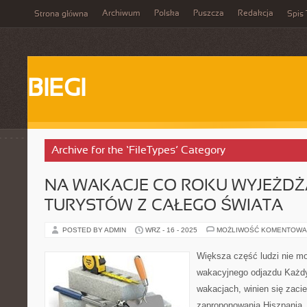
Archiwum
Polska
Puszcza
Redakcja
Strona główna
Spis 
BIEGI
Archive for the ‘FileTypes’ Category
NA WAKACJE CO ROKU WYJEŻDŻ
TURYSTÓW Z CAŁEGO ŚWIATA
POSTED BY ADMIN
WRZ - 16 - 2025
MOŻLIWOŚĆ KOMENTOWA
Większa część ludzi nie m
wakacyjnego odjazdu Każdy
wakacjach, winien się zaci
zaproponowania Hiszpania. 