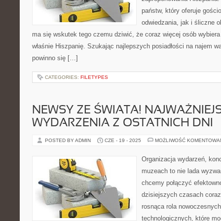
państw, który oferuje gości
odwiedzania, jak i śliczne
ma się wskutek tego czemu dziwić, że coraz więcej osób wybiera
właśnie Hiszpanię. Szukając najlepszych posiadłości na najem w
powinno się […]
CATEGORIES:
FILETYPES
NEWSY ZE ŚWIATA! NAJWAŻNIEJ
WYDARZENIA Z OSTATNICH DNI
POSTED BY ADMIN
CZE - 19 - 2025
MOŻLIWOŚĆ KOMENTOWA
Organizacja wydarzeń, kon
muzeach to nie lada wyzwa
chcemy połączyć efektown
dzisiejszych czasach coraz
rosnąca rola nowoczesnych 
technologicznych, które mo