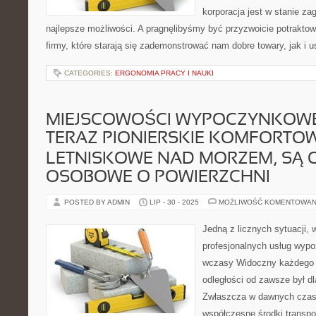
korporacja jest w stanie z
najlepsze możliwości. A pragnęlibyśmy być przyzwoicie potraktowa
firmy, które starają się zademonstrować nam dobre towary, jak i u
CATEGORIES:
ERGONOMIA PRACY I NAUKI
MIEJSCOWOŚCI WYPOCZYNKOW
TERAZ PIONIERSKIE KOMFORTO
LETNISKOWE NAD MORZEM, SĄ 
OSOBOWE O POWIERZCHNI
POSTED BY ADMIN
LIP - 30 - 2025
MOŻLIWOŚĆ KOMENTOWAN
Jedną z licznych sytuacji, w
profesjonalnych usług wyp
wczasy Widoczny każdego d
odległości od zawsze był d
Zwłaszcza w dawnych czasac
współczesne środki transpo