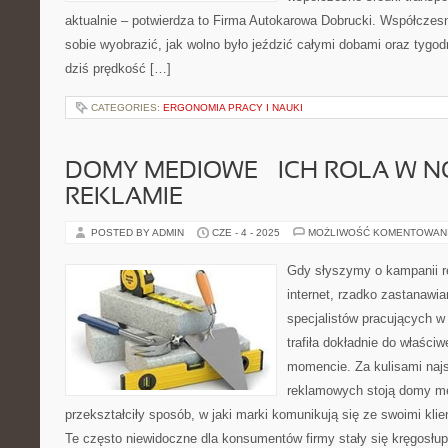
aktualnie – potwierdza to Firma Autokarowa Dobrucki. Współczes
sobie wyobrazić, jak wolno było jeździć całymi dobami oraz tygod
dziś prędkość […]
CATEGORIES:
ERGONOMIA PRACY I NAUKI
DOMY MEDIOWE – ICH ROLA W 
REKLAMIE
POSTED BY ADMIN
CZE - 4 - 2025
MOŻLIWOŚĆ KOMENTOWAN
Gdy słyszymy o kampanii re
internet, rzadko zastanawi
specjalistów pracujących w
trafiła dokładnie do właśc
momencie. Za kulisami naj
reklamowych stoją domy me
przekształciły sposób, w jaki marki komunikują się ze swoimi kli
Te często niewidoczne dla konsumentów firmy stały się kręgosł