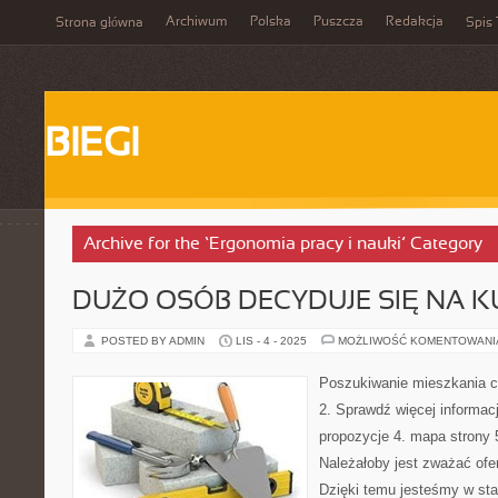
Archiwum
Polska
Puszcza
Redakcja
Strona główna
Spis 
BIEGI
Archive for the ‘Ergonomia pracy i nauki’ Category
DUŻO OSÓB DECYDUJE SIĘ NA 
POSTED BY ADMIN
LIS - 4 - 2025
MOŻLIWOŚĆ KOMENTOWAN
Poszukiwanie mieszkania cz
2. Sprawdź więcej informac
propozycje 4. mapa strony 
Należałoby jest zważać ofer
Dzięki temu jesteśmy w stan