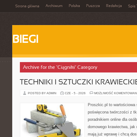
Archiwum
Polska
Puszcza
Redakcja
Strona główna
Spis 
BIEGI
Archive for the ‘Ciągniki’ Category
TECHNIKI I SZTUCZKI KRAWIECKI
POSTED BY ADMIN
CZE - 5 - 2026
MOŻLIWOŚĆ KOMENTOWAN
Proszkic.pl to wartościowa 
poświęcona twórczości z tk
poradnikiem online dla osó
domowego krawiectwa, jak r
mają już wprawę i chcą dos