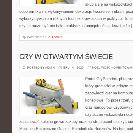
skupia się na wskazówkach
doborem tkanin, wykonywaniem dekoracji, tworzeniem ubrań, poz
wykorzystywaniem różnych technik krawieckich w praktyce. To blo
szycie może być nie tylko praktyczną umiejętnością, lecz także 
CATEGORIES:
CIĄGNIKI
GRY W OTWARTYM ŚWIECIE
POSTED BY ADMIN
GRU - 4 - 2025
MOŻLIWOŚĆ KOMENTOWAN
Portal GryPoradnik.pl to r
który gromadzi w jednym mie
zapowiedzi gier na komputer
konsolowe. To przestrzeń, 
oraz hardcorowi użytkownicy
użyteczne wskazówki i uczc
zaplanować kolejne growe zakupy oraz na sto procent cieszyć si
Mobilne i Bezpieczne Granie i Poradnik dla Rodziców. Na tym por