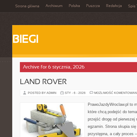
Archiwum
Polska
Puszcza
Redakcja
Strona główna
Spis 
BIEGI
Archive for 6 stycznia, 2026
LAND ROVER
POSTED BY ADMIN
STY - 6 - 2026
MOŻLIWOŚĆ KOMENTOWAN
PrawoJazdyWroclaw.pl to m
które chcą podejść do tema
przejść drogę od pierwszej 
egzamin. Strona skupia się
przystępna, a cały proces 