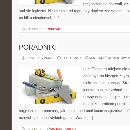
przygotowanie do teorii, a
stał się logiczny. Niezależnie od tego, czy dopiero zaczynasz i s
po kilku nieudanych […]
CATEGORIES:
ZDROWIE
PORADNIKI
POSTED BY ADMIN
STY - 6 - 2026
MOŻLIWOŚĆ KOMENTOWAN
LumiGranie to miejsce dla o
chcą być na bieżąco z tym, 
elektronicznej zabawy. Stro
jednym punkcie zebrać test
newsy dotyczące gier – od 
mniejsze, ambitne perełki. 
najgłośniejsze premiery, jak i indie, na LumiGranie znajdziesz tr
różnych gustach i stylach grania. Warto […]
CATEGORIES:
ŚWIADOME ZAKUPY