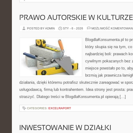
PRAWO AUTORSKIE W KULTURZE 
POSTED BY ADMIN
STY - 6 - 2026
MOŻLIWOŚĆ KOMENTOWAN
BlogdlaKonsumenta.pl to pr
który skupia się na tym, c
najbardziej boli: prawach 
cywilnym pokazanych bez z
miejsce powstało po to, aby
brzmią jak prawnicza łami
działania, dzięki któremu potrafisz skutecznie zareagować w spo
usługodawcą, firmą lub kontrahentem. Idea strony jest prosta: p
straszyć. Dlatego treści w BlogdlaKonsumenta.pl opierają […]
CATEGORIES:
EXCELRAPORT
INWESTOWANIE W DZIAŁKI