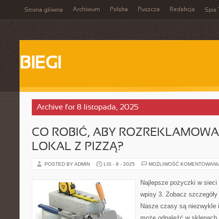
Archiwum
Polska
Puszcza
Redakcja
Strona główna
Spis 
BIEGI
Archive for 8 listopada, 2025
CO ROBIĆ, ABY ROZREKLAMOW
LOKAL Z PIZZĄ?
POSTED BY ADMIN
LIS - 8 - 2025
MOŻLIWOŚĆ KOMENTOWAN
Najlepsze pożyczki w sieci 
wpisy 3. Zobacz szczegóły t
Nasze czasy są niezwykle i
może odnaleźć w sklepach 