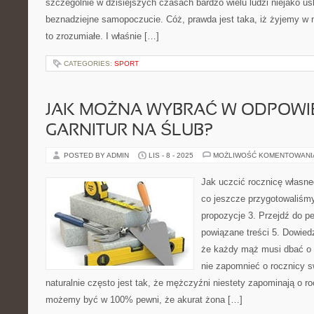
szczególnie w dzisiejszych czasach bardzo wielu ludzi niejako us
beznadziejne samopoczucie. Cóż, prawda jest taka, iż żyjemy w 
to zrozumiałe. I właśnie […]
CATEGORIES:
SPORT
JAK MOŻNA WYBRAĆ W ODPOWI
GARNITUR NA ŚLUB?
POSTED BY ADMIN
LIS - 8 - 2025
MOŻLIWOŚĆ KOMENTOWAN
Jak uczcić rocznicę własn
co jeszcze przygotowaliśm
propozycje 3. Przejdź do pe
powiązane treści 5. Dowiedz
że każdy mąż musi dbać o
nie zapomnieć o rocznicy 
naturalnie często jest tak, że mężczyźni niestety zapominają o ro
możemy być w 100% pewni, że akurat żona […]