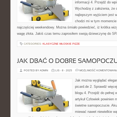
informacji 4. Przejdź do wp
Wychodzę z założenia, że 
najlepszym wyjściem jest w
chodzi mi w tym momencie 
najczęściej weekendowy. Można śmiało powiedzieć, iż krótka wiz
wagę złota. Jakiś czas temu zaprosiłem swoją dziewczynę do SP
CATEGORIES:
KLASYCZNE WŁOSKIE PIZZE
JAK DBAĆ O DOBRE SAMOPOCZU
POSTED BY ADMIN
LIS - 8 - 2025
MOŻLIWOŚĆ KOMENTOWAN
Jak można wyglądać eleganc
picard.de 2. Sprawdź więcej
blogu 4. Przejdź do pełnej 
artykuł Człowiek powinien m
świetne samopoczucie. Aku
miewać nawet niewielkie wą