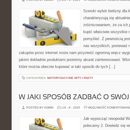
Szeroki wybór bielizny dla
charakteryzują się aktualn
zróżnicowaniem, że za ic
kupić właściwie wszystkie r
pomyśleć. Z pewnością jest
nas wszystkich, ponieważ r
zakupów przez internet może nam przynieść ogromną wręcz wygod
jakimi dokładnie produktami jesteśmy akurat zainteresowani. Wśr
które można obecnie kupować w taki sposób do tych […]
CATEGORIES:
MOTORYZACYJNE MITY I FAKTY
W JAKI SPOSÓB ZADBAĆ O SWÓ
POSTED BY ADMIN
LIS - 8 - 2025
MOŻLIWOŚĆ KOMENTOWAN
Jak wypocząć nieopodal W
polecamy 2. Dowiedz się wi