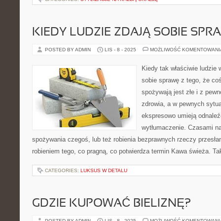
KIEDY LUDZIE ZDAJĄ SOBIE SPR
POSTED BY ADMIN
LIS - 8 - 2025
MOŻLIWOŚĆ KOMENTOWAN
Kiedy tak właściwie ludzie
sobie sprawę z tego, że coś
spożywają jest złe i z pewn
zdrowia, a w pewnych sytua
ekspresowo umieją odnaleźć
wytłumaczenie. Czasami na
spożywania czegoś, lub też robienia bezprawnych rzeczy przesłank
robieniem tego, co pragną, co potwierdza termin Kawa świeża. T
CATEGORIES:
LUKSUS W DETALU
GDZIE KUPOWAĆ BIELIZNĘ?
POSTED BY ADMIN
LIS - 8 - 2025
MOŻLIWOŚĆ KOMENTOWAN