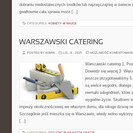
dobraniu niedostatecznych środków lub najzwyczajniej w świecie 
gwałtownie cała sprawa może […]
CATEGORIES:
KOBIETY W NAUCE
WARSZAWSKI CATERING
POSTED BY ADMIN
LIS - 8 - 2025
MOŻLIWOŚĆ KOMENTOWAN
Warszawski catering 1. Poz
Dowiedz się więcej 3. Więc
jeszcze przygotowaliśmy 5.
są wielce wygodni, dlatego
niemało udogodnień, które z
wygodne życie. Skutkiem t
imprezy okolicznościowej we własnym domu, dla nikogo dzisiaj n
Szczególnie jeśli mieszka się w Warszawie, wtedy wolno wykorzys
[…]
CATEGORIES:
STYLIZACJE NA KAŻDĄ OKAZJĘ