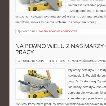
Natomiast nierzadko pojawi
każdego stać na to, co mu 
sytuacjach człowiek wybawia się pożyczkami. Jeśli ma rzetelną hi
kredytową, wówczas nie ma problemu z zdobyciem przez […]
CATEGORIES:
BASENY DOMOWE I OGRODOWE
NA PEWNO WIELU Z NAS MARZY 
PRACY
POSTED BY ADMIN
LIS - 8 - 2025
MOŻLIWOŚĆ KOMENTOWAN
Prywatny detektyw 1. Odkry
nawigacja 3. Przejdź do peł
blogu 5. Czytaj dalej Pryw
Nie każdy detektyw jest ko
zaprząta się kwestiami klie
kompetencją i przede wszy
Niekiedy konsument prosi, by detektyw warszawa zachowała dyskr