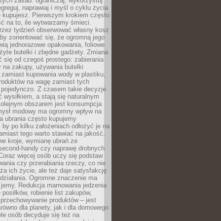
stych zasad: ograniczaj, wykorzystuj
greguj, naprawiaj i myśl o cyklu życia
e kupujesz. Pierwszym krokiem często
ć na to, ile wytwarzamy śmieci.
rzez tydzień obserwować własny kosz
by zorientować się, że ogromną jego
wią jednorazowe opakowania, foliowe
żyte butelki i zbędne gadżety. Zmiana
 się od czegoś prostego: zabierania
y na zakupy, używania butelki
 zamiast kupowania wody w plastiku,
produktów na wagę zamiast tych
pojedynczo. Z czasem takie decyzje
ć wysiłkiem, a stają się naturalnym
olejnym obszarem jest konsumpcja
mysł modowy ma ogromny wpływ na
 a ubrania często kupujemy
 by po kilku założeniach odłożyć je na
amiast tego warto stawiać na jakość,
e kroje, wymianę ubrań ze
second-handy czy naprawę drobnych
Coraz więcej osób uczy się podstaw
wania czy przerabiania rzeczy, co nie
ża ich życie, ale też daje satysfakcję
 działania. Ogromne znaczenie ma
k jemy. Redukcja marnowania jedzenia
 posiłków, robienie list zakupów,
 przechowywanie produktów – jest
równo dla planety, jak i dla domowego
le osób decyduje się też na