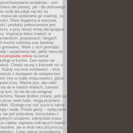
 przechowywanie produktów – jest
równo dla planety, jak i dla domowego
le osób decyduje się też na
 mięsa lub wybieranie go rzadziej, za
akości. Dieta bogatsza w warzywa,
ki i produkty pełnoziarniste jest
sza, a przy okazji mniej obciążająca
ka. Inspiracje łatwo znaleźć w
charskich, programach i blogach
 kuchni roślinnej oraz bardziej
gotowaniu. Wiele z nich gromadzi
rady i wyjaśnienia tak, jakby tworzyły
ncyklopedia online
na temat
kologii w kuchni. Zero waste nie
ekcji. Chodzi raczej o kierunek niż o
. Każdy ma inne możliwości – ktoś
ieście z dostępem do sklepów bez
oś inny w małej miejscowości, gdzie
graniczony. Ważne jest, aby robić
k się da w swoich realiach, zamiast
ię tym, że nie da się osiągnąć
poziomu. Nawet drobne zmiany, jeśli są
 przez wielu ludzi, mogą przynieść
fekt. Ekologiczny styl życia to także
rgię i wodę. Proste gesty – wyłączanie
y nie jest potrzebne, korzystanie z
ędnych urządzeń, zakręcanie kranu
ia zębów, naprawa cieknących baterii
 banalne, ale w skali roku przynoszą
zędności. Coraz więcej gospodarstw