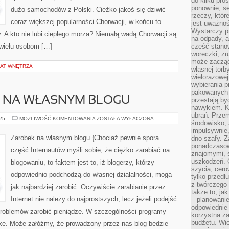
do kilku pro
ponownie, se
dużo samochodów z Polski. Ciężko jakoś się dziwić
rzeczy, któr
coraz większej popularności Chorwacji, w końcu to
jest uważnoś
Wystarczy p
pły. A kto nie lubi ciepłego morza? Niemałą wadą Chorwacji są
na odpady, a
 wielu osobom […]
część stano
woreczki, zu
może zacząć
MAT WNĘTRZA
własnej torb
wielorazowej
wybierania 
pakowanych 
 NA WŁASNYM BLOGU
przestają by
nawykiem. K
ubrań. Prze
DOBRY
025
MOŻLIWOŚĆ KOMENTOWANIA
ZOSTAŁA WYŁĄCZONA
środowisko,
ZAROBEK
NA
impulsywnie,
WŁASNYM
Zarobek na własnym blogu {Chociaż pewnie spora
dno szafy. Z
BLOGU
ponadczasow
część Internautów myśli sobie, że ciężko zarabiać na
znajomymi, 
uszkodzeń. 
blogowaniu, to faktem jest to, iż blogerzy, którzy
szycia, cero
odpowiednio podchodzą do własnej działalności, mogą
tylko przedłu
z twórczego
jak najbardziej zarobić. Oczywiście zarabianie przez
także to, ja
Internet nie należy do najprostszych, lecz jeżeli podejść
– planowanie
odpowiednie
roblemów zarobić pieniądze. W szczególności programy
korzystna za
budżetu. Wie
ątkę. Może załóżmy, że prowadzony przez nas blog będzie