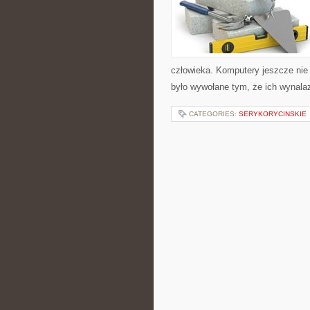
człowieka. Komputery jeszcze nie
było wywołane tym, że ich wynalaz
CATEGORIES:
SERYKORYCINSKIE