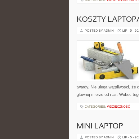
KOSZTY LAPTOP
POSTED BY ADMIN
LIP - 5 - 2
twardy. Nie ulega wątpliwości, że
głównej mierze od nas. Wobec teg
CATEGORIES:
WDZIĘCZNOŚĆ
MINI LAPTOP
POSTED BY ADMIN
LIP - 5 - 2