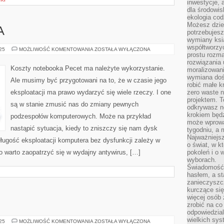
inwestycje, 
dla środowisk
ekologia cod
Możesz dziel
A
potrzebujesz
wymiany ksi
współtworzy
KOSZTY
025
MOŻLIWOŚĆ KOMENTOWANIA
ZOSTAŁA WYŁĄCZONA
prostu rozma
LAPTOPA
rozwiązania 
Koszty notebooka Pecet ma należyte wykorzystanie.
moralizowania
wymiana doś
Ale musimy być przygotowani na to, że w czasie jego
robić małe k
eksploatacji ma prawo wydarzyć się wiele rzeczy. I one
zero waste 
projektem. T
są w stanie zmusić nas do zmiany pewnych
odkrywasz n
krokiem będ
podzespołów komputerowych. Może na przykład
może wprowa
nastąpić sytuacja, kiedy to zniszczy się nam dysk
tygodniu, a 
Najważniejsz
 długość eksploatacji komputera bez dysfunkcji zależy w
o świat, w k
o warto zaopatrzyć się w wydajny antywirus, […]
pokoleń i o
wyborach.
Świadomość 
hasłem, a st
zanieczyszc
kurczące się
więcej osób 
zrobić na co
odpowiedzial
wielkich sy
MINI
025
MOŻLIWOŚĆ KOMENTOWANIA
ZOSTAŁA WYŁĄCZONA