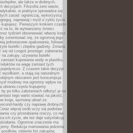
iezbędne, ale także w drobnych,
h decyzjach. Filozofia zero waste,
adykalnie, w praktyce sprowadza się
stych zasad: ograniczaj, wykorzystuj
greguj, naprawiaj i myśl o cyklu życia
e kupujesz. Pierwszym krokiem często
ć na to, ile wytwarzamy śmieci.
rzez tydzień obserwować własny kosz
by zorientować się, że ogromną jego
wią jednorazowe opakowania, foliowe
żyte butelki i zbędne gadżety. Zmiana
 się od czegoś prostego: zabierania
y na zakupy, używania butelki
 zamiast kupowania wody w plastiku,
produktów na wagę zamiast tych
pojedynczo. Z czasem takie decyzje
ć wysiłkiem, a stają się naturalnym
olejnym obszarem jest konsumpcja
mysł modowy ma ogromny wpływ na
 a ubrania często kupujemy
 by po kilku założeniach odłożyć je na
amiast tego warto stawiać na jakość,
e kroje, wymianę ubrań ze
second-handy czy naprawę drobnych
Coraz więcej osób uczy się podstaw
wania czy przerabiania rzeczy, co nie
ża ich życie, ale też daje satysfakcję
 działania. Ogromne znaczenie ma
k jemy. Redukcja marnowania jedzenia
 posiłków, robienie list zakupów,