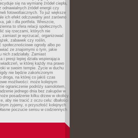
cyduje się na wymianę źródeł ciepła,
z odnawialnych źródeł energii czy
aneli fotowoltaicznych. To już większe
ale ich efekt odczuwalny jest zarówno
a, jak i dla portfela. Wreszcie,
zienna to sfera relacji społecznych.
ić się rzeczami, których nie
, zamiast je wyrzucać, organizować
ążek, zabawek czy roślin,
ć społecznościowe ogrody albo po
wiać ze znajomymi o tym, jakie
u nich zadziałały. Zamiast
 i presji lepiej działa wspierająca
wiadczeń, w której każdy ma prawo
roki w swoim tempie. Życie w duchu
nigdy nie będzie zakończonym
o droga, na której co jakiś czas
owe możliwości: może kolejnym
zie ograniczenie podróży samolotem,
dzenie jednego dnia bez zakupów w
może posadzenie kilku drzew w okolicy.
e, aby nie tracić z oczu celu: dbałości
tórym żyjemy, o przyszłość kolejnych
 własne poczucie sensu w codziennych