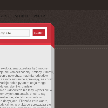
SCRIBE
FACEBOOK
TWITTER
ekologiczna przestaje być modnym
aje się koniecznością. Zmiany klimatu,
zenie powietrza, nadmiar odpadów i
 zasoby naturalne sprawiają, że coraz
zadaje sobie pytanie: co ja mogę
 dzień, aby żyć bardziej
nie? Odpowiedź nie leży wyłącznie w
stemowych zmianach, choć te są
iezbędne, ale także w drobnych,
h decyzjach. Filozofia zero waste,
adykalnie, w praktyce sprowadza się