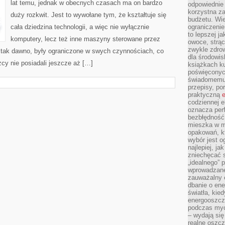
lat temu, jednak w obecnych czasach ma on bardzo
INTERNECIE?
odpowiednie
korzystna za
duży rozkwit. Jest to wywołane tym, że kształtuje się
budżetu. Wie
cała dziedzina technologii, a więc nie wyłącznie
ograniczenie
to lepszej j
komputery, lecz też inne maszyny sterowane przez
owoce, strącz
zwykle zdrow
 tak dawno, były ograniczone w swych czynnościach, co
dla środowis
cy nie posiadali jeszcze aż […]
książkach ku
poświęconych
świadomemu 
przepisy, po
praktyczną
e
codziennej e
oznacza perf
bezbłędność
mieszka w m
opakowań, kt
wybór jest o
najlepiej, ja
zniechęcać s
„idealnego” 
wprowadzane
zauważalny e
dbanie o ene
światła, kied
energooszcz
podczas myc
– wydają się
realne oszc