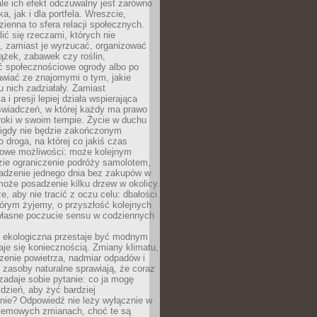
ale ich efekt odczuwalny jest zarówno
a, jak i dla portfela. Wreszcie,
zienna to sfera relacji społecznych.
ić się rzeczami, których nie
, zamiast je wyrzucać, organizować
ążek, zabawek czy roślin,
ć społecznościowe ogrody albo po
wiać ze znajomymi o tym, jakie
u nich zadziałały. Zamiast
 i presji lepiej działa wspierająca
wiadczeń, w której każdy ma prawo
roki w swoim tempie. Życie w duchu
nigdy nie będzie zakończonym
o droga, na której co jakiś czas
owe możliwości: może kolejnym
zie ograniczenie podróży samolotem,
dzenie jednego dnia bez zakupów w
może posadzenie kilku drzew w okolicy.
e, aby nie tracić z oczu celu: dbałości
tórym żyjemy, o przyszłość kolejnych
 własne poczucie sensu w codziennych
ekologiczna przestaje być modnym
aje się koniecznością. Zmiany klimatu,
zenie powietrza, nadmiar odpadów i
 zasoby naturalne sprawiają, że coraz
zadaje sobie pytanie: co ja mogę
 dzień, aby żyć bardziej
nie? Odpowiedź nie leży wyłącznie w
stemowych zmianach, choć te są