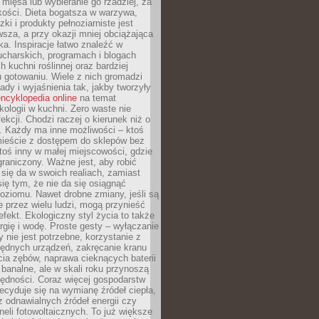
 mięsa lub wybieranie go rzadziej, za
akości. Dieta bogatsza w warzywa,
ki i produkty pełnoziarniste jest
sza, a przy okazji mniej obciążająca
ka. Inspiracje łatwo znaleźć w
charskich, programach i blogach
 kuchni roślinnej oraz bardziej
gotowaniu. Wiele z nich gromadzi
rady i wyjaśnienia tak, jakby tworzyły
ncyklopedia online
na temat
kologii w kuchni. Zero waste nie
ekcji. Chodzi raczej o kierunek niż o
. Każdy ma inne możliwości – ktoś
ieście z dostępem do sklepów bez
oś inny w małej miejscowości, gdzie
graniczony. Ważne jest, aby robić
k się da w swoich realiach, zamiast
ię tym, że nie da się osiągnąć
poziomu. Nawet drobne zmiany, jeśli są
 przez wielu ludzi, mogą przynieść
fekt. Ekologiczny styl życia to także
rgię i wodę. Proste gesty – wyłączanie
y nie jest potrzebne, korzystanie z
ędnych urządzeń, zakręcanie kranu
ia zębów, naprawa cieknących baterii
 banalne, ale w skali roku przynoszą
zędności. Coraz więcej gospodarstw
cyduje się na wymianę źródeł ciepła,
z odnawialnych źródeł energii czy
aneli fotowoltaicznych. To już większe