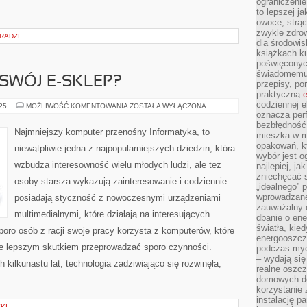
ograniczenie
to lepszej j
owoce, strącz
zwykle zdrow
RADZI
dla środowis
książkach ku
poświęconych
świadomemu 
SWÓJ E-SKLEP?
przepisy, po
praktyczną
e
codziennej e
JAK
025
MOŻLIWOŚĆ KOMENTOWANIA
ZOSTAŁA WYŁĄCZONA
PROMOWAĆ
oznacza perf
SWÓJ
bezbłędność
E-
Najmniejszy komputer przenośny Informatyka, to
mieszka w m
SKLEP?
opakowań, kt
niewątpliwie jedna z najpopularniejszych dziedzin, która
wybór jest o
wzbudza interesowność wielu młodych ludzi, ale też
najlepiej, ja
zniechęcać s
osoby starsza wykazują zainteresowanie i codziennie
„idealnego” 
wprowadzane
posiadają styczność z nowoczesnymi urządzeniami
zauważalny e
multimedialnymi, które działają na interesujących
dbanie o ene
światła, kied
oro osób z racji swoje pracy korzysta z komputerów, które
energooszcz
nie lepszym skutkiem przeprowadzać sporo czynności.
podczas myc
– wydają się
kilkunastu lat, technologia zadziwiająco się rozwinęła,
realne oszc
domowych de
korzystanie 
instalację p
KI