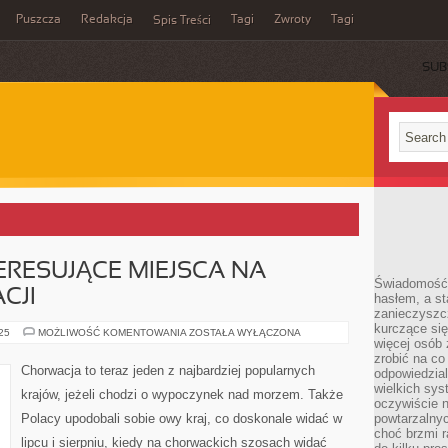
Puszcza
Redakcja
Tagi
Zwroty
Tagi
Spis Treści
SUB
ERESUJĄCE MIEJSCA NA
Świadomość 
CJI
hasłem, a st
zanieczyszc
kurczące się
NAJBARDZIEJ
025
MOŻLIWOŚĆ KOMENTOWANIA
ZOSTAŁA WYŁĄCZONA
więcej osób 
INTERESUJĄCE
MIEJSCA
zrobić na co
NA
Chorwacja to teraz jeden z najbardziej popularnych
odpowiedzial
TERENIE
CHORWACJI
wielkich sy
krajów, jeżeli chodzi o wypoczynek nad morzem. Także
oczywiście n
Polacy upodobali sobie owy kraj, co doskonale widać w
powtarzalnyc
choć brzmi r
lipcu i sierpniu, kiedy na chorwackich szosach widać