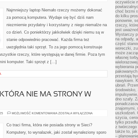
LAPTOP
oczywiście n
powtarzalnyc
Najmniejszy laptop Niemało rzeczy możemy dokonać
choć brzmi r
do kilku pro
za pomocą komputera. Wydaje się być dziś nam
ponownie, se
niezmiernie przydatny i korzystamy z niego niemalże na
rzeczy, któr
jest uważnoś
co dzień. Co poniektórzy jakkolwiek dzięki niemu są w
Wystarczy p
na odpady, a
stanie odpowiednio pracować. Każda firma też
część stano
uwzględnia taki sprzęt. To za jego pomocą konstruuje
woreczki, zu
może zacząć
wszystkie rzeczy, które występują w danej firmie. Poza tym
własnej torb
 mini komputer. Taki sprzęt z […]
wielorazowej
wybierania 
pakowanych 
A
przestają by
nawykiem. K
ubrań. Prze
środowisko,
, KTÓRA NIE MA STRONY W
impulsywnie,
dno szafy. Z
ponadczasow
znajomymi, 
uszkodzeń. 
CO
025
MOŻLIWOŚĆ KOMENTOWANIA
ZOSTAŁA WYŁĄCZONA
TRACI
szycia, cero
FIRMA,
tylko przedłu
KTÓRA
Co traci firma, która nie posiada strony w Sieci?
z twórczego
NIE
MA
także to, ja
Komputery, to wynalazek, jaki został wynaleziony sporo
STRONY
– planowanie
W