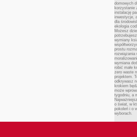
domowych de
korzystanie 
instalację p
inwestycje, 
dla środowisk
ekologia cod
Możesz dziel
potrzebujesz
wymiany ksi
współtworzy
prostu rozma
rozwiązania 
moralizowania
wymiana doś
robić małe k
zero waste 
projektem. T
odkrywasz n
krokiem będ
może wprowa
tygodniu, a 
Najważniejsz
o świat, w k
pokoleń i o
wyborach.