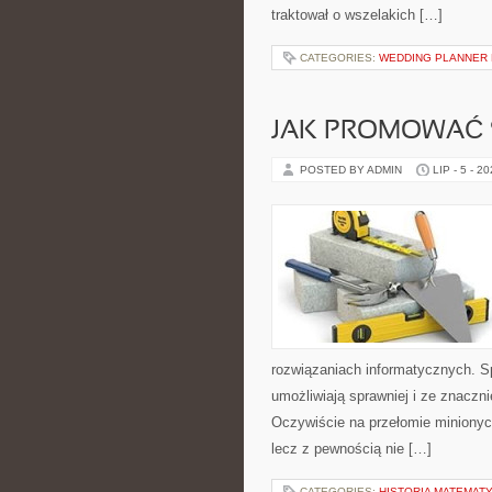
traktował o wszelakich […]
CATEGORIES:
WEDDING PLANNER 
JAK PROMOWAĆ 
POSTED BY ADMIN
LIP - 5 - 2
rozwiązaniach informatycznych. Sp
umożliwiają sprawniej i ze znacz
Oczywiście na przełomie minionych 
lecz z pewnością nie […]
CATEGORIES:
HISTORIA MATEMATY