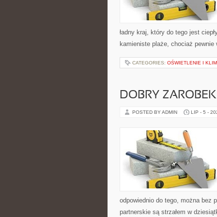
ładny kraj, który do tego jest cie
kamieniste plaże, chociaż pewnie
CATEGORIES:
OŚWIETLENIE I KLI
DOBRY ZAROBEK
POSTED BY ADMIN
LIP - 5 - 2
odpowiednio do tego, można bez p
partnerskie są strzałem w dziesi